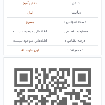
شـغل :
دانش آموز
مـلّیـت :
ایران
دسـته اعـزامـی :
بسیج
مسئولیت نظـامی :
اطـلاعاتی مـوجود نـیست
درجـه نظـامی :
اطـلاعاتی مـوجود نـیست
تـحصیـلات :
اول متوسطه