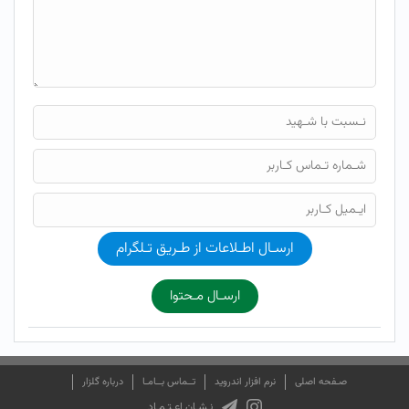
ارسـال اطـلاعات از طـریق تـلگرام
ارسـال مـحتوا
صـفحه اصلی
نرم افزار اندروید
تــماس بــامـا
درباره گلزار
نـشـان اعـتـمـاد