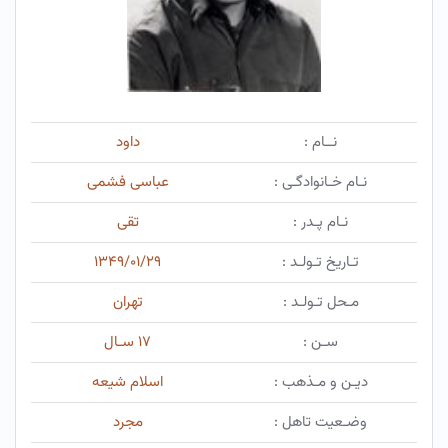
نــام :
داود
نـام خـانوادگـی :
عباسی فشمی
نـام پـدر :
تقی
تـاریخ تـولـد :
۱۳۴۹/۰۱/۲۹
مـحل تـولـد :
تهران
سـن :
۱۷ سـال
دیـن و مـذهب :
اسلام شیعه
وضـعیت تاهل :
مجرد