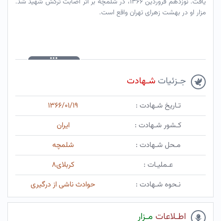
یافت. نوزدهم فروردین ۱۳۶۶، در شلمچه بر اثر اصابت ترکش شهید شد.
مزار او در بهشت زهرای تهران واقع است.
جـزئیات
شـهادت
تـاریخ شـهادت :
۱۳۶۶/۰۱/۱۹
کـشور شـهادت :
ایران
مـحل شـهادت :
شلمچه
عـملیـات :
کربلای۸
نـحوه شـهادت :
حوادث ناشی از درگیری
اطـلاعات
مـزار