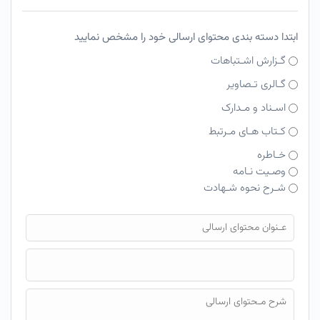
ابتدا دسته بندی محتوای ارسالی خود را مشخص نمایید
گـزارش اشـتباهات
گـالری تـصاویر
اسـناد و مـدارک
کـتاب هـای مـرتبط
خـاطره
وصـیت نـامه
شـرح نحوه شـهادت
فایل محتوای ارسالی