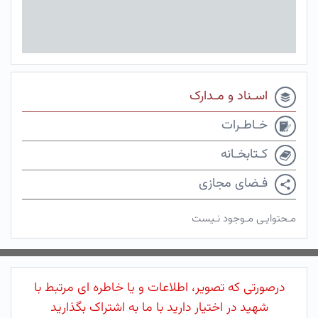
اسـناد و مـدارک
خـاطـرات
کـتابخـانه
فـضای مجازی
مـحتوایـی مـوجود نـیست
درصورتی که تصویر، اطلاعات و یا خاطره ای مرتبط با
شهید در اختیار دارید با ما به اشتراک بگذارید