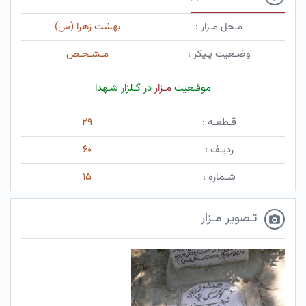
مـحل مـزار :
بهشت زهرا (س)
وضـعیت پـیکر :
مـشـخـص
موقـعیت
مـزار
در گـلزار شـهدا
قـطعـه :
۲۹
ردیـف :
۶۰
شـماره :
۱۵
تـصویر مـزار