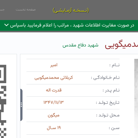
(نـسخـه آزمـایشـی)
صفحه نخست
جست
در صورت مغایرت اطلاعات شهید ، مراتب را اعلام فرمایید باسپاس
مدمیگویی
شهید دفاع مقدس
نــام :
امیر
نـام خـانوادگـی :
کربلائی محمدمیگویی
نـام پـدر :
قدرت اله
تـاریخ تـولـد :
۱۳۴۷/۱۱/۱۳
مـحل تـولـد :
میگون
سـن :
۱۹ سـال