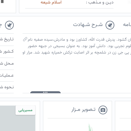
دیـن و مـذهب :
اسلام شیعه
امه
شـرح شـهادت
ج
تـاریخ ش
 چشم به جهان گشود. پدرش قدرت الله، کشاورز بود و مادرش،سیده صفیه نام
م تجربی بود. دانش آموز بود. به عنوان بسیجی در جبهه حضور
کـشور ش
م فروردین ۱۳۶۶، با سمت آر پی جی زن در شلمچه بر اثر اصابت ترکش خمپاره شهید شد. مزار او
مـحل شـ
عـملیـات
نـحوه شـ
تـصویر مـزار
مسیریابی