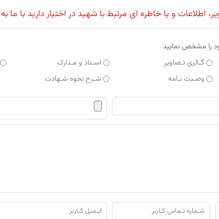
، اطلاعات و یا خاطره ای مرتبط با شهید در اختیار دارید با ما به
ود را مشخص نمایید
گـالری تـصاویر
اسـناد و مـدارک
وصـیت نـامه
شـرح نحوه شـهادت
فایل محتوای ارسالی