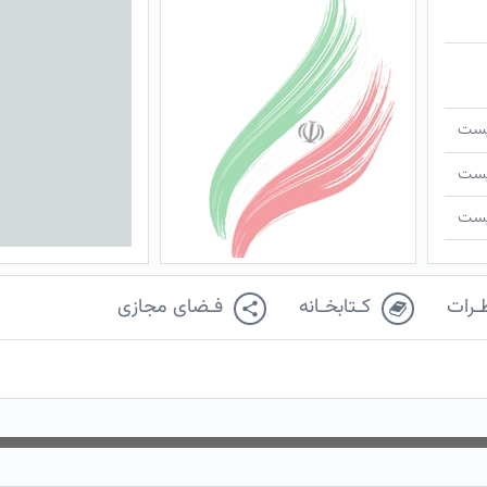
ـیست
ـیست
ـیست
ـرات
کـتابخـانه
فـضای مجازی