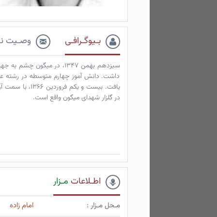
بـیوگـرافـی
وصـیت نـ
سیزدهم بهمن ۱۳۴۷، در میگون
داشت. دانش آموز چهارم متوسطه در رشته علو
یافت. بیست و یک
در گلزار شهدای میگون واقع است.
اطـلاعات
مـزار
مـحل مـزار :
امام زاده