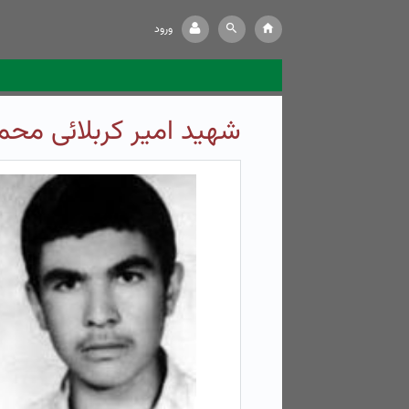
ورود
شهید امیر کربلائی مح