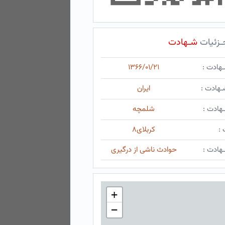
ـزئیات
شـهادت
ـهادت :
۱۳۶۶/۰۱/۲۱
ـهادت :
ایران
هادت :
شلمچه
 :
کربلای۸
هادت :
حوادث ناشی از درگیری
+
−