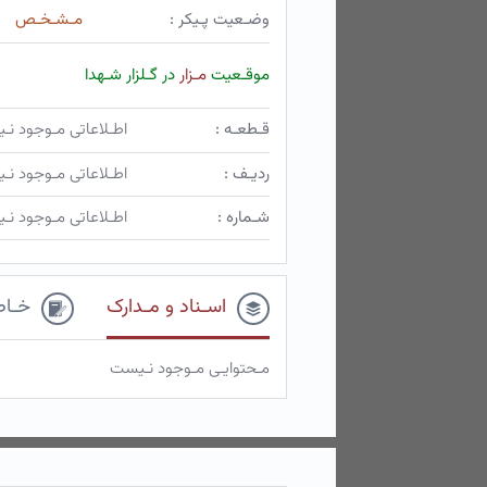
وضـعیت پـیکر :
مـشـخـص
موقـعیت
مـزار
در گـلزار شـهدا
قـطعـه :
اطـلاعاتی مـوجود ن
ردیـف :
اطـلاعاتی مـوجود ن
شـماره :
اطـلاعاتی مـوجود ن
اسـناد و مـدارک
خـاط
مـحتوایـی مـوجود نـیست