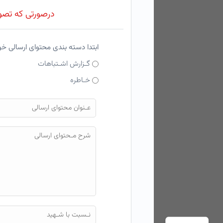
درصورتی که تصویر
ابتدا دسته بندی محتوای ارسالی خ
گـزارش اشـتباهات
خـاطره