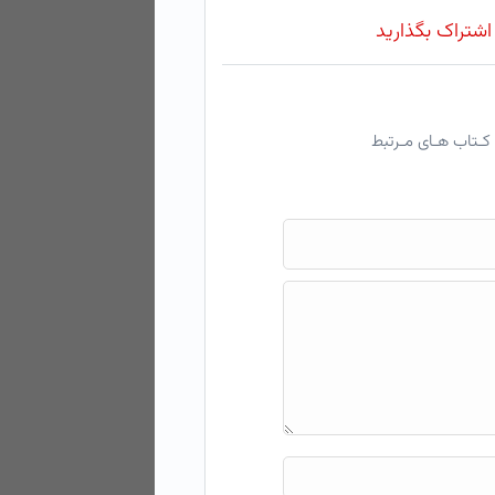
 اشتراک بگذارید
کـتاب هـای مـرتبط