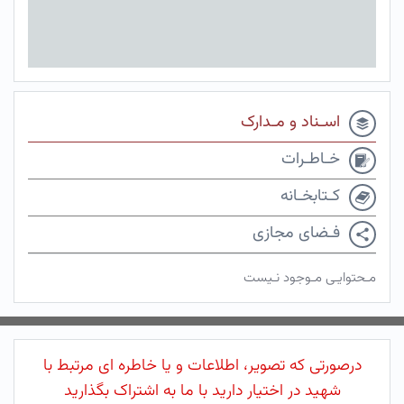
اسـناد و مـدارک
خـاطـرات
کـتابخـانه
فـضای مجازی
مـحتوایـی مـوجود نـیست
درصورتی که تصویر، اطلاعات و یا خاطره ای مرتبط با
شهید در اختیار دارید با ما به اشتراک بگذارید