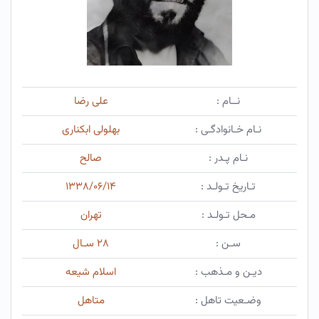
نــام :
علی رضا
نـام خـانوادگـی :
بهلولی ابکناری
نـام پـدر :
صالح
تـاریخ تـولـد :
۱۳۳۸/۰۶/۱۴
مـحل تـولـد :
تهران
سـن :
۲۸ سـال
دیـن و مـذهب :
اسلام شیعه
وضـعیت تاهل :
متاهل