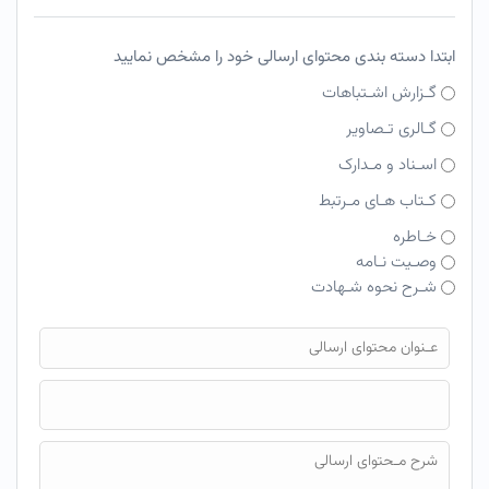
ابتدا دسته بندی محتوای ارسالی خود را مشخص نمایید
گـزارش اشـتباهات
گـالری تـصاویر
اسـناد و مـدارک
کـتاب هـای مـرتبط
خـاطره
وصـیت نـامه
شـرح نحوه شـهادت
فایل محتوای ارسالی