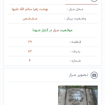
مـحل مـزار :
بهشت زهرا سلام الله علیها
وضـعیت پـیکر :
مـشـخـص
موقـعیت
مـزار
در گـلزار شـهدا
قـطعـه :
۲۹
ردیـف :
۸۲
شـماره :
۴
تـصویر مـزار