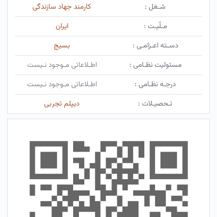
شـغل :
کارمند جهاد سازندگی
مـلّیـت :
ایران
دسـته اعـزامـی :
بسیج
مسئولیت نظـامی :
اطـلاعاتی مـوجود نـیست
درجـه نظـامی :
اطـلاعاتی مـوجود نـیست
تـحصیـلات :
دیپلم تجربی