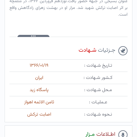
عنوان بسیجی در جبهه حضور یافت.نوزدهم فروردین ۱۳۶۶، در شلمچه
بر اثر اصابت ترکش شهید شد. مزار او در بهشت زهرای زادگاهش واقع
است.
جـزئیات
شـهادت
تـاریخ شـهادت :
۱۳۶۶/۰۱/۱۹
کـشور شـهادت :
ایران
مـحل شـهادت :
پاسگاه زید
عـملیـات :
ثامن الائمه اهواز
نـحوه شـهادت :
اصابت ترکش
اطـلاعات
مـزار