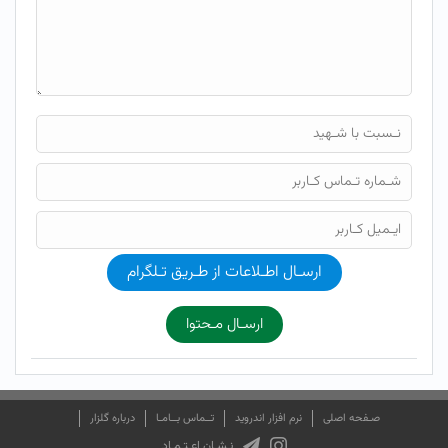
ارسـال اطـلاعات از طـریق تـلگرام
ارسـال مـحتوا
صـفحه اصلی
نرم افزار اندروید
تــماس بــامـا
درباره گلزار
نـشـان اعـتـمـاد