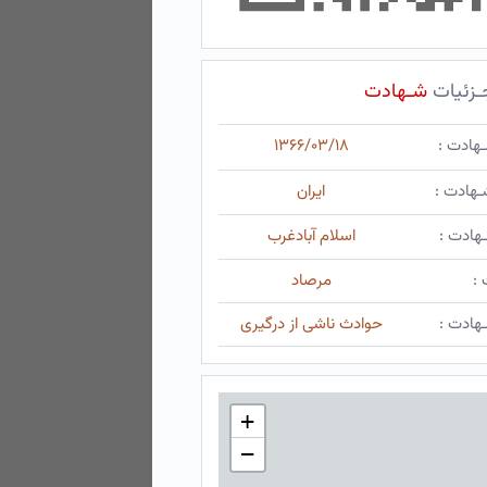
ـزئیات
شـهادت
ـهادت :
۱۳۶۶/۰۳/۱۸
ـهادت :
ایران
هادت :
اسلام آبادغرب
 :
مرصاد
هادت :
حوادث ناشی از درگیری
+
−