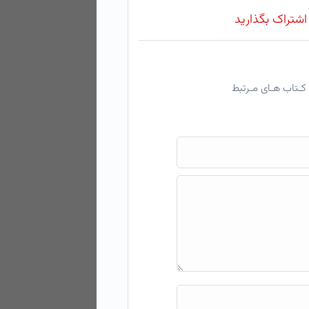
 اشتراک بگذارید
کـتاب هـای مـرتبط