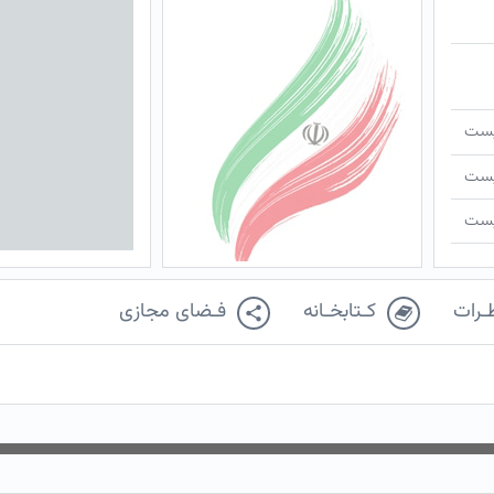
ـیست
ـیست
ـیست
ـرات
کـتابخـانه
فـضای مجازی