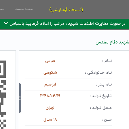
(نـسخـه آزمـایشـی)
صفحه نخست
جست
در صورت مغایرت اطلاعات شهید ، مراتب را اعلام فرمایید باسپاس
هید دفاع مقدس
نــام :
عباس
نـام خـانوادگـی :
شکوهی
نـام پـدر :
ابراهیم
تـاریخ تـولـد :
۱۳۴۸/۰۴/۱۹
مـحل تـولـد :
تهران
سـن :
۱۸ سـال