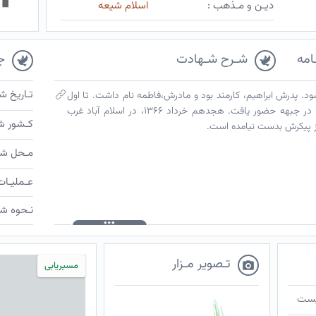
دیـن و مـذهب :
اسلام شیعه
امه
شـرح شـهادت
ج
تـاریخ ش
ه جهان گشود. پدرش ابراهیم، کارمند بود و مادرش،فاطمه نام داشت. تا اول
راهنمایی درس خواند. از سوی سپاه پاسداران در جبهه حضور یافت. هجدهم خرداد ۱۳۶۶، در اسلام آباد غرب
کـشور ش
از پیکرش بدست نیامده است.
مـحل شـ
عـملیـات
نـحوه شـ
تـصویر مـزار
مسیریابی
ـیست