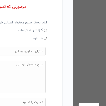
درصورتی که تصویر
ابتدا دسته بندی محتوای ارسالی خ
گـزارش اشـتباهات
خـاطره