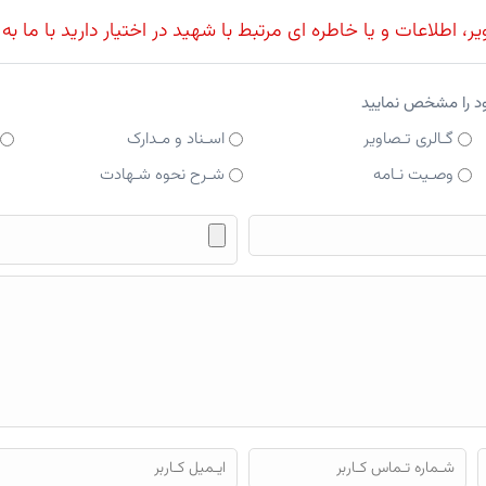
، اطلاعات و یا خاطره ای مرتبط با شهید در اختیار دارید با ما به
ود را مشخص نمایید
گـالری تـصاویر
اسـناد و مـدارک
وصـیت نـامه
شـرح نحوه شـهادت
فایل محتوای ارسالی