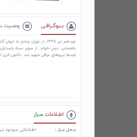
بـیوگـرافـی
وصـیت نـ
نوزدهم تیر ۱۳۴۸، در تهران چشم ب
توسط نیروهای عراقی شهید شد. تاکنون اثری 
اطـلاعات
مـزار
مـحل مـزار :
اطـلاعاتی مـوجود ن