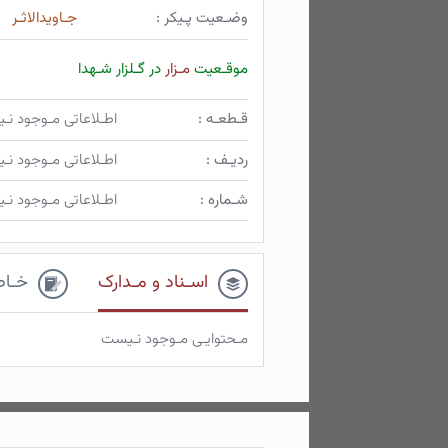
وضـعیت پـیکر :
جـاویدالاثـر
موقـعیت
مـزار
در گـلزار شـهدا
قـطعـه :
اطـلاعاتی مـوجود ن
ردیـف :
اطـلاعاتی مـوجود ن
شـماره :
اطـلاعاتی مـوجود ن
اسـناد و مـدارک
خـاط
مـحتوایـی مـوجود نـیست