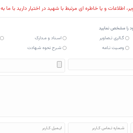
، اطلاعات و یا خاطره ای مرتبط با شهید در اختیار دارید با ما به
ود را مشخص نمایید
گـالری تـصاویر
اسـناد و مـدارک
وصـیت نـامه
شـرح نحوه شـهادت
فایل محتوای ارسالی