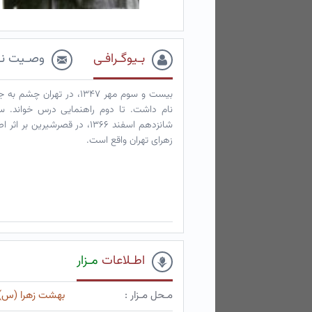
بـیوگـرافـی
وصـیت نـ
بیست و سوم مهر ۱۳۴۷، در 
شانزدهم اسفند ۱۳۶۶، در قصر
زهرای تهران واقع است.
اطـلاعات
مـزار
مـحل مـزار :
بهشت زهرا (س)