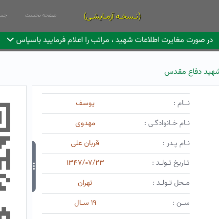
(نـسخـه آزمـایشـی)
صفحه نخست
جست
در صورت مغایرت اطلاعات شهید ، مراتب را اعلام فرمایید باسپاس
هید دفاع مقدس
نــام :
یوسف
نـام خـانوادگـی :
مهدوی
نـام پـدر :
قربان علی
تـاریخ تـولـد :
۱۳۴۷/۰۷/۲۳
مـحل تـولـد :
تهران
سـن :
۱۹ سـال