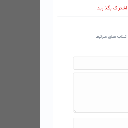
 اشتراک بگذارید
کـتاب هـای مـرتبط