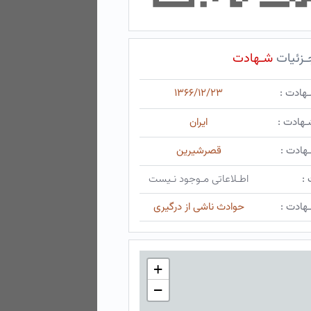
ـزئیات
شـهادت
ـهادت :
۱۳۶۶/۱۲/۲۳
ـهادت :
ایران
هادت :
قصرشیرین
 :
اطـلاعاتی مـوجود نـیست
هادت :
حوادث ناشی از درگیری
+
−