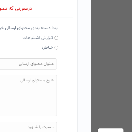
درصورتی که تصویر
ابتدا دسته بندی محتوای ارسالی خ
گـزارش اشـتباهات
خـاطره