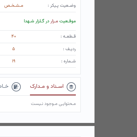
وضـعیت پـیکر :
مـشـخـص
موقـعیت
مـزار
در گـلزار شـهدا
قـطعـه :
۴۰
ردیـف :
۵
شـماره :
۱۹
اسـناد و مـدارک
خـاط
مـحتوایـی مـوجود نـیست