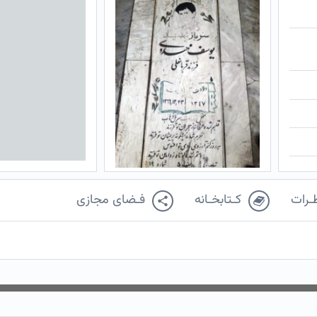
ـرات
کـتابخـانه
فـضای مجازی