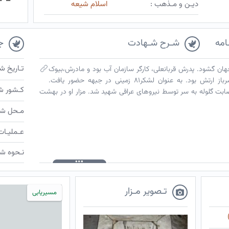
دیـن و مـذهب :
اسلام شیعه
امه
شـرح شـهادت
ج
تـاریخ ش
تهران چشم به جهان گشود. پدرش قربانعلی، کارگر سازمان آب بود و مادرش،بیوک
نام داشت. تا دوم راهنمایی درس خواند. سرباز ارتش بود. به عنوان لشکر۸۱ زمینی در جبهه حضور یافت.
کـشور ش
شیرین بر اثر اصابت گلوله به سر توسط نیروهای عراقی شهید شد. مزار او در بهشت
مـحل شـ
عـملیـات
نـحوه شـ
تـصویر مـزار
مسیریابی