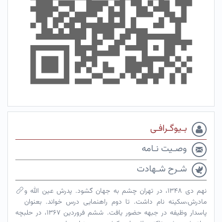
بـیوگـرافـی
وصـیت نـامه
شـرح شـهادت
نهم دی ۱۳۴۸، در تهران چشم به جهان گشود. پدرش عین الله و
مادرش،سکینه نام داشت. تا دوم راهنمایی درس خواند. بعنوان
پاسدار وظیفه در جبهه حضور یافت. ششم فروردین ۱۳۶۷، در حلبچه