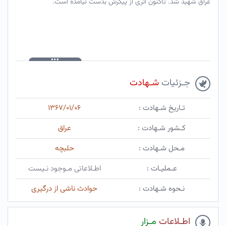
عراق شهید شد. تاکنون اثری از پیکرش بدست نیامده است.
جـزئیات
شـهادت
تـاریخ شـهادت :
۱۳۶۷/۰۱/۰۶
کـشور شـهادت :
عراق
مـحل شـهادت :
حلبچه
عـملیـات :
اطـلاعاتی مـوجود نـیست
نـحوه شـهادت :
حوادث ناشی از درگیری
اطـلاعات
مـزار