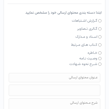
ابتدا دسته بندی محتوای ارسالی خود را مشخص نمایید
گـزارش اشـتباهات
گـالری تـصاویر
اسـناد و مـدارک
کـتاب هـای مـرتبط
خـاطره
وصـیت نـامه
شـرح نحوه شـهادت
فایل محتوای ارسالی