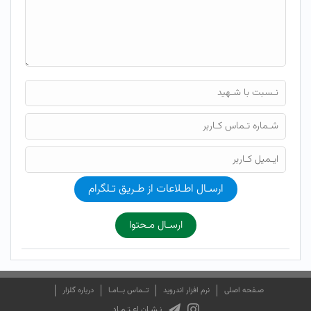
ارسـال اطـلاعات از طـریق تـلگرام
ارسـال مـحتوا
صـفحه اصلی
نرم افزار اندروید
تــماس بــامـا
درباره گلزار
نـشـان اعـتـمـاد