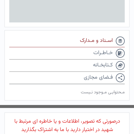
اسـناد و مـدارک
خـاطـرات
کـتابخـانه
فـضای مجازی
مـحتوایـی مـوجود نـیست
درصورتی که تصویر، اطلاعات و یا خاطره ای مرتبط با
شهید در اختیار دارید با ما به اشتراک بگذارید