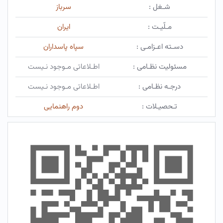
شـغل :
سرباز
مـلّیـت :
ایران
دسـته اعـزامـی :
سپاه پاسداران
مسئولیت نظـامی :
اطـلاعاتی مـوجود نـیست
درجـه نظـامی :
اطـلاعاتی مـوجود نـیست
تـحصیـلات :
دوم راهنمایی