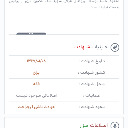
مفقودالجسد توسط نیروهای عراقی شهید شد. تاکنون اثری از پیکرش
بدست نیامده است.
جـزئیات
شـهادت
تـاریخ شـهادت :
۱۳۶۷/۰۱/۰۸
کـشور شـهادت :
ایران
مـحل شـهادت :
فکه
عـملیـات :
اطـلاعاتی مـوجود نـیست
نـحوه شـهادت :
حوادث ناشی ا زجراحت
اطـلاعات
مـزار