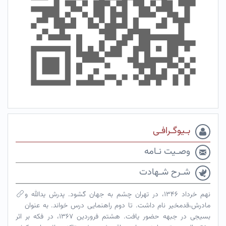
بـیوگـرافـی
وصـیت نـامه
شـرح شـهادت
نهم خرداد ۱۳۴۶، در تهران چشم به جهان گشود. پدرش یدالله و
مادرش،قدمخیر نام داشت. تا دوم راهنمایی درس خواند. به عنوان
بسیجی در جبهه حضور یافت. هشتم فروردین ۱۳۶۷، در فکه بر اثر