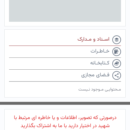
اسـناد و مـدارک
خـاطـرات
کـتابخـانه
فـضای مجازی
مـحتوایـی مـوجود نـیست
درصورتی که تصویر، اطلاعات و یا خاطره ای مرتبط با
شهید در اختیار دارید با ما به اشتراک بگذارید