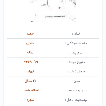
نــام :
حمید
نـام خـانوادگـی :
جلالی
نـام پـدر :
یداله
تـاریخ تـولـد :
۱۳۴۶/۰۱/۰۹
مـحل تـولـد :
تهران
سـن :
۲۱ سـال
دیـن و مـذهب :
اسلام شیعه
وضـعیت تاهل :
مجرد