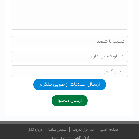
ارسـال اطـلاعات از طـریق تـلگرام
ارسـال مـحتوا
صـفحه اصلی
نرم افزار اندروید
تــماس بــامـا
درباره گلزار
نـشـان اعـتـمـاد