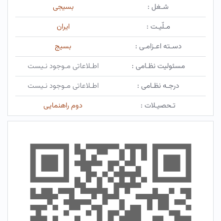
شـغل :
بسیجی
مـلّیـت :
ایران
دسـته اعـزامـی :
بسیج
مسئولیت نظـامی :
اطـلاعاتی مـوجود نـیست
درجـه نظـامی :
اطـلاعاتی مـوجود نـیست
تـحصیـلات :
دوم راهنمایی