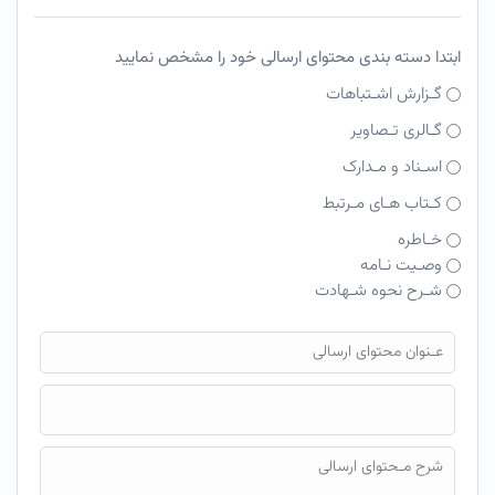
ابتدا دسته بندی محتوای ارسالی خود را مشخص نمایید
گـزارش اشـتباهات
گـالری تـصاویر
اسـناد و مـدارک
کـتاب هـای مـرتبط
خـاطره
وصـیت نـامه
شـرح نحوه شـهادت
فایل محتوای ارسالی