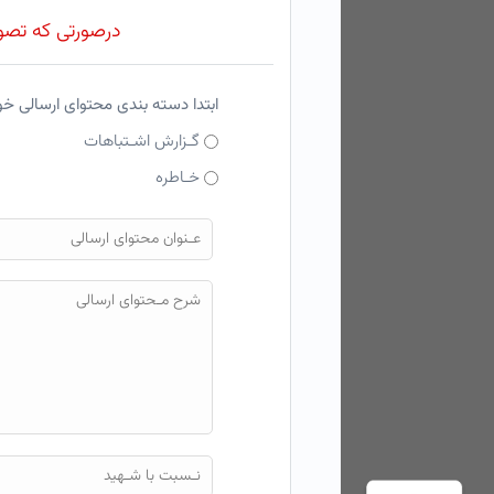
درصورتی که تصویر
ابتدا دسته بندی محتوای ارسالی خ
گـزارش اشـتباهات
خـاطره