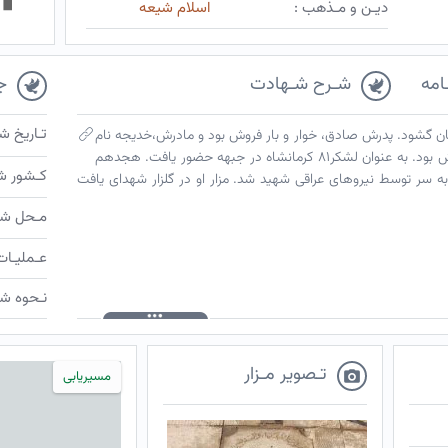
دیـن و مـذهب :
اسلام شیعه
امه
شـرح شـهادت
ج
تـاریخ ش
انه چشم به جهان گشود. پدرش صادق، خوار و بار فروش بود و مادرش،خدیجه نام
داشت. تا پایان ابتدایی درس خواند. سرباز ارتش بود. به عنوان لشکر۸۱ کرمانشاه در جبهه حضور یافت. هجدهم
کـشور ش
بت ترکش به سر توسط نیروهای عراقی شهید شد. مزار او در گلزار شهدای یافت
مـحل شـ
عـملیـات
نـحوه شـ
تـصویر مـزار
مسیریابی