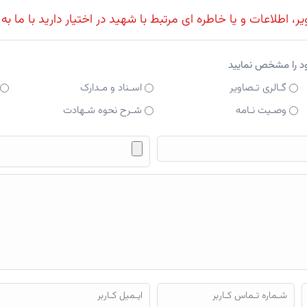
، اطلاعات و یا خاطره ای مرتبط با شهید در اختیار دارید با ما به
ود را مشخص نمایید
گـالری تـصاویر
اسـناد و مـدارک
وصـیت نـامه
شـرح نحوه شـهادت
فایل محتوای ارسالی