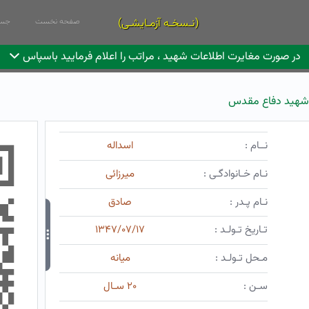
(نـسخـه آزمـایشـی)
صفحه نخست
جست
در صورت مغایرت اطلاعات شهید ، مراتب را اعلام فرمایید باسپاس
شهید دفاع مقدس
نــام :
اسداله
نـام خـانوادگـی :
میرزائی
نـام پـدر :
صادق
تـاریخ تـولـد :
۱۳۴۷/۰۷/۱۷
مـحل تـولـد :
میانه
سـن :
۲۰ سـال