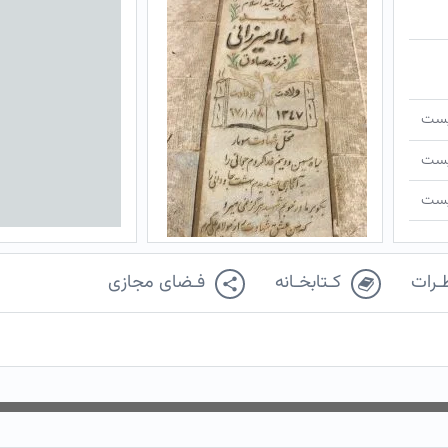
ـیست
ـیست
ـیست
ـرات
کـتابخـانه
فـضای مجازی