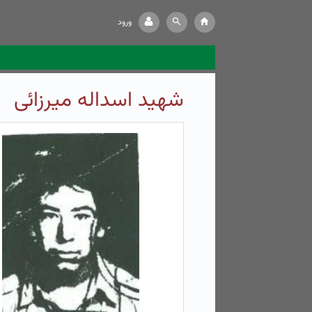
ورود
شهید اسداله میرزائی