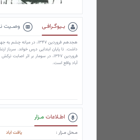
بـیوگـرافـی
وصـیت نـ
هجدهم فروردین ۱۳۴۷، در می
فروردین ۱۳۶۷، در سومار بر اثر اصا
آباد واقع است.
اطـلاعات
مـزار
مـحل مـزار :
یافت اباد