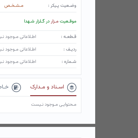
وضـعیت پـیکر :
مـشـخـص
موقـعیت
مـزار
در گـلزار شـهدا
قـطعـه :
اطـلاعاتی مـوجود ن
ردیـف :
اطـلاعاتی مـوجود ن
شـماره :
اطـلاعاتی مـوجود ن
اسـناد و مـدارک
خـاط
مـحتوایـی مـوجود نـیست