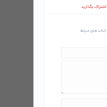
 اشتراک بگذارید
کـتاب هـای مـرتبط