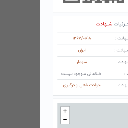
ـزئیات
شـهادت
ـهادت :
۱۳۶۷/۰۱/۱۸
ـهادت :
ایران
هادت :
سومار
 :
اطـلاعاتی مـوجود نـیست
هادت :
حوادث ناشی از درگیری
+
−