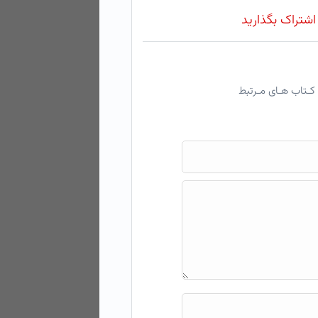
 اشتراک بگذارید
کـتاب هـای مـرتبط