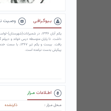
بـیوگـرافـی
وصـیت نـ
یکم آبان ۱۳۴۶، در شمیرانات(شهرس
داشت. تا پایان متوسطه درس خواند و دیپلم گر
یافت. بیست و یکم ت
پیکرش بدست نیامده است.
اطـلاعات
مـزار
مـحل مـزار :
ذکرنشده