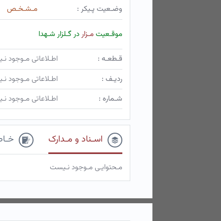
وضـعیت پـیکر :
مـشـخـص
موقـعیت
مـزار
در گـلزار شـهدا
قـطعـه :
اطـلاعاتی مـوجود ن
ردیـف :
اطـلاعاتی مـوجود ن
شـماره :
اطـلاعاتی مـوجود ن
اسـناد و مـدارک
خـاط
مـحتوایـی مـوجود نـیست