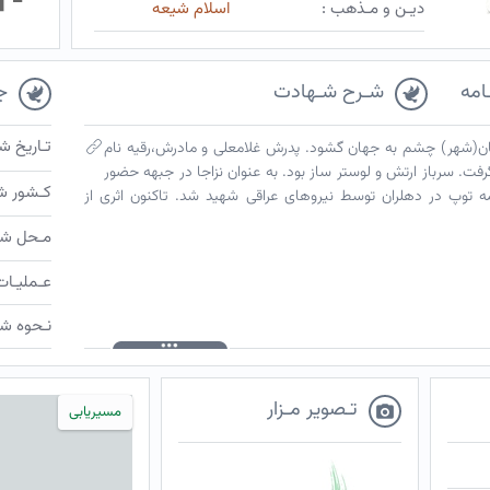
دیـن و مـذهب :
اسلام شیعه
امه
شـرح شـهادت
ج
تـاریخ ش
تان)-لواسان(شهر) چشم به جهان گشود. پدرش غلامعلی و مادرش،رقیه نام
فت. سرباز ارتش و لوستر ساز بود. به عنوان نزاجا در جبهه حضور
کـشور ش
یر ۱۳۶۷، با سمت خدمه توپ در دهلران توسط نیروهای عراقی شهید شد. تاکنون اثری از
مـحل شـ
عـملیـات
نـحوه شـ
تـصویر مـزار
مسیریابی