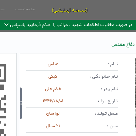
(نـسخـه آزمـایشـی)
صفحه نخست
جست
در صورت مغایرت اطلاعات شهید ، مراتب را اعلام فرمایید باسپاس
دفاع مقدس
نــام :
عباس
نـام خـانوادگـی :
کبکی
نـام پـدر :
غلام علی
تـاریخ تـولـد :
۱۳۴۶/۰۸/۰۱
مـحل تـولـد :
لوا سان
سـن :
۲۱ سـال