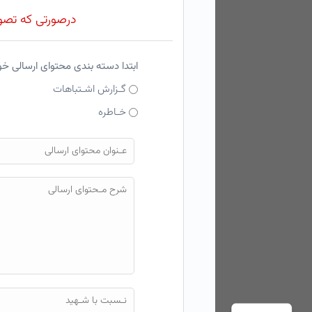
درصورتی که تصویر
ابتدا دسته بندی محتوای ارسالی خ
گـزارش اشـتباهات
خـاطره