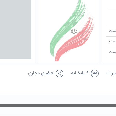
ـیست
ـیست
ـیست
ـرات
کـتابخـانه
فـضای مجازی