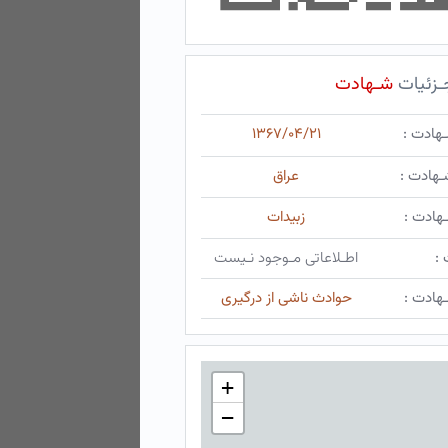
ـزئیات
شـهادت
ـهادت :
۱۳۶۷/۰۴/۲۱
ـهادت :
عراق
هادت :
زبیدات
 :
اطـلاعاتی مـوجود نـیست
هادت :
حوادث ناشی از درگیری
+
−