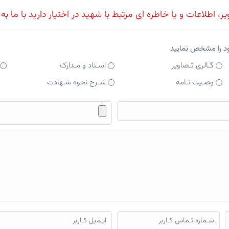
، اطلاعات و یا خاطره ای مرتبط با شهید در اختیار دارید با ما به
ود را مشخص نمایید
گـالری تـصاویر
اسـناد و مـدارک
وصـیت نـامه
شـرح نحوه شـهادت
فایل محتوای ارسالی