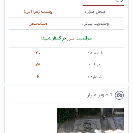
مـحل مـزار :
بهشت زهرا (س)
وضـعیت پـیکر :
مـشـخـص
موقـعیت
مـزار
در گـلزار شـهدا
قـطعـه :
۴۰
ردیـف :
۲۶
شـماره :
۶
تـصویر مـزار