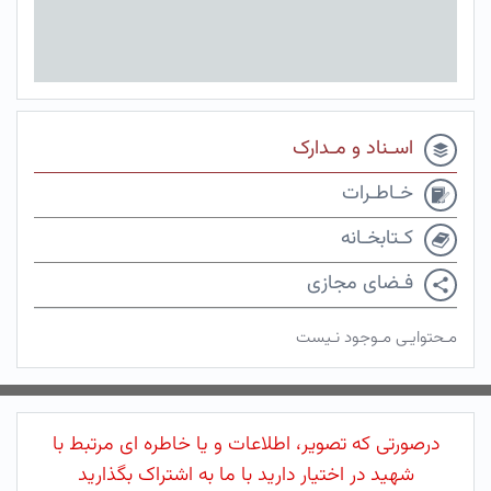
اسـناد و مـدارک
خـاطـرات
کـتابخـانه
فـضای مجازی
مـحتوایـی مـوجود نـیست
درصورتی که تصویر، اطلاعات و یا خاطره ای مرتبط با
شهید در اختیار دارید با ما به اشتراک بگذارید