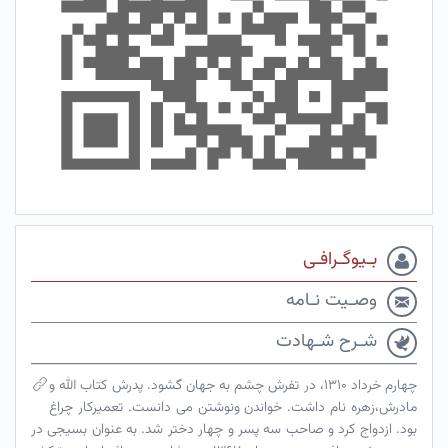
بـیوگـرافـی
وصـیت نـامه
شـرح شـهادت
چهارم خرداد ۱۳۱۰، در تفرش چشم به جهان گشود. پدرش کتاب الله و
مادرش،زهره نام داشت. خواندن ونوشتن می دانست. تعمیرکار چراغ
بود. ازدواج کرد و صاحب سه پسر و چهار دختر شد. به عنوان بسیجی در