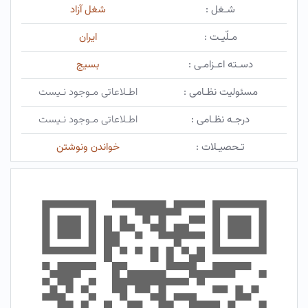
شـغل :
شغل آزاد
مـلّیـت :
ایران
دسـته اعـزامـی :
بسیج
مسئولیت نظـامی :
اطـلاعاتی مـوجود نـیست
درجـه نظـامی :
اطـلاعاتی مـوجود نـیست
تـحصیـلات :
خواندن ونوشتن