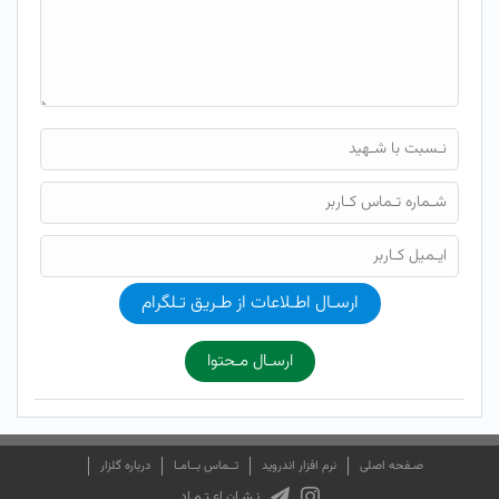
ارسـال اطـلاعات از طـریق تـلگرام
ارسـال مـحتوا
صـفحه اصلی
نرم افزار اندروید
تــماس بــامـا
درباره گلزار
نـشـان اعـتـمـاد