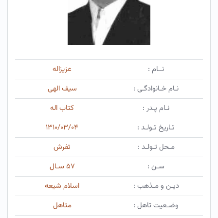
نــام :
عزیزاله
نـام خـانوادگـی :
سیف الهی
نـام پـدر :
کتاب اله
تـاریخ تـولـد :
۱۳۱۰/۰۳/۰۴
مـحل تـولـد :
تفرش
سـن :
۵۷ سـال
دیـن و مـذهب :
اسلام شیعه
وضـعیت تاهل :
متاهل