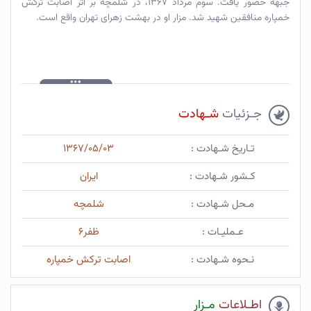
جبهه حضور یافت. سوم مرداد ۱۳۶۷، در شلمچه بر اثر اصابت ترکش
خمپاره منافقین شهید شد. مزار او در بهشت زهرای تهران واقع است.
جـزئیات
شـهادت
تـاریخ شـهادت :
۱۳۶۷/۰۵/۰۳
کـشور شـهادت :
ایران
مـحل شـهادت :
شلمچه
عـملیـات :
ظفر۶
نـحوه شـهادت :
اصابت ترکش خمپاره
اطـلاعات
مـزار