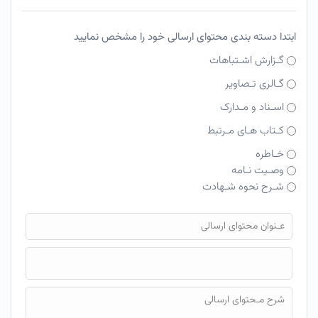
ابتدا دسته بندی محتوای ارسالی خود را مشخص نمایید
گـزارش اشـتباهات
گـالری تـصاویر
اسـناد و مـدارک
کـتاب هـای مـرتبط
خـاطره
وصـیت نـامه
شـرح نحوه شـهادت
فایل محتوای ارسالی