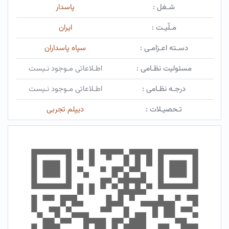
شـغل :
پاسدار
مـلّیـت :
ایران
دسـته اعـزامـی :
سپاه پاسداران
مسئولیت نظـامی :
اطـلاعاتی مـوجود نـیست
درجـه نظـامی :
اطـلاعاتی مـوجود نـیست
تـحصیـلات :
دیپلم تجربی