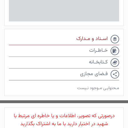
اسـناد و مـدارک
خـاطـرات
کـتابخـانه
فـضای مجازی
مـحتوایـی مـوجود نـیست
درصورتی که تصویر، اطلاعات و یا خاطره ای مرتبط با
شهید در اختیار دارید با ما به اشتراک بگذارید