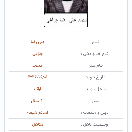
نــام :
علی رضا
نـام خـانوادگـی :
چراغی
نـام پـدر :
محمد
تـاریخ تـولـد :
۱۳۴۶/۰۶/۰۱
مـحل تـولـد :
اراک
سـن :
۲۱ سـال
دیـن و مـذهب :
اسلام شیعه
وضـعیت تاهل :
متاهل