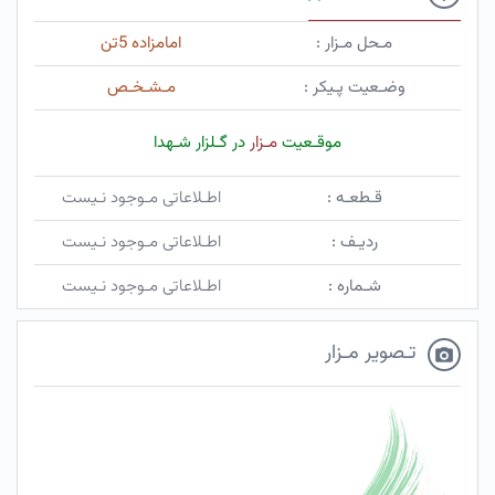
مـحل مـزار :
امامزاده 5تن
وضـعیت پـیکر :
مـشـخـص
موقـعیت
مـزار
در گـلزار شـهدا
قـطعـه :
اطـلاعاتی مـوجود نـیست
ردیـف :
اطـلاعاتی مـوجود نـیست
شـماره :
اطـلاعاتی مـوجود نـیست
تـصویر مـزار