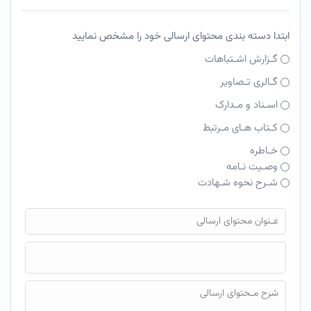
ابتدا دسته بندی محتوای ارسالی خود را مشخص نمایید
گـزارش اشـتباهات
گـالری تـصاویر
اسـناد و مـدارک
کـتاب هـای مـرتبط
خـاطره
وصـیت نـامه
شـرح نحوه شـهادت
فایل محتوای ارسالی