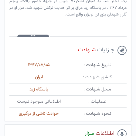
یک دختر شد. به عنوان لشکر۵۷ زمینی در جبهه حضور یافت. پنجم
مرداد ۱۳۶۷، در پاسگاه زید عراق بر اثر اصابت ترکش شهید شد. مزار او در
گلزار شهدای پنج تن لویزان واقع است.
جـزئیات
شـهادت
تـاریخ شـهادت :
۱۳۶۷/۰۵/۰۵
کـشور شـهادت :
ایران
مـحل شـهادت :
پاسگاه زید
عـملیـات :
اطـلاعاتی مـوجود نـیست
نـحوه شـهادت :
حوادث ناشی از درگیری
اطـلاعات
مـزار