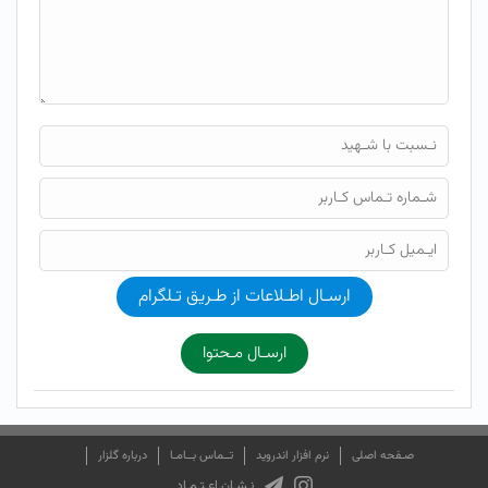
ارسـال اطـلاعات از طـریق تـلگرام
ارسـال مـحتوا
صـفحه اصلی
نرم افزار اندروید
تــماس بــامـا
درباره گلزار
نـشـان اعـتـمـاد