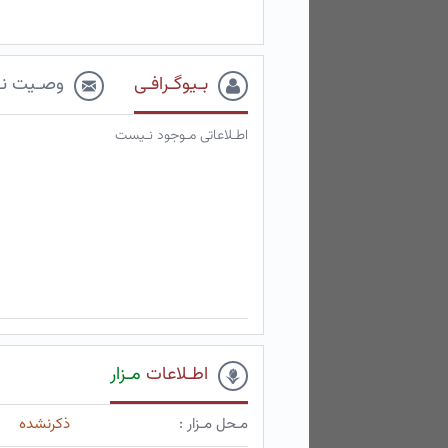
بـیوگـرافـی
وصـیت نـ
اطـلاعاتی مـوجود نـیست
اطـلاعات
مـزار
مـحل مـزار :
ذکرنشده