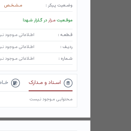
وضـعیت پـیکر :
مـشـخـص
موقـعیت
مـزار
در گـلزار شـهدا
قـطعـه :
اطـلاعاتی مـوجود ن
ردیـف :
اطـلاعاتی مـوجود ن
شـماره :
اطـلاعاتی مـوجود ن
اسـناد و مـدارک
خـاط
مـحتوایـی مـوجود نـیست