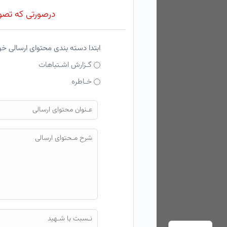
درصورتی که تصویر
ابتدا دسته بندی محتوای ارسالی خ
گـزارش اشـتباهات
خـاطره