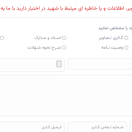
، اطلاعات و یا خاطره ای مرتبط با شهید در اختیار دارید با ما به
ود را مشخص نمایید
گـالری تـصاویر
اسـناد و مـدارک
وصـیت نـامه
شـرح نحوه شـهادت
فایل محتوای ارسالی