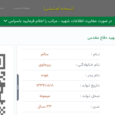
(نـسخـه آزمـایشـی)
صفحه نخست
جست
در صورت مغایرت اطلاعات شهید ، مراتب را اعلام فرمایید باسپاس
ید دفاع مقدس
نــام :
سالم
نـام خـانوادگـی :
زیرجاوی
نـام پـدر :
عوده
تـاریخ تـولـد :
۱۳۳۴/۰۱/۰۱
مـحل تـولـد :
میمونه
سـن :
۳۳ سـال