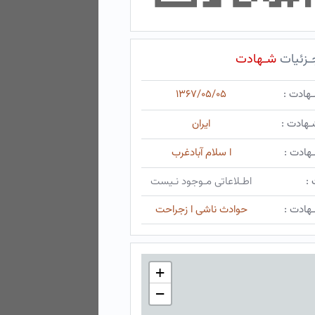
ـزئیات
شـهادت
ـهادت :
۱۳۶۷/۰۵/۰۵
ـهادت :
ایران
هادت :
ا سلام آبادغرب
 :
اطـلاعاتی مـوجود نـیست
هادت :
حوادث ناشی ا زجراحت
+
−