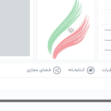
ـیست
ـیست
ـیست
ـرات
کـتابخـانه
فـضای مجازی