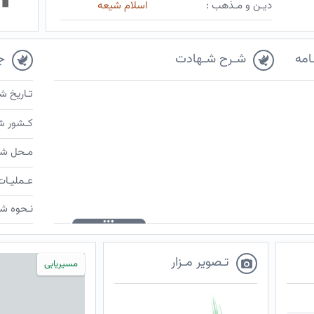
دیـن و مـذهب :
اسلام شیعه
امه
شـرح شـهادت
ج
تـاریخ ش
کـشور ش
مـحل شـ
عـملیـات
نـحوه شـ
تـصویر مـزار
مسیریابی