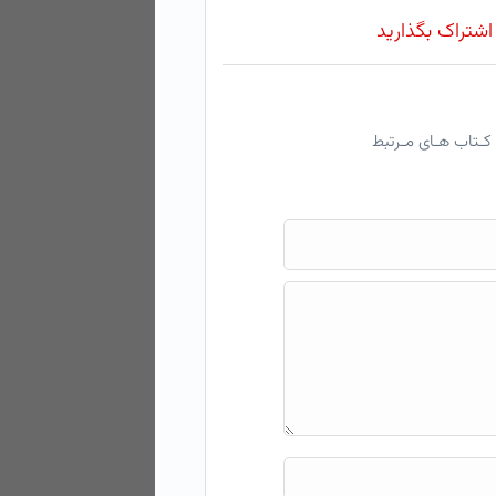
 اشتراک بگذارید
کـتاب هـای مـرتبط