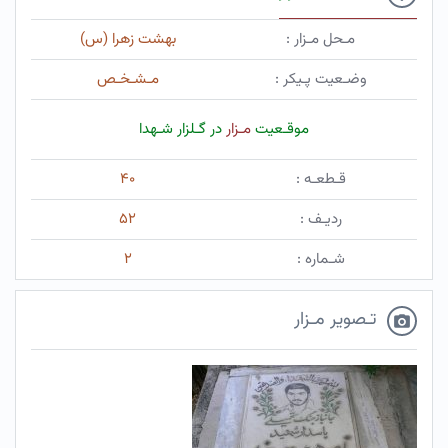
مـحل مـزار :
بهشت زهرا (س)
وضـعیت پـیکر :
مـشـخـص
موقـعیت
مـزار
در گـلزار شـهدا
قـطعـه :
۴۰
ردیـف :
۵۲
شـماره :
۲
تـصویر مـزار