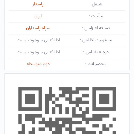
شـغل :
پاسدار
مـلّیـت :
ایران
دسـته اعـزامـی :
سپاه پاسداران
مسئولیت نظـامی :
اطـلاعاتی مـوجود نـیست
درجـه نظـامی :
اطـلاعاتی مـوجود نـیست
تـحصیـلات :
دوم متوسطه