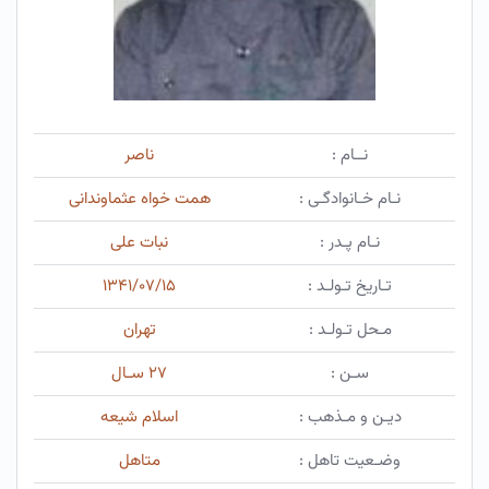
نــام :
ناصر
نـام خـانوادگـی :
همت خواه عثماوندانی
نـام پـدر :
نبات علی
تـاریخ تـولـد :
۱۳۴۱/۰۷/۱۵
مـحل تـولـد :
تهران
سـن :
۲۷ سـال
دیـن و مـذهب :
اسلام شیعه
وضـعیت تاهل :
متاهل