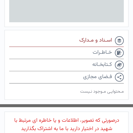
اسـناد و مـدارک
خـاطـرات
کـتابخـانه
فـضای مجازی
مـحتوایـی مـوجود نـیست
درصورتی که تصویر، اطلاعات و یا خاطره ای مرتبط با
شهید در اختیار دارید با ما به اشتراک بگذارید