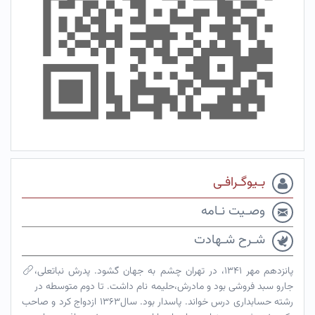
بـیوگـرافـی
وصـیت نـامه
شـرح شـهادت
پانزدهم مهر ۱۳۴۱، در تهران چشم به جهان گشود. پدرش نباتعلی،
جارو سبد فروشی بود و مادرش،حلیمه نام داشت. تا دوم متوسطه در
رشته حسابداری درس خواند. پاسدار بود. سال۱۳۶۳ ازدواج کرد و صاحب