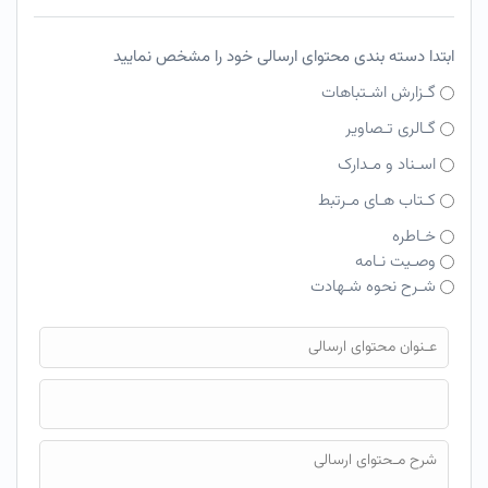
ابتدا دسته بندی محتوای ارسالی خود را مشخص نمایید
گـزارش اشـتباهات
گـالری تـصاویر
اسـناد و مـدارک
کـتاب هـای مـرتبط
خـاطره
وصـیت نـامه
شـرح نحوه شـهادت
فایل محتوای ارسالی