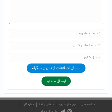
ارسـال اطـلاعات از طـریق تـلگرام
ارسـال مـحتوا
صـفحه اصلی
نرم افزار اندروید
تــماس بــامـا
درباره گلزار
نـشـان اعـتـمـاد