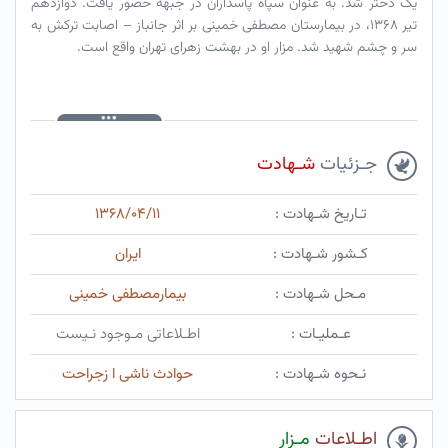
یک دختر شد. به عنوان سپاه پاسداران در جبهه حضور یافت. دوازدهم
تیر ۱۳۶۸، در بیمارستان مصطفی خمینی بر اثر جانباز – اصابت ترکش به
سر و چشم شهید شد. مزار او در بهشت زهرای تهران واقع است.
جـزئیات
شـهادت
تـاریخ شـهادت :
۱۳۶۸/۰۴/۱۱
کـشور شـهادت :
ایران
مـحل شـهادت :
بیمارمصطفی خمینی
عـملیـات :
اطـلاعاتی مـوجود نـیست
نـحوه شـهادت :
حوادث ناشی ا زجراحت
اطـلاعات
مـزار