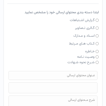
ابتدا دسته بندی محتوای ارسالی خود را مشخص نمایید
گـزارش اشـتباهات
گـالری تـصاویر
اسـناد و مـدارک
کـتاب هـای مـرتبط
خـاطره
وصـیت نـامه
شـرح نحوه شـهادت
فایل محتوای ارسالی