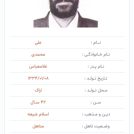
نــام :
علی
نـام خـانوادگـی :
محمدی
نـام پـدر :
غلامعباس
تـاریخ تـولـد :
۱۳۳۴/۰۱/۰۸
مـحل تـولـد :
اراک
سـن :
۴۲ سـال
دیـن و مـذهب :
اسلام شیعه
وضـعیت تاهل :
متاهل