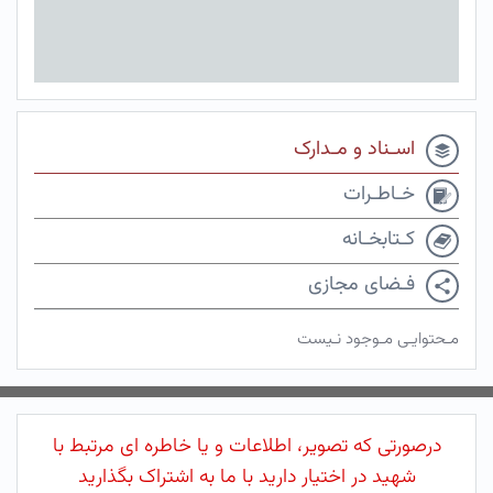
اسـناد و مـدارک
خـاطـرات
کـتابخـانه
فـضای مجازی
مـحتوایـی مـوجود نـیست
درصورتی که تصویر، اطلاعات و یا خاطره ای مرتبط با
شهید در اختیار دارید با ما به اشتراک بگذارید