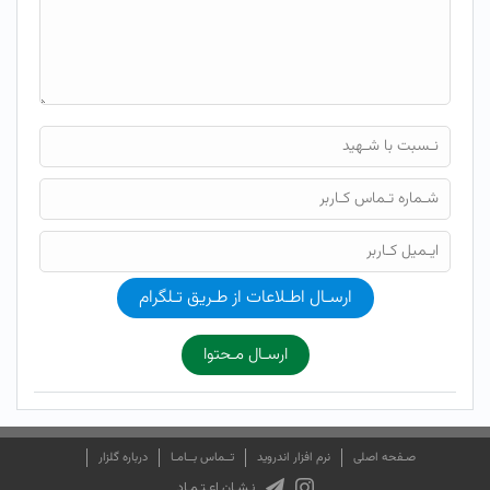
ارسـال اطـلاعات از طـریق تـلگرام
ارسـال مـحتوا
صـفحه اصلی
نرم افزار اندروید
تــماس بــامـا
درباره گلزار
نـشـان اعـتـمـاد