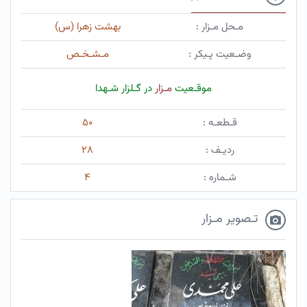
مـحل مـزار :
بهشت زهرا (س)
وضـعیت پـیکر :
مـشـخـص
موقـعیت
مـزار
در گـلزار شـهدا
قـطعـه :
۵۰
ردیـف :
۲۸
شـماره :
۴
تـصویر مـزار