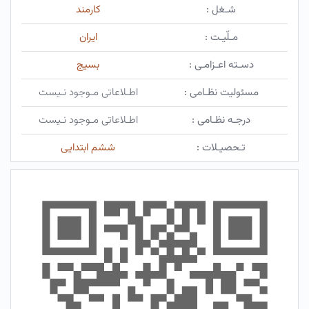
شـغل :
کارمند
مـلّیـت :
ایران
دسـته اعـزامـی :
بسیج
مسئولیت نظـامی :
اطـلاعاتی مـوجود نـیست
درجـه نظـامی :
اطـلاعاتی مـوجود نـیست
تـحصیـلات :
ششم ابتدایی