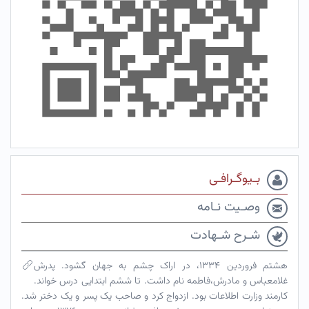
بـیوگـرافـی
وصـیت نـامه
شـرح شـهادت
هشتم فروردین ۱۳۳۴، در اراک چشم به جهان گشود. پدرش
غلامعباس و مادرش،فاطمه نام داشت. تا ششم ابتدایی درس خواند.
کارمند وزارت اطلاعات بود. ازدواج کرد و صاحب یک پسر و یک دختر شد.