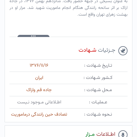
به عنوان بسیجی در جبهه حضور یافت. شانزدهم بهمن ۱۳۷۶، در جاده
اراک بر اثر سانحه رانندگی هنگام انجام ماموریت شهید شد. مزار او در
بهشت زهرای تهران واقع است.
جـزئیات
شـهادت
تـاریخ شـهادت :
۱۳۷۶/۱۱/۱۶
کـشور شـهادت :
ایران
مـحل شـهادت :
جاده قم واراک
عـملیـات :
اطـلاعاتی مـوجود نـیست
نـحوه شـهادت :
تصادف حین رانندگی درماموریت
اطـلاعات
مـزار