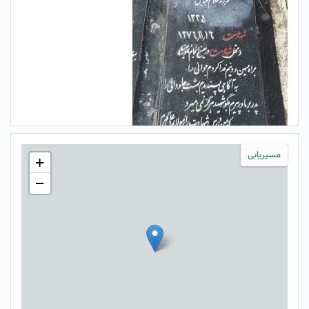
مسیریابی
+
−