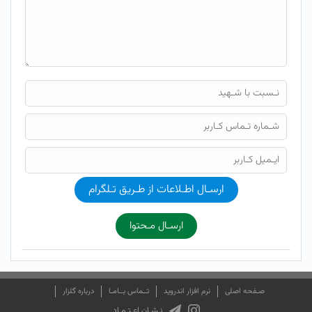
ارسـال اطـلاعات از طـریق تـلگرام
ارسـال مـحتوا
صـفحه اصلی
نرم افزار اندروید
تــماس بــامـا
درباره گلزار
نـشـان اعـتـمـاد