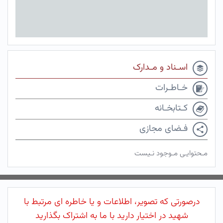
اسـناد و مـدارک
خـاطـرات
کـتابخـانه
فـضای مجازی
مـحتوایـی مـوجود نـیست
درصورتی که تصویر، اطلاعات و یا خاطره ای مرتبط با
شهید در اختیار دارید با ما به اشتراک بگذارید