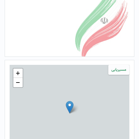
مسیریابی
+
−