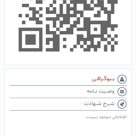
بـیوگـرافـی
وصـیت نـامه
شـرح شـهادت
اطـلاعاتی مـوجود نـیست