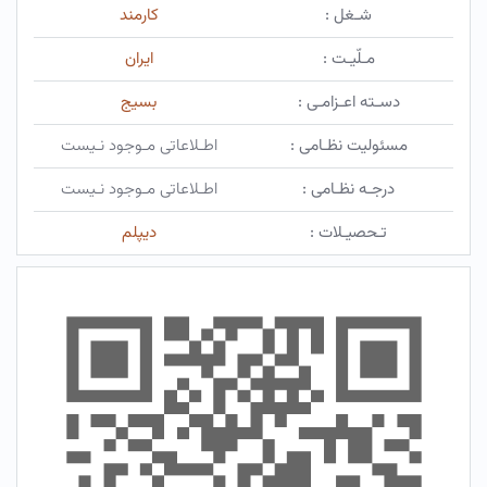
شـغل :
کارمند
مـلّیـت :
ایران
دسـته اعـزامـی :
بسیج
مسئولیت نظـامی :
اطـلاعاتی مـوجود نـیست
درجـه نظـامی :
اطـلاعاتی مـوجود نـیست
تـحصیـلات :
دیپلم