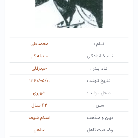
نــام :
محمدعلی
نـام خـانوادگـی :
سنبله کار
نـام پـدر :
حیدرقلی
تـاریخ تـولـد :
۱۳۴۰/۰۵/۰۱
مـحل تـولـد :
شهرری
سـن :
۴۲ سـال
دیـن و مـذهب :
اسلام شیعه
وضـعیت تاهل :
متاهل