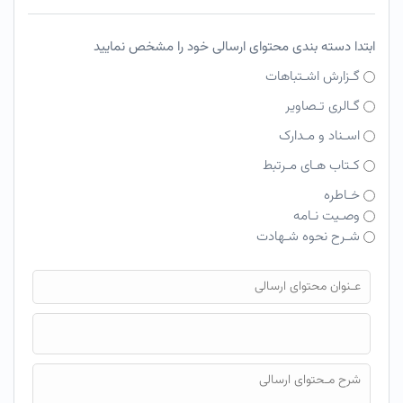
ابتدا دسته بندی محتوای ارسالی خود را مشخص نمایید
گـزارش اشـتباهات
گـالری تـصاویر
اسـناد و مـدارک
کـتاب هـای مـرتبط
خـاطره
وصـیت نـامه
شـرح نحوه شـهادت
فایل محتوای ارسالی