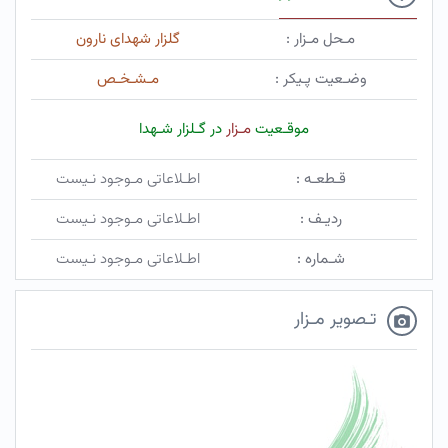
مـحل مـزار :
گلزار شهدای نارون
وضـعیت پـیکر :
مـشـخـص
موقـعیت
مـزار
در گـلزار شـهدا
قـطعـه :
اطـلاعاتی مـوجود نـیست
ردیـف :
اطـلاعاتی مـوجود نـیست
شـماره :
اطـلاعاتی مـوجود نـیست
تـصویر مـزار