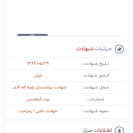
جـزئیات
شـهادت
تـاریخ شـهادت :
۱۳۸۲/۰۵/۲۹
کـشور شـهادت :
ایران
مـحل شـهادت :
شهادت بیمارستان بقیه اله الاعظم
عـملیـات :
بیت المقدس
نـحوه شـهادت :
حوادث ناشی ا زجراحت
اطـلاعات
مـزار