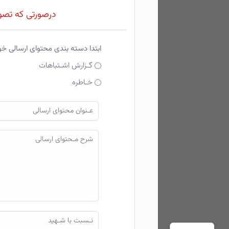
درصورتی که تصویر
ابتدا دسته بندی محتوای ارسالی خ
گـزارش اشـتباهات
خـاطره