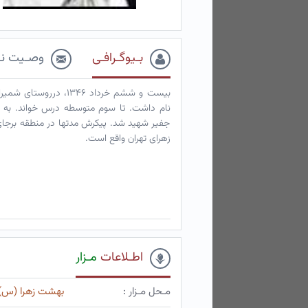
بـیوگـرافـی
وصـیت نـ
بیست و ششم خرداد ۳۴۶
جفیر شهید شد. پیکرش مدتها در منطقه برجا
زهرای تهران واقع است.
اطـلاعات
مـزار
مـحل مـزار :
بهشت زهرا (س)