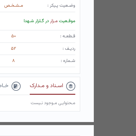
وضـعیت پـیکر :
مـشـخـص
موقـعیت
مـزار
در گـلزار شـهدا
قـطعـه :
۵۰
ردیـف :
۵۲
شـماره :
۸
اسـناد و مـدارک
خـاط
مـحتوایـی مـوجود نـیست