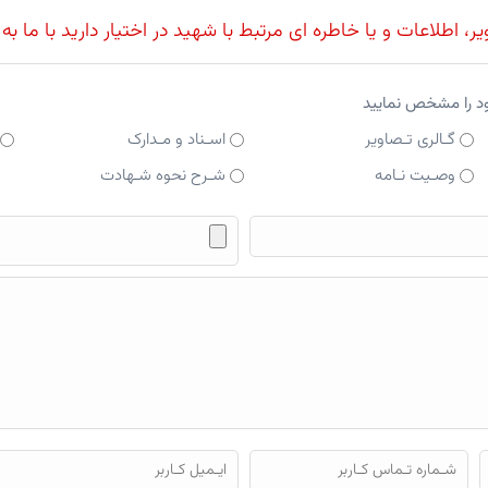
، اطلاعات و یا خاطره ای مرتبط با شهید در اختیار دارید با ما به
ود را مشخص نمایید
گـالری تـصاویر
اسـناد و مـدارک
وصـیت نـامه
شـرح نحوه شـهادت
فایل محتوای ارسالی