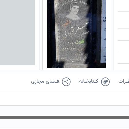
ـرات
کـتابخـانه
فـضای مجازی