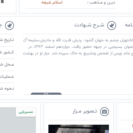
دیـن و مـذهب :
اسلام شیعه
امه
شـرح شـهادت
ج
تـاریخ ش
۱، درروستای شمیراناتتهران چشم به جهان گشود. پدرش قدرت الله و مادرش،سلیمه
نام داشت. تا سوم متوسطه درس خواند. به عنوان بسیجیی در جبهه حضور یافت. دوازدهم اسفند ۱۳۶۳، در
کـشور ش
ی ماند وپس از تفحص وتشییع به خاک سپرده شد. مزار او در بهشت
مـحل شـ
عـملیـات
نـحوه شـ
تـصویر مـزار
مسیریابی