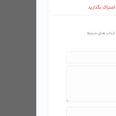
 اشتراک بگذارید
کـتاب هـای مـرتبط