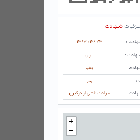
ـزئیات
شـهادت
ـهادت :
۲۳ /۱۲/ ۱۳۶۳
ـهادت :
ایران
هادت :
جفیر
 :
بدر
هادت :
حوادث ناشی از درگیری
+
−