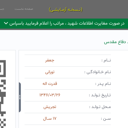
(نـسخـه آزمـایشـی)
صفحه نخست
جست
در صورت مغایرت اطلاعات شهید ، مراتب را اعلام فرمایید باسپاس
 دفاع مقدس
نــام :
جعفر
نـام خـانوادگـی :
تورانی
نـام پـدر :
قدرت اله
تـاریخ تـولـد :
۱۳۴۶/۰۳/۲۶
مـحل تـولـد :
تجریش
سـن :
۱۷ سـال