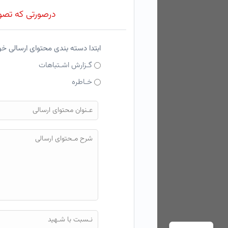
درصورتی که تصویر
ابتدا دسته بندی محتوای ارسالی خ
گـزارش اشـتباهات
خـاطره