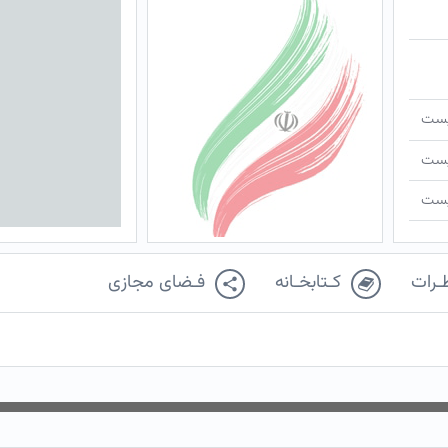
ـیست
ـیست
ـیست
ـرات
کـتابخـانه
فـضای مجازی