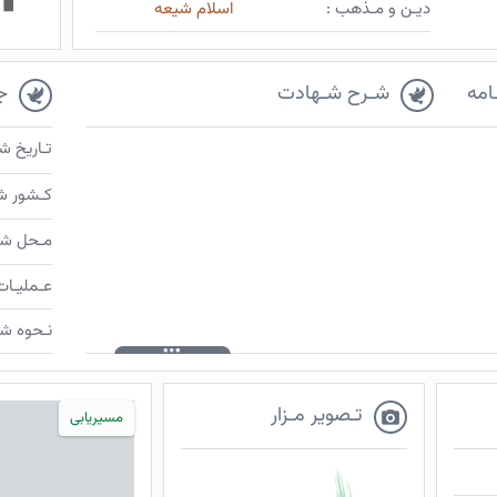
دیـن و مـذهب :
اسلام شیعه
امه
شـرح شـهادت
ج
تـاریخ ش
کـشور ش
مـحل شـ
عـملیـات
نـحوه شـ
تـصویر مـزار
مسیریابی