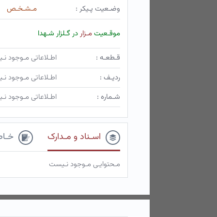
وضـعیت پـیکر :
مـشـخـص
موقـعیت
مـزار
در گـلزار شـهدا
قـطعـه :
اطـلاعاتی مـوجود ن
ردیـف :
اطـلاعاتی مـوجود ن
شـماره :
اطـلاعاتی مـوجود ن
اسـناد و مـدارک
خـاط
مـحتوایـی مـوجود نـیست