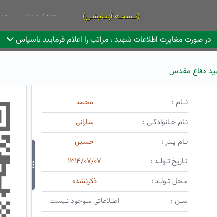
(نـسخـه آزمـایشـی)
صفحه نخست
جست
در صورت مغایرت اطلاعات شهید ، مراتب را اعلام فرمایید باسپاس
د دفاع مقدس
نــام :
محمد
نـام خـانوادگـی :
سارانی
نـام پـدر :
حسین
تـاریخ تـولـد :
۱۳۱۴/۰۷/۰۷
مـحل تـولـد :
ذکرنشده
سـن :
اطـلاعاتی مـوجود نـیست