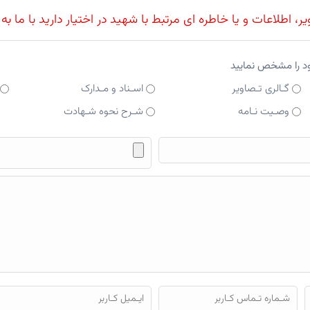
، اطلاعات و یا خاطره ای مرتبط با شهید در اختیار دارید با ما به
ود را مشخص نمایید
گـالری تـصاویر
اسـناد و مـدارک
وصـیت نـامه
شـرح نحوه شـهادت
فایل محتوای ارسالی