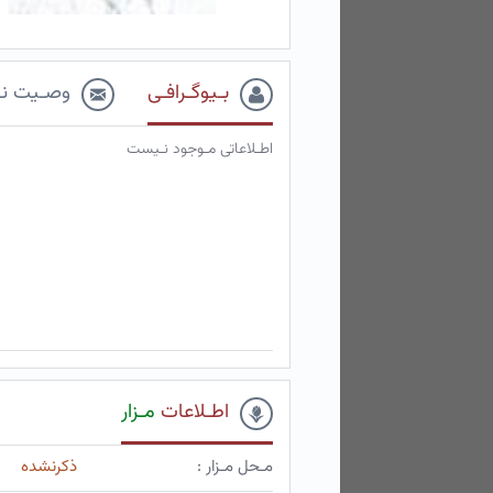
بـیوگـرافـی
وصـیت نـ
اطـلاعاتی مـوجود نـیست
اطـلاعات
مـزار
مـحل مـزار :
ذکرنشده