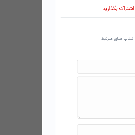
 اشتراک بگذارید
کـتاب هـای مـرتبط