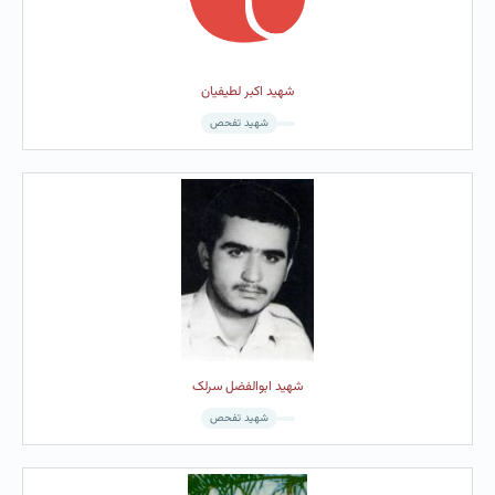
شهید اکبر لطیفیان
شهید تفحص
شهید ابوالفضل سرلک
شهید تفحص