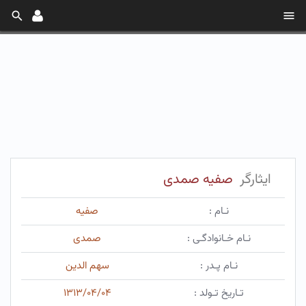
ایثارگر
صفیه صمدی
نـام :
صفیه
نـام خـانوادگـی :
صمدی
نـام پـدر :
سهم الدین
تـاریخ تـولد :
۱۳۱۳/۰۴/۰۴