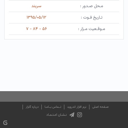
مـحل صـدور :
سربند
تـاریخ فـوت :
۱۳۹۵/۰۵/۱۲
مـوقـعیت مـزار :
۵۶ - ۸۴ - ۷
صـفحه اصلی
نرم افزار اندروید
تــماس بــامـا
درباره گلزار
نـشـان اعـتـمـاد