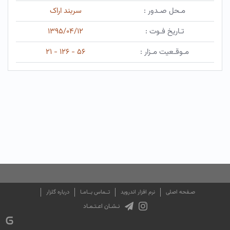
مـحل صـدور :
سربند اراک
تـاریخ فـوت :
۱۳۹۵/۰۴/۱۲
مـوقـعیت مـزار :
۵۶ - ۱۲۶ - ۲۱
صـفحه اصلی
نرم افزار اندروید
تــماس بــامـا
درباره گلزار
نـشـان اعـتـمـاد