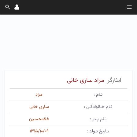
ایثارگر
مراد ساری خانی
نـام :
مراد
نـام خـانوادگـی :
ساری خانی
نـام پـدر :
غلامحسین
تـاریخ تـولد :
۱۳۱۵/۱۰/۰۹