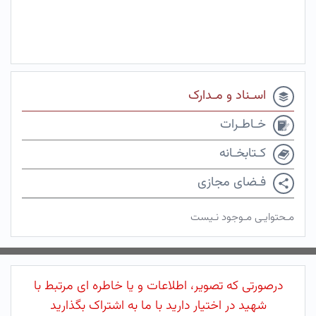
اسـناد و مـدارک
خـاطـرات
کـتابخـانه
فـضای مجازی
مـحتوایـی مـوجود نـیست
درصورتی که تصویر، اطلاعات و یا خاطره ای مرتبط با
شهید در اختیار دارید با ما به اشتراک بگذارید