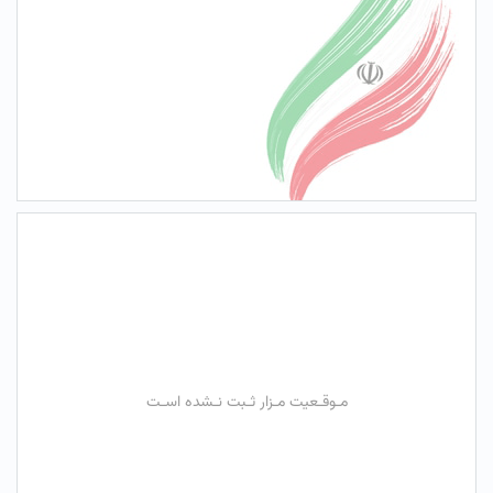
مـوقـعیت مـزار ثـبت نـشده اسـت