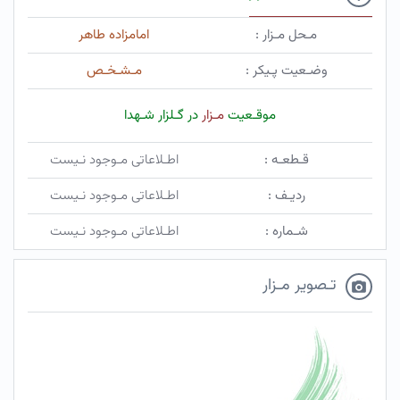
مـحل مـزار :
امامزاده طاهر
وضـعیت پـیکر :
مـشـخـص
موقـعیت
مـزار
در گـلزار شـهدا
قـطعـه :
اطـلاعاتی مـوجود نـیست
ردیـف :
اطـلاعاتی مـوجود نـیست
شـماره :
اطـلاعاتی مـوجود نـیست
تـصویر مـزار