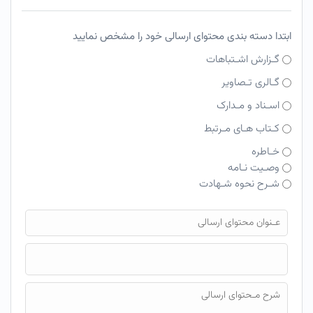
ابتدا دسته بندی محتوای ارسالی خود را مشخص نمایید
گـزارش اشـتباهات
گـالری تـصاویر
اسـناد و مـدارک
کـتاب هـای مـرتبط
خـاطره
وصـیت نـامه
شـرح نحوه شـهادت
فایل محتوای ارسالی