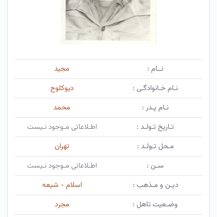
نــام :
مجید
نـام خـانوادگـی :
دیوکلوج
نـام پـدر :
محمد
تـاریخ تـولـد :
اطـلاعاتی مـوجود نـیست
مـحل تـولـد :
تهران
سـن :
اطـلاعاتی مـوجود نـیست
دیـن و مـذهب :
اسلام - شیعه
وضـعیت تاهل :
مجرد