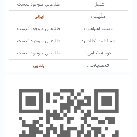
شـغل :
اطـلاعاتی مـوجود نـیست
مـلّیـت :
ایرانی
دسـته اعـزامـی :
اطـلاعاتی مـوجود نـیست
مسئولیت نظـامی :
اطـلاعاتی مـوجود نـیست
درجـه نظـامی :
اطـلاعاتی مـوجود نـیست
تـحصیـلات :
ابتدایی