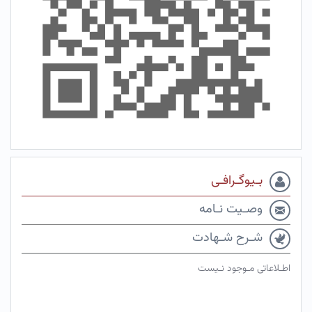
بـیوگـرافـی
وصـیت نـامه
شـرح شـهادت
اطـلاعاتی مـوجود نـیست