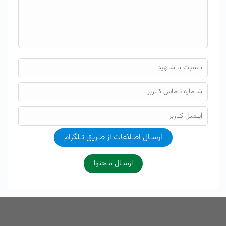
ارسـال اطـلاعات از طـریق تـلگرام
ارسـال مـحتوا