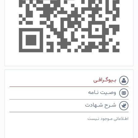
بـیوگـرافـی
وصـیت نـامه
شـرح شـهادت
اطـلاعاتی مـوجود نـیست