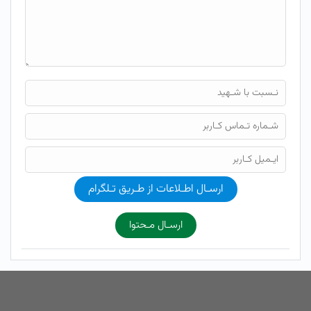
ارسـال اطـلاعات از طـریق تـلگرام
ارسـال مـحتوا