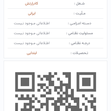
شـغل :
کادرارتش
مـلّیـت :
ایرانی
دسـته اعـزامـی :
اطـلاعاتی مـوجود نـیست
مسئولیت نظـامی :
اطـلاعاتی مـوجود نـیست
درجـه نظـامی :
اطـلاعاتی مـوجود نـیست
تـحصیـلات :
ابتدایی