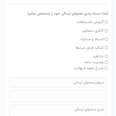
ابتدا دسته بندی محتوای ارسالی خود را مشخص نمایید
گـزارش اشـتباهات
گـالری تـصاویر
اسـناد و مـدارک
کـتاب هـای مـرتبط
خـاطره
وصـیت نـامه
شـرح نحوه شـهادت
فایل محتوای ارسالی