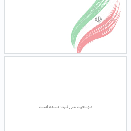
مـوقـعیت مـزار ثـبت نـشده اسـت