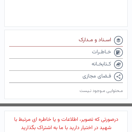
اسـناد و مـدارک
خـاطـرات
کـتابخـانه
فـضای مجازی
مـحتوایـی مـوجود نـیست
درصورتی که تصویر، اطلاعات و یا خاطره ای مرتبط با
شهید در اختیار دارید با ما به اشتراک بگذارید