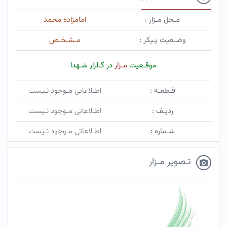
مـحل مـزار :
امامزاده محمد
وضـعیت پـیکر :
مـشـخـص
موقـعیت
مـزار
در گـلزار شـهدا
قـطعـه :
اطـلاعاتی مـوجود نـیست
ردیـف :
اطـلاعاتی مـوجود نـیست
شـماره :
اطـلاعاتی مـوجود نـیست
تـصویر مـزار