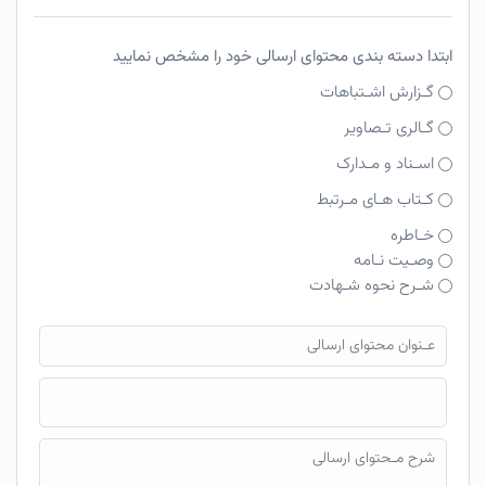
ابتدا دسته بندی محتوای ارسالی خود را مشخص نمایید
گـزارش اشـتباهات
گـالری تـصاویر
اسـناد و مـدارک
کـتاب هـای مـرتبط
خـاطره
وصـیت نـامه
شـرح نحوه شـهادت
فایل محتوای ارسالی