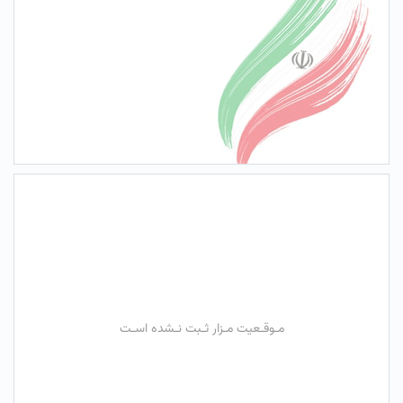
مـوقـعیت مـزار ثـبت نـشده اسـت