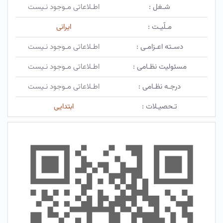
شـغل :
اطـلاعاتی مـوجود نـیست
مـلّیـت :
ایرانی
دسـته اعـزامـی :
اطـلاعاتی مـوجود نـیست
مسئولیت نظـامی :
اطـلاعاتی مـوجود نـیست
درجـه نظـامی :
اطـلاعاتی مـوجود نـیست
تـحصیـلات :
ابتدایی