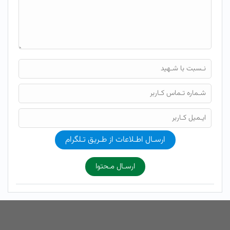
ارسـال اطـلاعات از طـریق تـلگرام
ارسـال مـحتوا