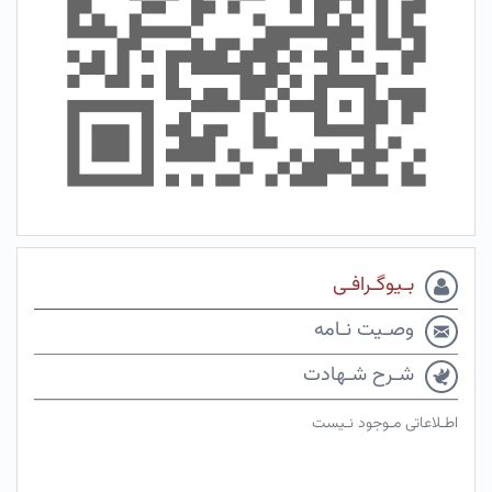
بـیوگـرافـی
وصـیت نـامه
شـرح شـهادت
اطـلاعاتی مـوجود نـیست