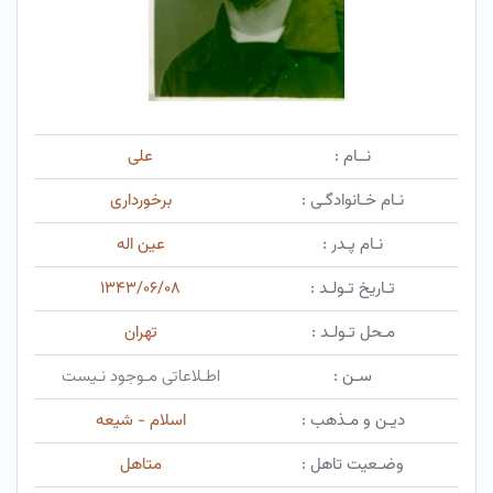
نــام :
علی
نـام خـانوادگـی :
برخورداری
نـام پـدر :
عین اله
تـاریخ تـولـد :
۱۳۴۳/۰۶/۰۸
مـحل تـولـد :
تهران
سـن :
اطـلاعاتی مـوجود نـیست
دیـن و مـذهب :
اسلام - شیعه
وضـعیت تاهل :
متاهل