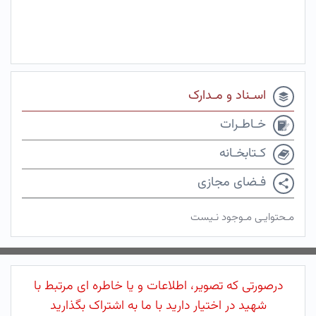
اسـناد و مـدارک
خـاطـرات
کـتابخـانه
فـضای مجازی
مـحتوایـی مـوجود نـیست
درصورتی که تصویر، اطلاعات و یا خاطره ای مرتبط با
شهید در اختیار دارید با ما به اشتراک بگذارید