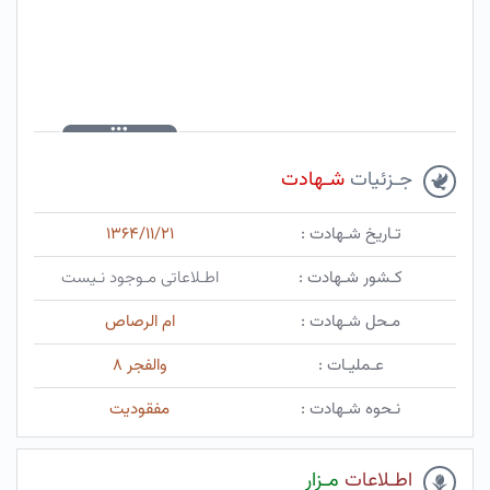
جـزئیات
شـهادت
تـاریخ شـهادت :
۱۳۶۴/۱۱/۲۱
کـشور شـهادت :
اطـلاعاتی مـوجود نـیست
مـحل شـهادت :
ام الرصاص
عـملیـات :
والفجر ۸
نـحوه شـهادت :
مفقودیت
اطـلاعات
مـزار