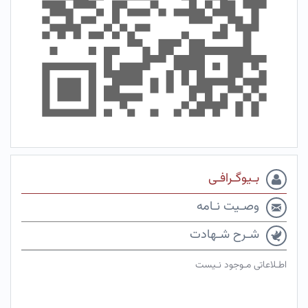
بـیوگـرافـی
وصـیت نـامه
شـرح شـهادت
اطـلاعاتی مـوجود نـیست