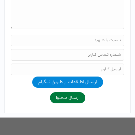
ارسـال اطـلاعات از طـریق تـلگرام
ارسـال مـحتوا