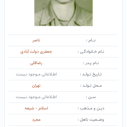
نــام :
ناصر
نـام خـانوادگـی :
جعفری دولت آبادی
نـام پـدر :
رضاقلی
تـاریخ تـولـد :
اطـلاعاتی مـوجود نـیست
مـحل تـولـد :
تهران
سـن :
اطـلاعاتی مـوجود نـیست
دیـن و مـذهب :
اسلام - شیعه
وضـعیت تاهل :
مجرد