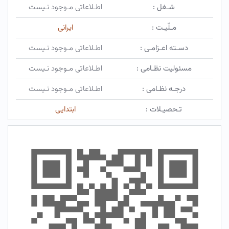
شـغل :
اطـلاعاتی مـوجود نـیست
مـلّیـت :
ایرانی
دسـته اعـزامـی :
اطـلاعاتی مـوجود نـیست
مسئولیت نظـامی :
اطـلاعاتی مـوجود نـیست
درجـه نظـامی :
اطـلاعاتی مـوجود نـیست
تـحصیـلات :
ابتدایی