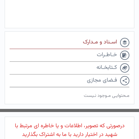
اسـناد و مـدارک
خـاطـرات
کـتابخـانه
فـضای مجازی
مـحتوایـی مـوجود نـیست
درصورتی که تصویر، اطلاعات و یا خاطره ای مرتبط با
شهید در اختیار دارید با ما به اشتراک بگذارید