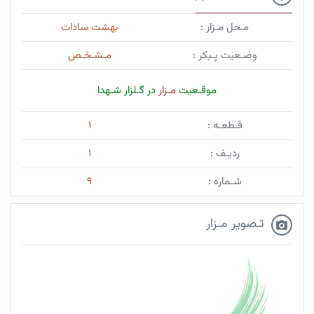
مـحل مـزار :
بهشت سادات
وضـعیت پـیکر :
مـشـخـص
موقـعیت
مـزار
در گـلزار شـهدا
قـطعـه :
۱
ردیـف :
۱
شـماره :
۹
تـصویر مـزار