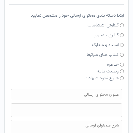
ابتدا دسته بندی محتوای ارسالی خود را مشخص نمایید
گـزارش اشـتباهات
گـالری تـصاویر
اسـناد و مـدارک
کـتاب هـای مـرتبط
خـاطره
وصـیت نـامه
شـرح نحوه شـهادت
فایل محتوای ارسالی