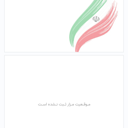
مـوقـعیت مـزار ثـبت نـشده اسـت