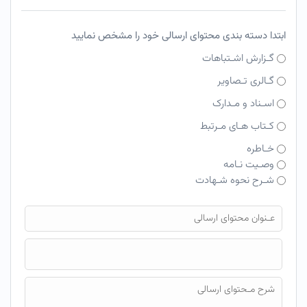
ابتدا دسته بندی محتوای ارسالی خود را مشخص نمایید
گـزارش اشـتباهات
گـالری تـصاویر
اسـناد و مـدارک
کـتاب هـای مـرتبط
خـاطره
وصـیت نـامه
شـرح نحوه شـهادت
فایل محتوای ارسالی