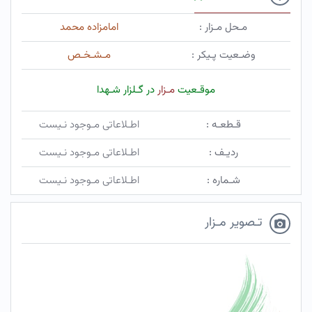
مـحل مـزار :
امامزاده محمد
وضـعیت پـیکر :
مـشـخـص
موقـعیت
مـزار
در گـلزار شـهدا
قـطعـه :
اطـلاعاتی مـوجود نـیست
ردیـف :
اطـلاعاتی مـوجود نـیست
شـماره :
اطـلاعاتی مـوجود نـیست
تـصویر مـزار