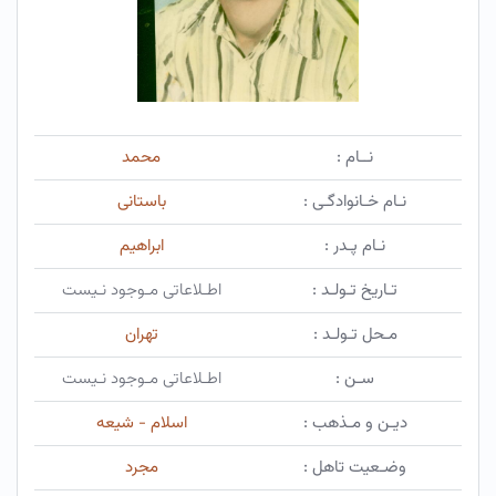
نــام :
محمد
نـام خـانوادگـی :
باستانی
نـام پـدر :
ابراهیم
تـاریخ تـولـد :
اطـلاعاتی مـوجود نـیست
مـحل تـولـد :
تهران
سـن :
اطـلاعاتی مـوجود نـیست
دیـن و مـذهب :
اسلام - شیعه
وضـعیت تاهل :
مجرد