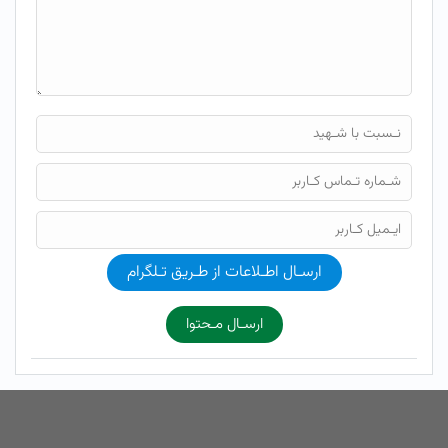
ارسـال اطـلاعات از طـریق تـلگرام
ارسـال مـحتوا