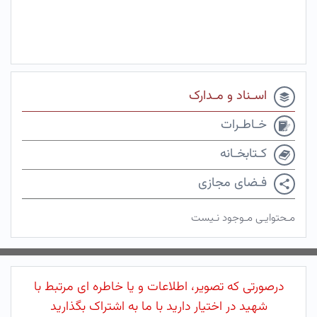
اسـناد و مـدارک
خـاطـرات
کـتابخـانه
فـضای مجازی
مـحتوایـی مـوجود نـیست
درصورتی که تصویر، اطلاعات و یا خاطره ای مرتبط با
شهید در اختیار دارید با ما به اشتراک بگذارید