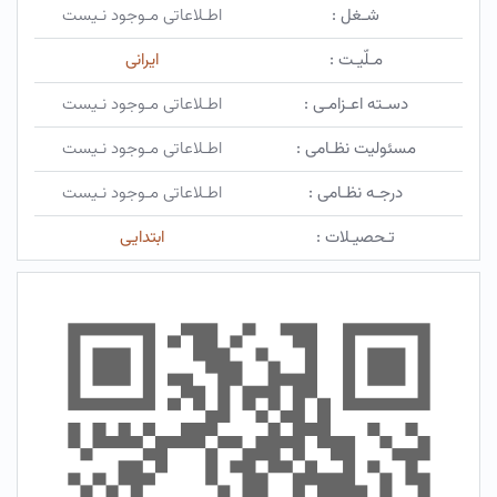
شـغل :
اطـلاعاتی مـوجود نـیست
مـلّیـت :
ایرانی
دسـته اعـزامـی :
اطـلاعاتی مـوجود نـیست
مسئولیت نظـامی :
اطـلاعاتی مـوجود نـیست
درجـه نظـامی :
اطـلاعاتی مـوجود نـیست
تـحصیـلات :
ابتدایی