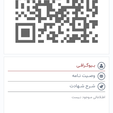
بـیوگـرافـی
وصـیت نـامه
شـرح شـهادت
اطـلاعاتی مـوجود نـیست