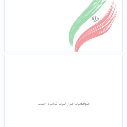
مـوقـعیت مـزار ثـبت نـشده اسـت