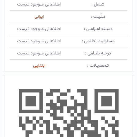
شـغل :
اطـلاعاتی مـوجود نـیست
مـلّیـت :
ایرانی
دسـته اعـزامـی :
اطـلاعاتی مـوجود نـیست
مسئولیت نظـامی :
اطـلاعاتی مـوجود نـیست
درجـه نظـامی :
اطـلاعاتی مـوجود نـیست
تـحصیـلات :
ابتدایی