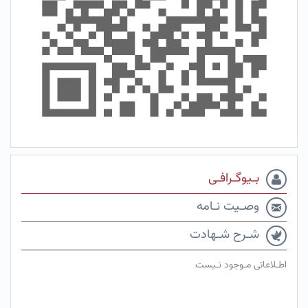
بـیوگـرافـی
وصـیت نـامه
شـرح شـهادت
اطـلاعاتی مـوجود نـیست