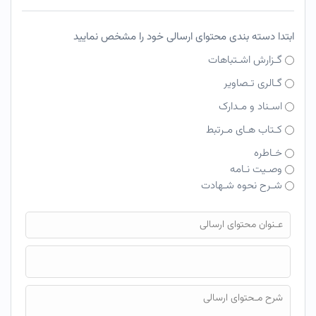
ابتدا دسته بندی محتوای ارسالی خود را مشخص نمایید
گـزارش اشـتباهات
گـالری تـصاویر
اسـناد و مـدارک
کـتاب هـای مـرتبط
خـاطره
وصـیت نـامه
شـرح نحوه شـهادت
فایل محتوای ارسالی