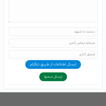
ارسـال اطـلاعات از طـریق تـلگرام
ارسـال مـحتوا