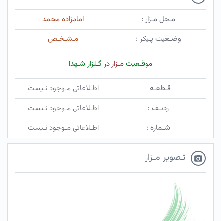
مـحل مـزار :
امامزاده محمد
وضـعیت پـیکر :
مـشـخـص
موقـعیت
مـزار
در گـلزار شـهدا
قـطعـه :
اطـلاعاتی مـوجود نـیست
ردیـف :
اطـلاعاتی مـوجود نـیست
شـماره :
اطـلاعاتی مـوجود نـیست
تـصویر مـزار