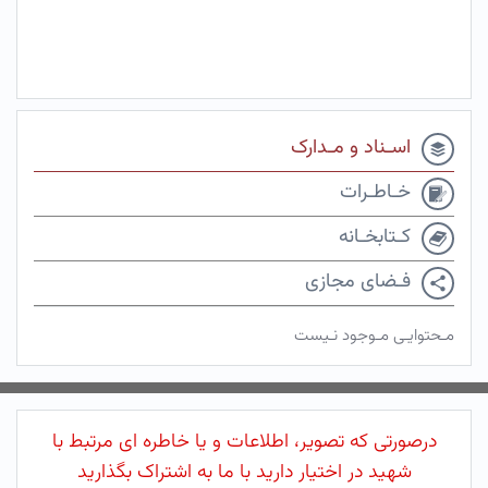
اسـناد و مـدارک
خـاطـرات
کـتابخـانه
فـضای مجازی
مـحتوایـی مـوجود نـیست
درصورتی که تصویر، اطلاعات و یا خاطره ای مرتبط با
شهید در اختیار دارید با ما به اشتراک بگذارید