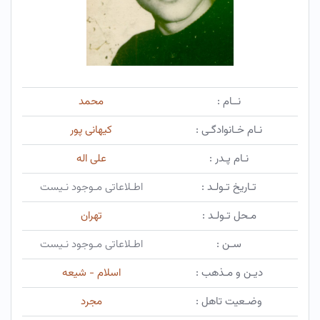
نــام :
محمد
نـام خـانوادگـی :
کیهانی پور
نـام پـدر :
علی اله
تـاریخ تـولـد :
اطـلاعاتی مـوجود نـیست
مـحل تـولـد :
تهران
سـن :
اطـلاعاتی مـوجود نـیست
دیـن و مـذهب :
اسلام - شیعه
وضـعیت تاهل :
مجرد