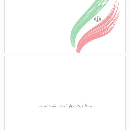
مـوقـعیت مـزار ثـبت نـشده اسـت