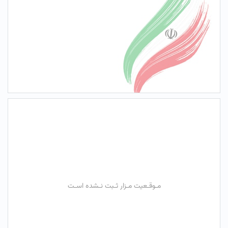
مـوقـعیت مـزار ثـبت نـشده اسـت