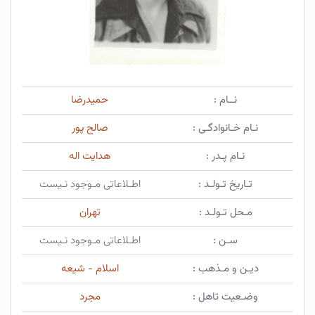
نــام :
حمیدرضا
نـام خـانوادگـی :
صالح پور
نـام پـدر :
هدایت اله
تـاریخ تـولـد :
اطـلاعاتی مـوجود نـیست
مـحل تـولـد :
تهران
سـن :
اطـلاعاتی مـوجود نـیست
دیـن و مـذهب :
اسلام - شیعه
وضـعیت تاهل :
مجرد