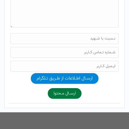
ارسـال اطـلاعات از طـریق تـلگرام
ارسـال مـحتوا