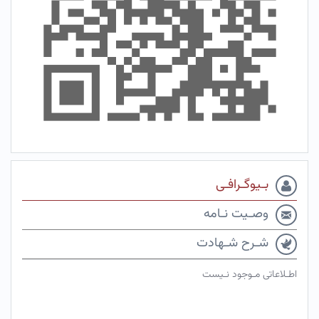
بـیوگـرافـی
وصـیت نـامه
شـرح شـهادت
اطـلاعاتی مـوجود نـیست