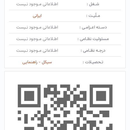
شـغل :
اطـلاعاتی مـوجود نـیست
مـلّیـت :
ایرانی
دسـته اعـزامـی :
اطـلاعاتی مـوجود نـیست
مسئولیت نظـامی :
اطـلاعاتی مـوجود نـیست
درجـه نظـامی :
اطـلاعاتی مـوجود نـیست
تـحصیـلات :
سیکل - راهنمایی