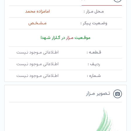
مـحل مـزار :
امامزاده محمد
وضـعیت پـیکر :
مـشـخـص
موقـعیت
مـزار
در گـلزار شـهدا
قـطعـه :
اطـلاعاتی مـوجود نـیست
ردیـف :
اطـلاعاتی مـوجود نـیست
شـماره :
اطـلاعاتی مـوجود نـیست
تـصویر مـزار