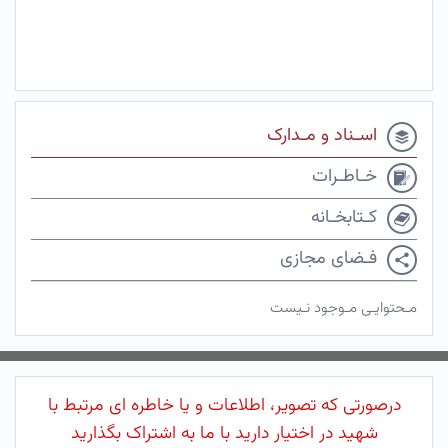
اسـناد و مـدارک
خـاطـرات
کـتابخـانه
فـضای مجازی
مـحتوایـی مـوجود نـیست
درصورتی که تصویر، اطلاعات و یا خاطره ای مرتبط با
شهید در اختیار دارید با ما به اشتراک بگذارید