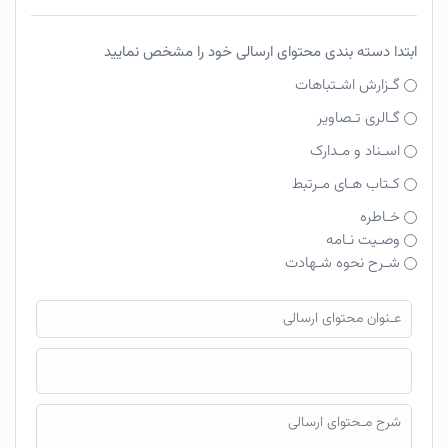
ابتدا دسته بندی محتوای ارسالی خود را مشخص نمایید
گـزارش اشـتباهات
گـالری تـصاویر
اسـناد و مـدارک
کـتاب هـای مـرتبط
خـاطره
وصـیت نـامه
شـرح نحوه شـهادت
فایل محتوای ارسالی