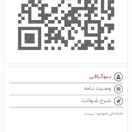
بـیوگـرافـی
وصـیت نـامه
شـرح شـهادت
اطـلاعاتی مـوجود نـیست