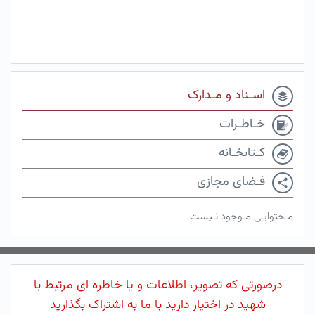
اسـناد و مـدارک
خـاطـرات
کـتابخـانه
فـضای مجازی
مـحتوایـی مـوجود نـیست
درصورتی که تصویر، اطلاعات و یا خاطره ای مرتبط با
شهید در اختیار دارید با ما به اشتراک بگذارید