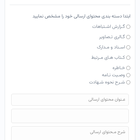
ابتدا دسته بندی محتوای ارسالی خود را مشخص نمایید
گـزارش اشـتباهات
گـالری تـصاویر
اسـناد و مـدارک
کـتاب هـای مـرتبط
خـاطره
وصـیت نـامه
شـرح نحوه شـهادت
فایل محتوای ارسالی