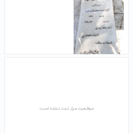
مـوقـعیت مـزار ثـبت نـشده اسـت