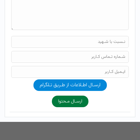
ارسـال اطـلاعات از طـریق تـلگرام
ارسـال مـحتوا