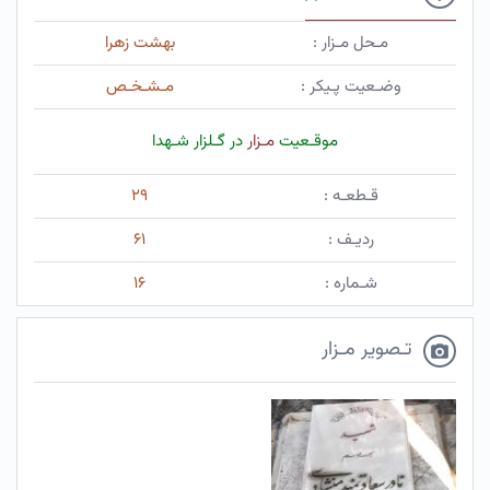
مـحل مـزار :
بهشت زهرا
وضـعیت پـیکر :
مـشـخـص
موقـعیت
مـزار
در گـلزار شـهدا
قـطعـه :
۲۹
ردیـف :
۶۱
شـماره :
۱۶
تـصویر مـزار