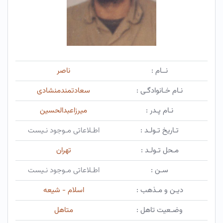
نــام :
ناصر
نـام خـانوادگـی :
سعادتمندمنشادی
نـام پـدر :
میرزاعبدالحسین
تـاریخ تـولـد :
اطـلاعاتی مـوجود نـیست
مـحل تـولـد :
تهران
سـن :
اطـلاعاتی مـوجود نـیست
دیـن و مـذهب :
اسلام - شیعه
وضـعیت تاهل :
متاهل