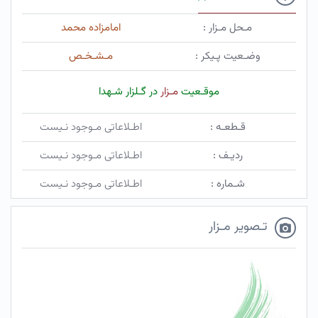
مـحل مـزار :
امامزاده محمد
وضـعیت پـیکر :
مـشـخـص
موقـعیت
مـزار
در گـلزار شـهدا
قـطعـه :
اطـلاعاتی مـوجود نـیست
ردیـف :
اطـلاعاتی مـوجود نـیست
شـماره :
اطـلاعاتی مـوجود نـیست
تـصویر مـزار