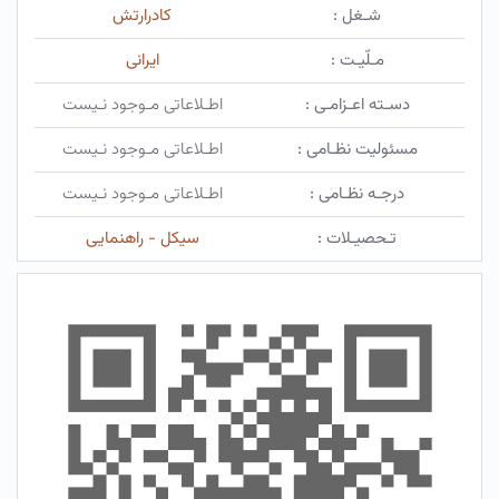
شـغل :
کادرارتش
مـلّیـت :
ایرانی
دسـته اعـزامـی :
اطـلاعاتی مـوجود نـیست
مسئولیت نظـامی :
اطـلاعاتی مـوجود نـیست
درجـه نظـامی :
اطـلاعاتی مـوجود نـیست
تـحصیـلات :
سیکل - راهنمایی