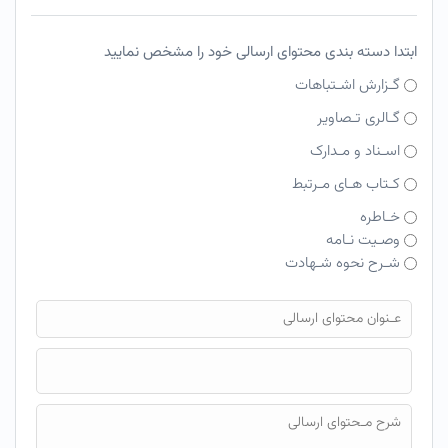
ابتدا دسته بندی محتوای ارسالی خود را مشخص نمایید
گـزارش اشـتباهات
گـالری تـصاویر
اسـناد و مـدارک
کـتاب هـای مـرتبط
خـاطره
وصـیت نـامه
شـرح نحوه شـهادت
فایل محتوای ارسالی