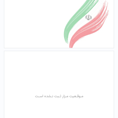
مـوقـعیت مـزار ثـبت نـشده اسـت