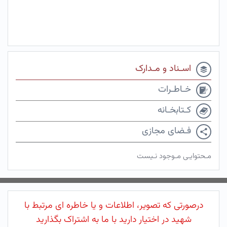
اسـناد و مـدارک
خـاطـرات
کـتابخـانه
فـضای مجازی
مـحتوایـی مـوجود نـیست
درصورتی که تصویر، اطلاعات و یا خاطره ای مرتبط با
شهید در اختیار دارید با ما به اشتراک بگذارید