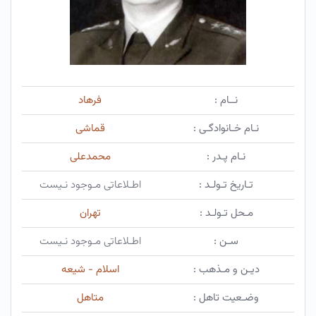
نــام :
فرهاد
نـام خـانوادگـی :
قماشی
نـام پـدر :
محمدعلی
تـاریخ تـولـد :
اطـلاعاتی مـوجود نـیست
مـحل تـولـد :
تهران
سـن :
اطـلاعاتی مـوجود نـیست
دیـن و مـذهب :
اسلام - شیعه
وضـعیت تاهل :
متاهل