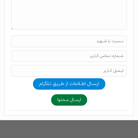
ارسـال اطـلاعات از طـریق تـلگرام
ارسـال مـحتوا