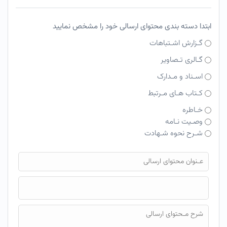
ابتدا دسته بندی محتوای ارسالی خود را مشخص نمایید
گـزارش اشـتباهات
گـالری تـصاویر
اسـناد و مـدارک
کـتاب هـای مـرتبط
خـاطره
وصـیت نـامه
شـرح نحوه شـهادت
فایل محتوای ارسالی