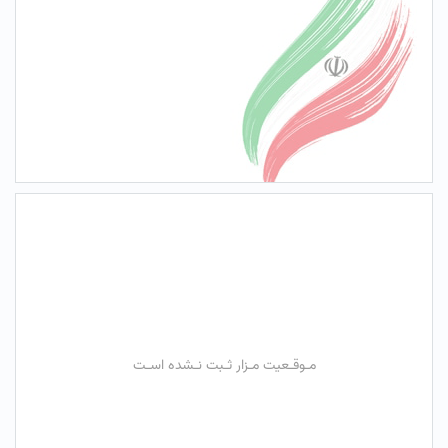
مـوقـعیت مـزار ثـبت نـشده اسـت