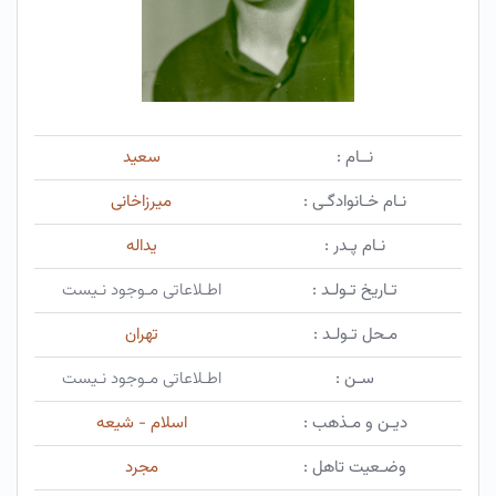
نــام :
سعید
نـام خـانوادگـی :
میرزاخانی
نـام پـدر :
یداله
تـاریخ تـولـد :
اطـلاعاتی مـوجود نـیست
مـحل تـولـد :
تهران
سـن :
اطـلاعاتی مـوجود نـیست
دیـن و مـذهب :
اسلام - شیعه
وضـعیت تاهل :
مجرد