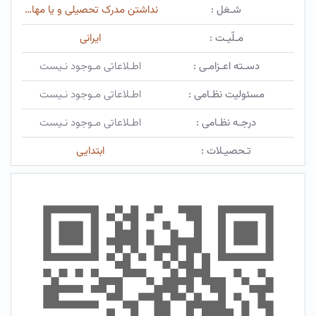
شـغل :
نداشتن مدرک تحصیلی و یا مهارت فنی
مـلّیـت :
ایرانی
دسـته اعـزامـی :
اطـلاعاتی مـوجود نـیست
مسئولیت نظـامی :
اطـلاعاتی مـوجود نـیست
درجـه نظـامی :
اطـلاعاتی مـوجود نـیست
تـحصیـلات :
ابتدایی