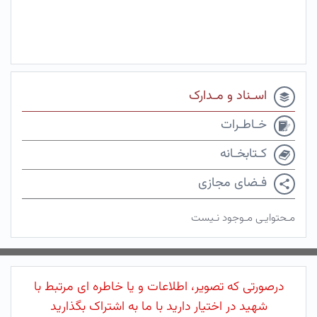
اسـناد و مـدارک
خـاطـرات
کـتابخـانه
فـضای مجازی
مـحتوایـی مـوجود نـیست
درصورتی که تصویر، اطلاعات و یا خاطره ای مرتبط با
شهید در اختیار دارید با ما به اشتراک بگذارید