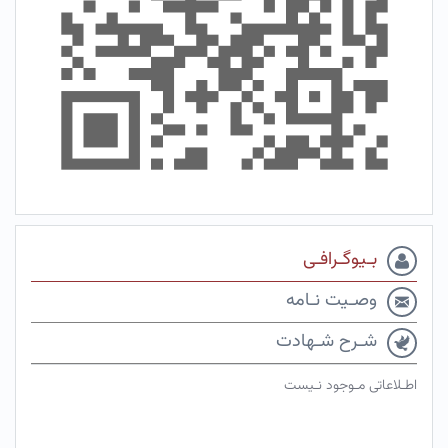
بـیوگـرافـی
وصـیت نـامه
شـرح شـهادت
اطـلاعاتی مـوجود نـیست