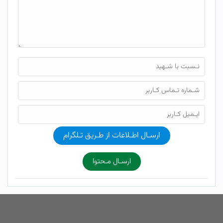
ارسـال اطـلاعات از طـریق تـلگرام
ارسـال مـحتوا