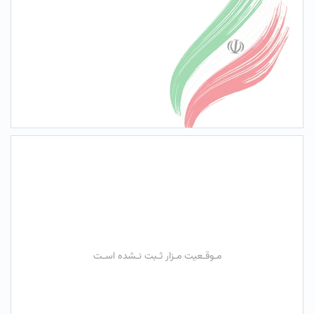
مـوقـعیت مـزار ثـبت نـشده اسـت