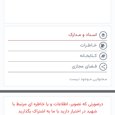
اسـناد و مـدارک
خـاطـرات
کـتابخـانه
فـضای مجازی
مـحتوایـی مـوجود نـیست
درصورتی که تصویر، اطلاعات و یا خاطره ای مرتبط با
شهید در اختیار دارید با ما به اشتراک بگذارید