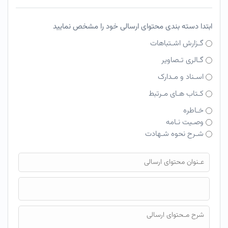
ابتدا دسته بندی محتوای ارسالی خود را مشخص نمایید
گـزارش اشـتباهات
گـالری تـصاویر
اسـناد و مـدارک
کـتاب هـای مـرتبط
خـاطره
وصـیت نـامه
شـرح نحوه شـهادت
فایل محتوای ارسالی