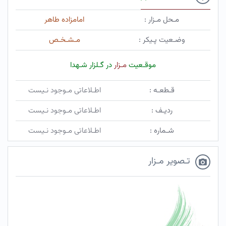
مـحل مـزار :
امامزاده طاهر
وضـعیت پـیکر :
مـشـخـص
موقـعیت
مـزار
در گـلزار شـهدا
قـطعـه :
اطـلاعاتی مـوجود نـیست
ردیـف :
اطـلاعاتی مـوجود نـیست
شـماره :
اطـلاعاتی مـوجود نـیست
تـصویر مـزار