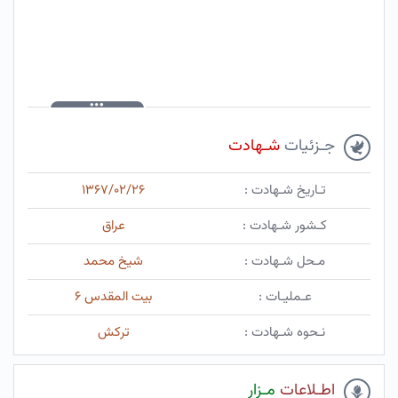
جـزئیات
شـهادت
تـاریخ شـهادت :
۱۳۶۷/۰۲/۲۶
کـشور شـهادت :
عراق
مـحل شـهادت :
شیخ محمد
عـملیـات :
بیت المقدس ۶
نـحوه شـهادت :
ترکش
اطـلاعات
مـزار