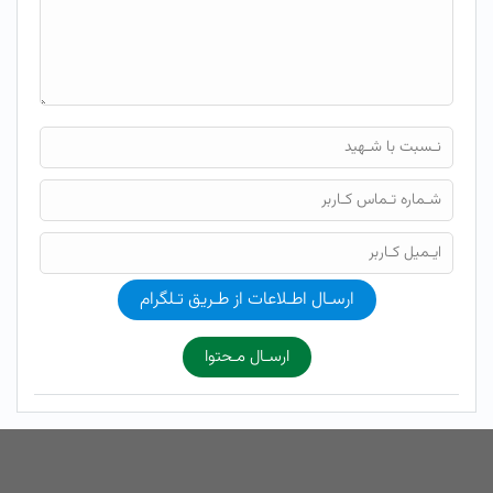
ارسـال اطـلاعات از طـریق تـلگرام
ارسـال مـحتوا