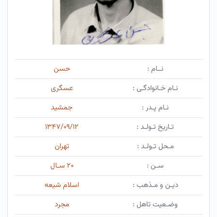
نــام :
حسن
نـام خـانوادگـی :
عسگری
نـام پـدر :
جمشید
تـاریخ تـولـد :
۱۳۴۷/۰۹/۱۲
مـحل تـولـد :
تهران
سـن :
۲۰ سـال
دیـن و مـذهب :
اسلام شیعه
وضـعیت تاهل :
مجرد