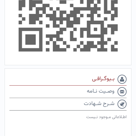
بـیوگـرافـی
وصـیت نـامه
شـرح شـهادت
اطـلاعاتی مـوجود نـیست