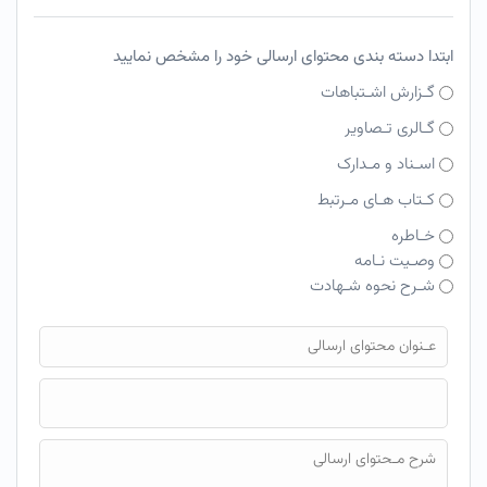
ابتدا دسته بندی محتوای ارسالی خود را مشخص نمایید
گـزارش اشـتباهات
گـالری تـصاویر
اسـناد و مـدارک
کـتاب هـای مـرتبط
خـاطره
وصـیت نـامه
شـرح نحوه شـهادت
فایل محتوای ارسالی