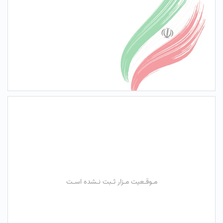
مـوقـعیت مـزار ثـبت نـشده اسـت