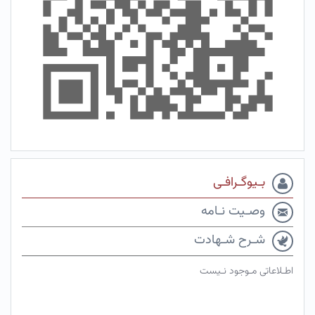
بـیوگـرافـی
وصـیت نـامه
شـرح شـهادت
اطـلاعاتی مـوجود نـیست