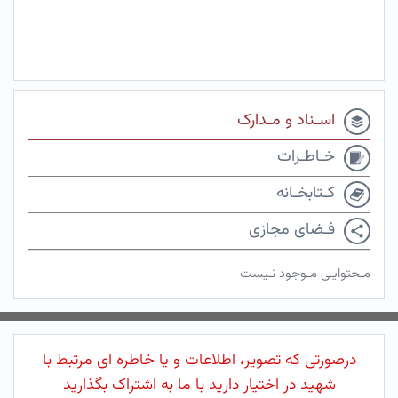
اسـناد و مـدارک
خـاطـرات
کـتابخـانه
فـضای مجازی
مـحتوایـی مـوجود نـیست
درصورتی که تصویر، اطلاعات و یا خاطره ای مرتبط با
شهید در اختیار دارید با ما به اشتراک بگذارید