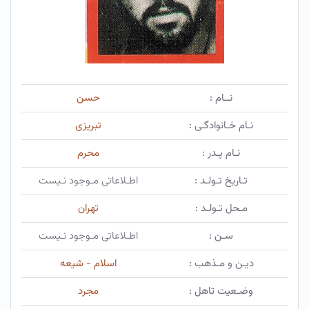
نــام :
حسن
نـام خـانوادگـی :
تبریزی
نـام پـدر :
محرم
تـاریخ تـولـد :
اطـلاعاتی مـوجود نـیست
مـحل تـولـد :
تهران
سـن :
اطـلاعاتی مـوجود نـیست
دیـن و مـذهب :
اسلام - شیعه
وضـعیت تاهل :
مجرد