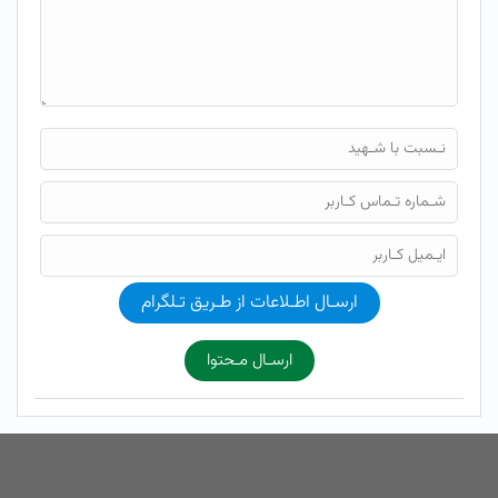
ارسـال اطـلاعات از طـریق تـلگرام
ارسـال مـحتوا