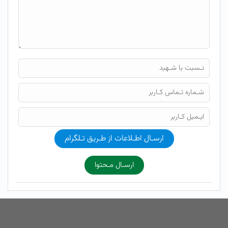
ارسـال اطـلاعات از طـریق تـلگرام
ارسـال مـحتوا