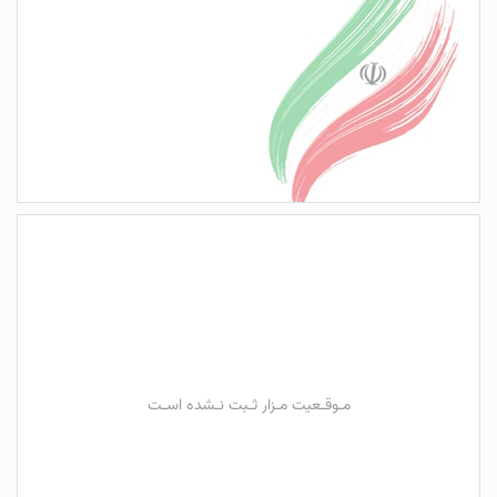
مـوقـعیت مـزار ثـبت نـشده اسـت