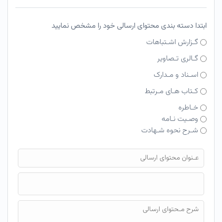
ابتدا دسته بندی محتوای ارسالی خود را مشخص نمایید
گـزارش اشـتباهات
گـالری تـصاویر
اسـناد و مـدارک
کـتاب هـای مـرتبط
خـاطره
وصـیت نـامه
شـرح نحوه شـهادت
فایل محتوای ارسالی