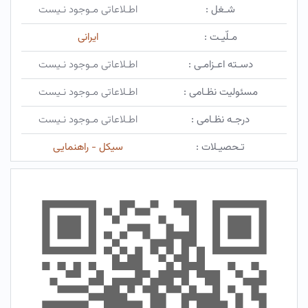
شـغل :
اطـلاعاتی مـوجود نـیست
مـلّیـت :
ایرانی
دسـته اعـزامـی :
اطـلاعاتی مـوجود نـیست
مسئولیت نظـامی :
اطـلاعاتی مـوجود نـیست
درجـه نظـامی :
اطـلاعاتی مـوجود نـیست
تـحصیـلات :
سیکل - راهنمایی