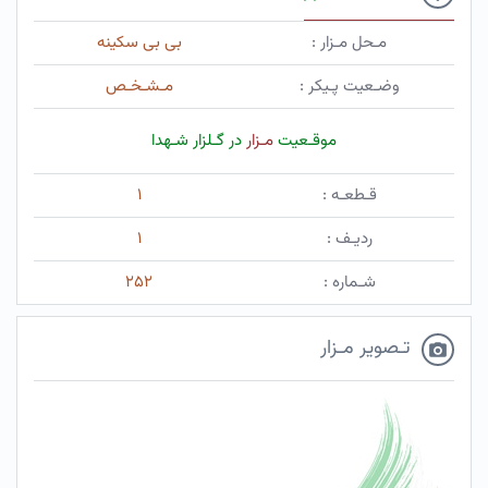
مـحل مـزار :
بی بی سکینه
وضـعیت پـیکر :
مـشـخـص
موقـعیت
مـزار
در گـلزار شـهدا
قـطعـه :
۱
ردیـف :
۱
شـماره :
۲۵۲
تـصویر مـزار