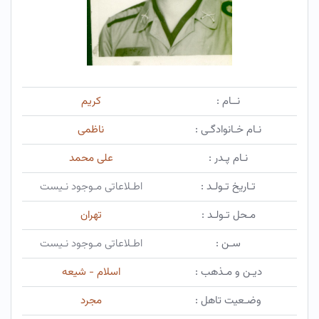
نــام :
کریم
نـام خـانوادگـی :
ناظمی
نـام پـدر :
علی محمد
تـاریخ تـولـد :
اطـلاعاتی مـوجود نـیست
مـحل تـولـد :
تهران
سـن :
اطـلاعاتی مـوجود نـیست
دیـن و مـذهب :
اسلام - شیعه
وضـعیت تاهل :
مجرد