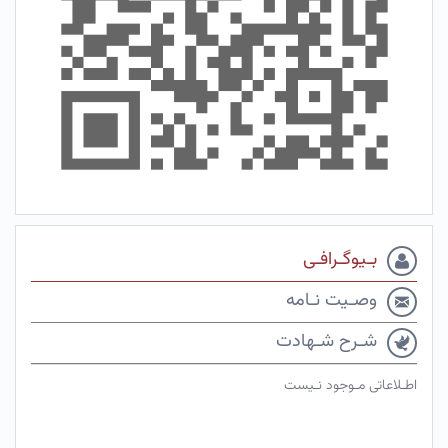
بـیوگـرافـی
وصـیت نـامه
شـرح شـهادت
اطـلاعاتی مـوجود نـیست