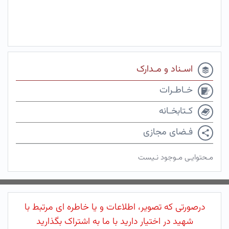
اسـناد و مـدارک
خـاطـرات
کـتابخـانه
فـضای مجازی
مـحتوایـی مـوجود نـیست
درصورتی که تصویر، اطلاعات و یا خاطره ای مرتبط با
شهید در اختیار دارید با ما به اشتراک بگذارید