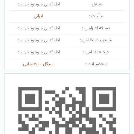
شـغل :
اطـلاعاتی مـوجود نـیست
مـلّیـت :
ایرانی
دسـته اعـزامـی :
اطـلاعاتی مـوجود نـیست
مسئولیت نظـامی :
اطـلاعاتی مـوجود نـیست
درجـه نظـامی :
اطـلاعاتی مـوجود نـیست
تـحصیـلات :
سیکل - راهنمایی