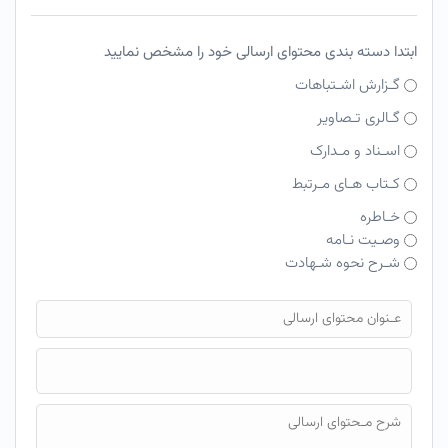
ابتدا دسته بندی محتوای ارسالی خود را مشخص نمایید
گـزارش اشـتباهات
گـالری تـصاویر
اسـناد و مـدارک
کـتاب هـای مـرتبط
خـاطره
وصـیت نـامه
شـرح نحوه شـهادت
فایل محتوای ارسالی