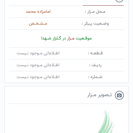
مـحل مـزار :
امامزاده محمد
وضـعیت پـیکر :
مـشـخـص
موقـعیت
مـزار
در گـلزار شـهدا
قـطعـه :
اطـلاعاتی مـوجود نـیست
ردیـف :
اطـلاعاتی مـوجود نـیست
شـماره :
اطـلاعاتی مـوجود نـیست
تـصویر مـزار