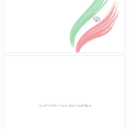
مـوقـعیت مـزار ثـبت نـشده اسـت