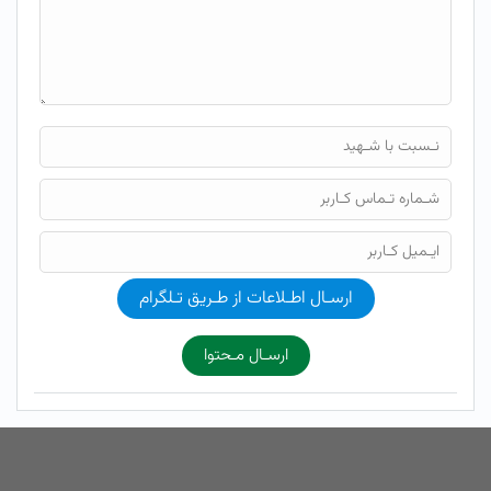
ارسـال اطـلاعات از طـریق تـلگرام
ارسـال مـحتوا