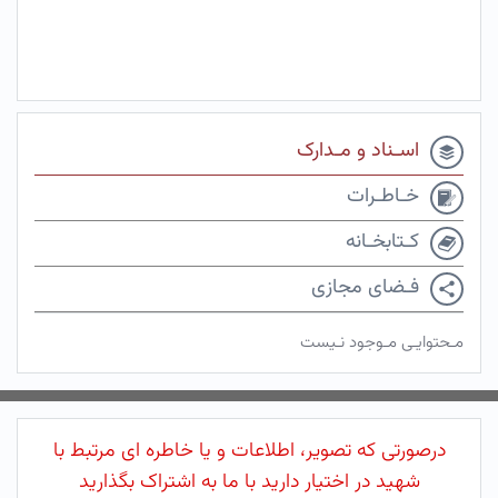
اسـناد و مـدارک
خـاطـرات
کـتابخـانه
فـضای مجازی
مـحتوایـی مـوجود نـیست
درصورتی که تصویر، اطلاعات و یا خاطره ای مرتبط با
شهید در اختیار دارید با ما به اشتراک بگذارید