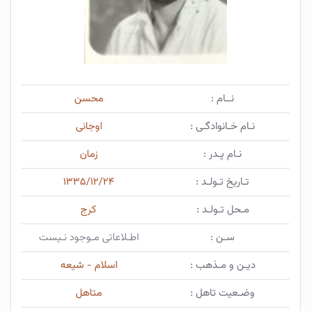
نــام :
محسن
نـام خـانوادگـی :
اوجانی
نـام پـدر :
زمان
تـاریخ تـولـد :
۱۳۳۵/۱۲/۲۴
مـحل تـولـد :
کرج
سـن :
اطـلاعاتی مـوجود نـیست
دیـن و مـذهب :
اسلام - شیعه
وضـعیت تاهل :
متاهل