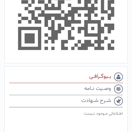
بـیوگـرافـی
وصـیت نـامه
شـرح شـهادت
اطـلاعاتی مـوجود نـیست