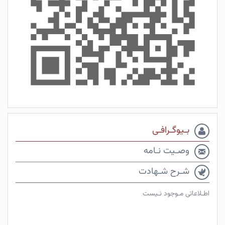
بـیوگـرافـی
وصـیت نـامه
شـرح شـهادت
اطـلاعاتی مـوجود نـیست