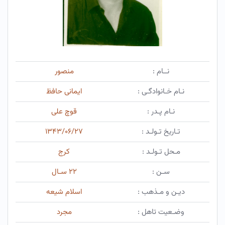
نــام :
منصور
نـام خـانوادگـی :
ایمانی حافظ
نـام پـدر :
قوچ علی
تـاریخ تـولـد :
۱۳۴۳/۰۶/۲۷
مـحل تـولـد :
کرج
سـن :
۲۲ سـال
دیـن و مـذهب :
اسلام شیعه
وضـعیت تاهل :
مجرد