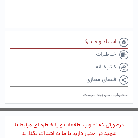
اسـناد و مـدارک
خـاطـرات
کـتابخـانه
فـضای مجازی
مـحتوایـی مـوجود نـیست
درصورتی که تصویر، اطلاعات و یا خاطره ای مرتبط با
شهید در اختیار دارید با ما به اشتراک بگذارید