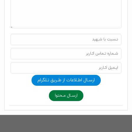
ارسـال اطـلاعات از طـریق تـلگرام
ارسـال مـحتوا