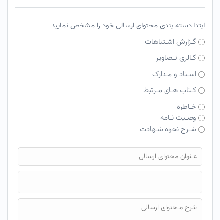
ابتدا دسته بندی محتوای ارسالی خود را مشخص نمایید
گـزارش اشـتباهات
گـالری تـصاویر
اسـناد و مـدارک
کـتاب هـای مـرتبط
خـاطره
وصـیت نـامه
شـرح نحوه شـهادت
فایل محتوای ارسالی