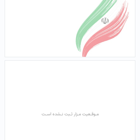
مـوقـعیت مـزار ثـبت نـشده اسـت