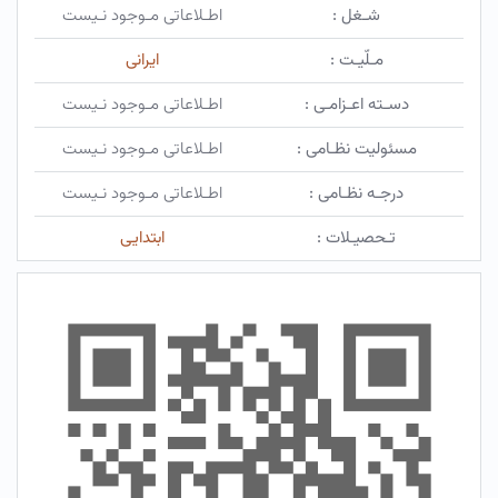
شـغل :
اطـلاعاتی مـوجود نـیست
مـلّیـت :
ایرانی
دسـته اعـزامـی :
اطـلاعاتی مـوجود نـیست
مسئولیت نظـامی :
اطـلاعاتی مـوجود نـیست
درجـه نظـامی :
اطـلاعاتی مـوجود نـیست
تـحصیـلات :
ابتدایی