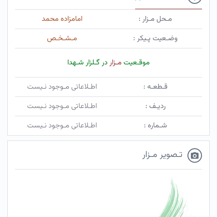
مـحل مـزار :
امامزاده محمد
وضـعیت پـیکر :
مـشـخـص
موقـعیت
مـزار
در گـلزار شـهدا
قـطعـه :
اطـلاعاتی مـوجود نـیست
ردیـف :
اطـلاعاتی مـوجود نـیست
شـماره :
اطـلاعاتی مـوجود نـیست
تـصویر مـزار