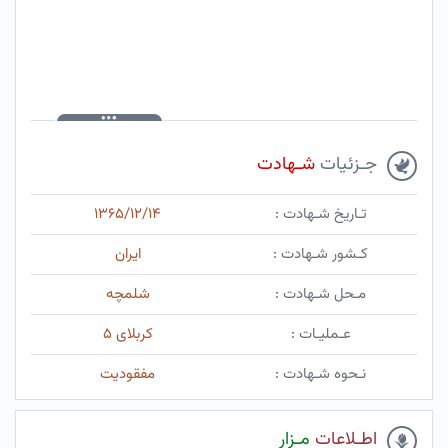
جـزئیات
شـهادت
تـاریخ شـهادت :
۱۳۶۵/۱۲/۱۴
کـشور شـهادت :
ایران
مـحل شـهادت :
شلمچه
عـملیـات :
کربلای ۵
نـحوه شـهادت :
مفقودیت
اطـلاعات
مـزار