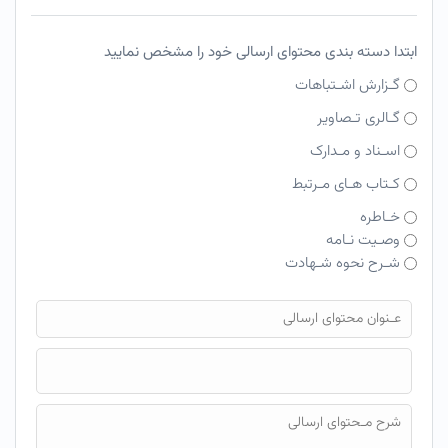
ابتدا دسته بندی محتوای ارسالی خود را مشخص نمایید
گـزارش اشـتباهات
گـالری تـصاویر
اسـناد و مـدارک
کـتاب هـای مـرتبط
خـاطره
وصـیت نـامه
شـرح نحوه شـهادت
فایل محتوای ارسالی