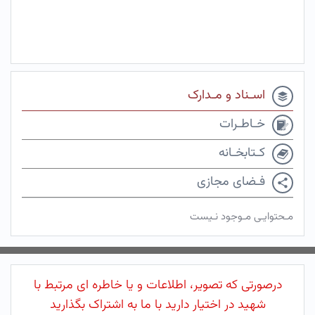
اسـناد و مـدارک
خـاطـرات
کـتابخـانه
فـضای مجازی
مـحتوایـی مـوجود نـیست
درصورتی که تصویر، اطلاعات و یا خاطره ای مرتبط با
شهید در اختیار دارید با ما به اشتراک بگذارید