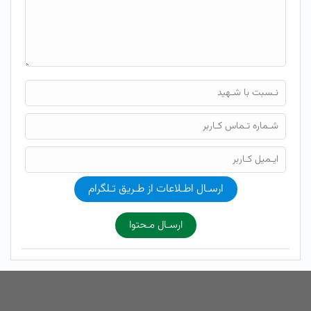
ارسـال اطـلاعات از طـریق تـلگرام
ارسـال مـحتوا