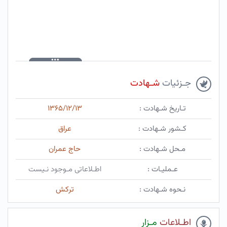
جـزئیات
شـهادت
تـاریخ شـهادت :
۱۳۶۵/۱۲/۱۳
کـشور شـهادت :
عراق
مـحل شـهادت :
حاج عمران
عـملیـات :
اطـلاعاتی مـوجود نـیست
نـحوه شـهادت :
ترکش
اطـلاعات
مـزار