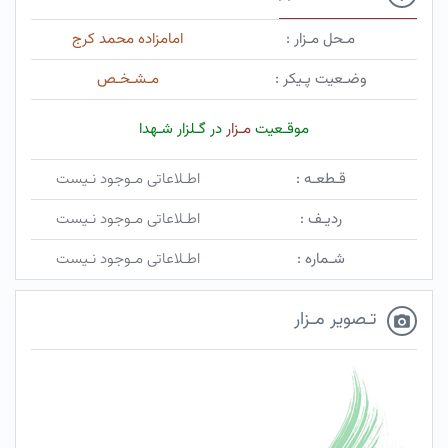
مـحل مـزار :
امامزاده محمد کرج
وضـعیت پـیکر :
مـشـخـص
موقـعیت
مـزار
در گـلزار شـهدا
قـطعـه :
اطـلاعاتی مـوجود نـیست
ردیـف :
اطـلاعاتی مـوجود نـیست
شـماره :
اطـلاعاتی مـوجود نـیست
تـصویر مـزار