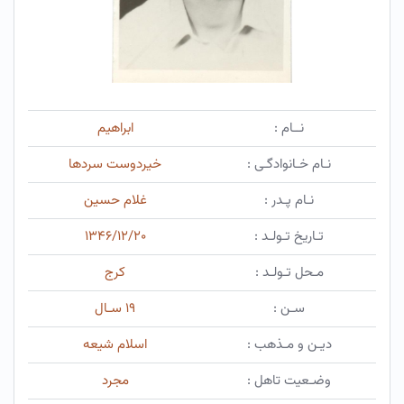
نــام :
ابراهیم
نـام خـانوادگـی :
خیردوست سردها
نـام پـدر :
غلام حسین
تـاریخ تـولـد :
۱۳۴۶/۱۲/۲۰
مـحل تـولـد :
کرج
سـن :
۱۹ سـال
دیـن و مـذهب :
اسلام شیعه
وضـعیت تاهل :
مجرد