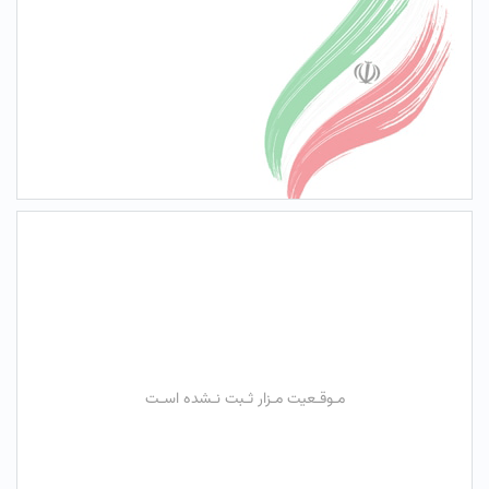
مـوقـعیت مـزار ثـبت نـشده اسـت