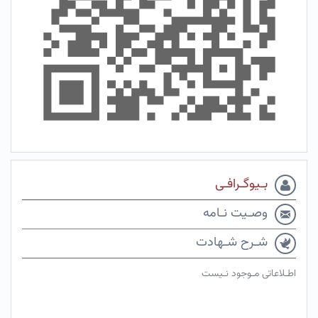
بـیوگـرافـی
وصـیت نـامه
شـرح شـهادت
اطـلاعاتی مـوجود نـیست