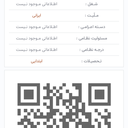
شـغل :
اطـلاعاتی مـوجود نـیست
مـلّیـت :
ایرانی
دسـته اعـزامـی :
اطـلاعاتی مـوجود نـیست
مسئولیت نظـامی :
اطـلاعاتی مـوجود نـیست
درجـه نظـامی :
اطـلاعاتی مـوجود نـیست
تـحصیـلات :
ابتدایی