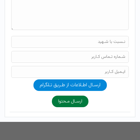
ارسـال اطـلاعات از طـریق تـلگرام
ارسـال مـحتوا