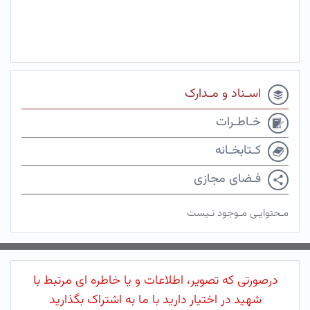
اسـناد و مـدارک
خـاطـرات
کـتابخـانه
فـضای مجازی
مـحتوایـی مـوجود نـیست
درصورتی که تصویر، اطلاعات و یا خاطره ای مرتبط با
شهید در اختیار دارید با ما به اشتراک بگذارید