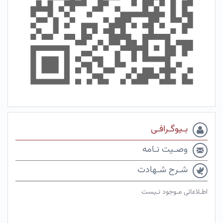
بـیوگـرافـی
وصـیت نـامه
شـرح شـهادت
اطـلاعاتی مـوجود نـیست