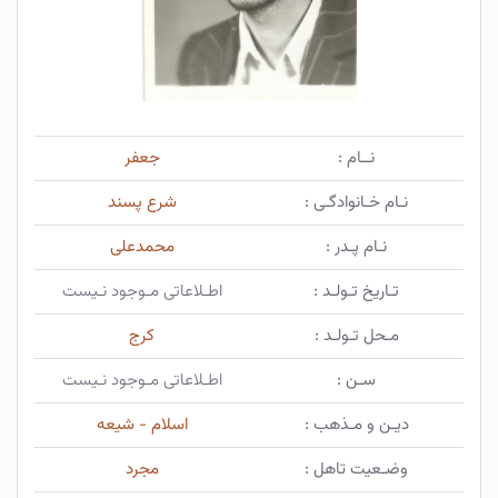
نــام :
جعفر
نـام خـانوادگـی :
شرع پسند
نـام پـدر :
محمدعلی
تـاریخ تـولـد :
اطـلاعاتی مـوجود نـیست
مـحل تـولـد :
کرج
سـن :
اطـلاعاتی مـوجود نـیست
دیـن و مـذهب :
اسلام - شیعه
وضـعیت تاهل :
مجرد