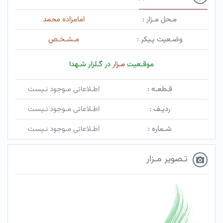
مـحل مـزار :
امامزاده محمد
وضـعیت پـیکر :
مـشـخـص
موقـعیت
مـزار
در گـلزار شـهدا
قـطعـه :
اطـلاعاتی مـوجود نـیست
ردیـف :
اطـلاعاتی مـوجود نـیست
شـماره :
اطـلاعاتی مـوجود نـیست
تـصویر مـزار