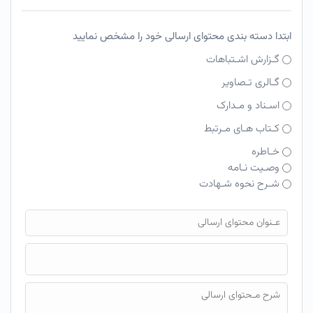
ابتدا دسته بندی محتوای ارسالی خود را مشخص نمایید
گـزارش اشـتباهات
گـالری تـصاویر
اسـناد و مـدارک
کـتاب هـای مـرتبط
خـاطره
وصـیت نـامه
شـرح نحوه شـهادت
فایل محتوای ارسالی