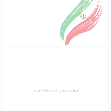
مـوقـعیت مـزار ثـبت نـشده اسـت