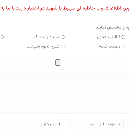
، اطلاعات و یا خاطره ای مرتبط با شهید در اختیار دارید با ما به
ود را مشخص نمایید
گـالری تـصاویر
اسـناد و مـدارک
وصـیت نـامه
شـرح نحوه شـهادت
فایل محتوای ارسالی