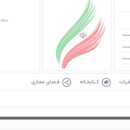
مـوقـ
ـیست
ـیست
ـیست
ـرات
کـتابخـانه
فـضای مجازی