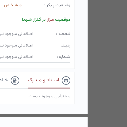
وضـعیت پـیکر :
مـشـخـص
موقـعیت
مـزار
در گـلزار شـهدا
قـطعـه :
اطـلاعاتی مـوجود ن
ردیـف :
اطـلاعاتی مـوجود ن
شـماره :
اطـلاعاتی مـوجود ن
اسـناد و مـدارک
خـاط
مـحتوایـی مـوجود نـیست