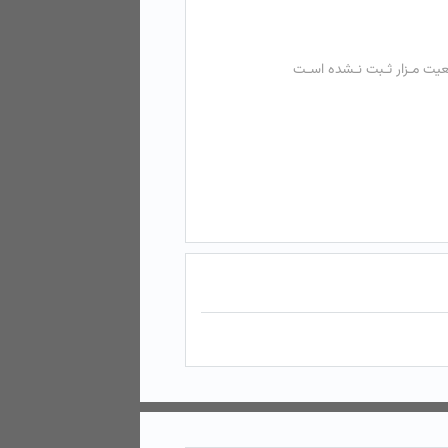
عیت مـزار ثـبت نـشده اسـت