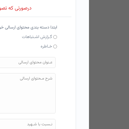
درصورتی که تصویر
ابتدا دسته بندی محتوای ارسالی خ
گـزارش اشـتباهات
خـاطره