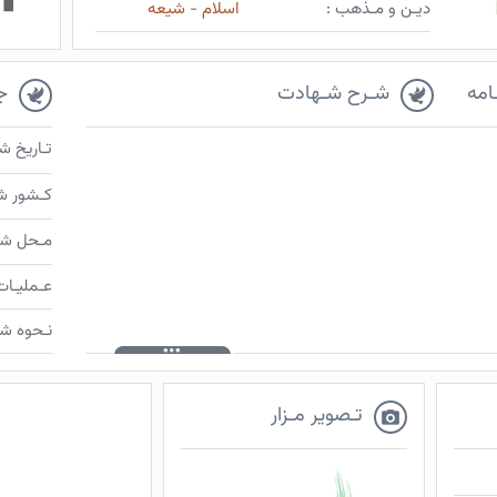
دیـن و مـذهب :
اسلام - شیعه
امه
شـرح شـهادت
ج
تـاریخ ش
کـشور ش
مـحل شـ
عـملیـات
نـحوه شـ
تـصویر مـزار