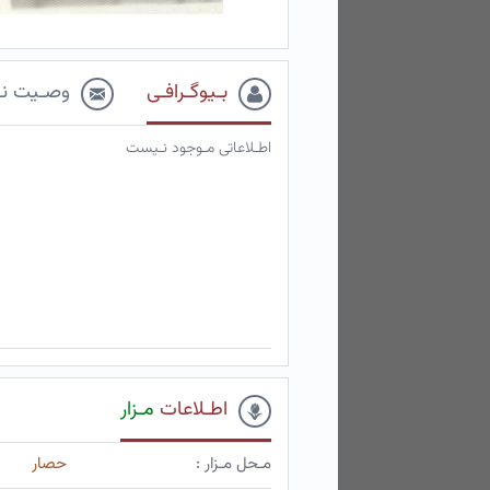
بـیوگـرافـی
وصـیت نـ
اطـلاعاتی مـوجود نـیست
اطـلاعات
مـزار
مـحل مـزار :
حصار