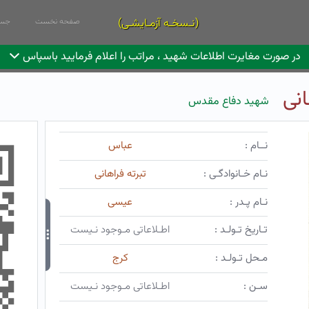
(نـسخـه آزمـایشـی)
صفحه نخست
جست
در صورت مغایرت اطلاعات شهید ، مراتب را اعلام فرمایید باسپاس
نی
شهید دفاع مقدس
نــام :
عباس
نـام خـانوادگـی :
تبرته فراهانی
نـام پـدر :
عیسی
تـاریخ تـولـد :
اطـلاعاتی مـوجود نـیست
مـحل تـولـد :
کرج
سـن :
اطـلاعاتی مـوجود نـیست