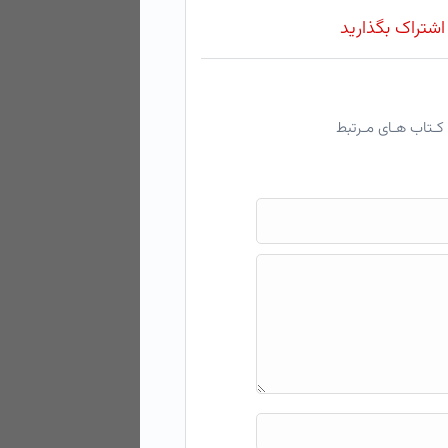
 اشتراک بگذارید
کـتاب هـای مـرتبط