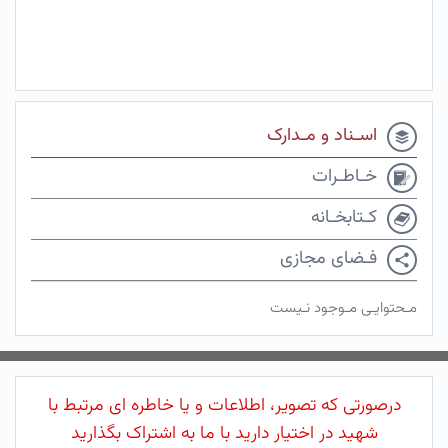
اسـناد و مـدارک
خـاطـرات
کـتابخـانه
فـضای مجازی
مـحتوایـی مـوجود نـیست
درصورتی که تصویر، اطلاعات و یا خاطره ای مرتبط با
شهید در اختیار دارید با ما به اشتراک بگذارید