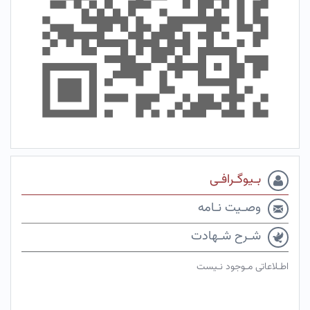
بـیوگـرافـی
وصـیت نـامه
شـرح شـهادت
اطـلاعاتی مـوجود نـیست