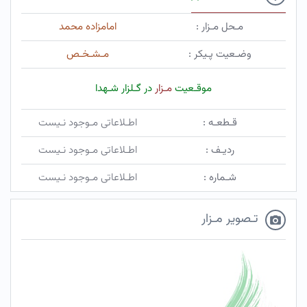
مـحل مـزار :
امامزاده محمد
وضـعیت پـیکر :
مـشـخـص
موقـعیت
مـزار
در گـلزار شـهدا
قـطعـه :
اطـلاعاتی مـوجود نـیست
ردیـف :
اطـلاعاتی مـوجود نـیست
شـماره :
اطـلاعاتی مـوجود نـیست
تـصویر مـزار