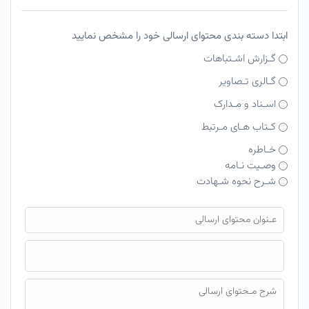
ابتدا دسته بندی محتوای ارسالی خود را مشخص نمایید
گـزارش اشـتباهات
گـالری تـصاویر
اسـناد و مـدارک
کـتاب هـای مـرتبط
خـاطره
وصـیت نـامه
شـرح نحوه شـهادت
فایل محتوای ارسالی