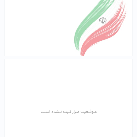
مـوقـعیت مـزار ثـبت نـشده اسـت