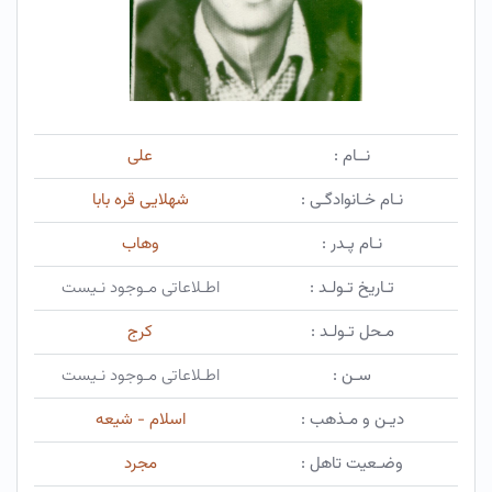
نــام :
علی
نـام خـانوادگـی :
شهلایی قره بابا
نـام پـدر :
وهاب
تـاریخ تـولـد :
اطـلاعاتی مـوجود نـیست
مـحل تـولـد :
کرج
سـن :
اطـلاعاتی مـوجود نـیست
دیـن و مـذهب :
اسلام - شیعه
وضـعیت تاهل :
مجرد