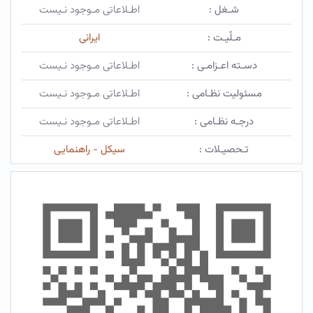
شـغل :
اطـلاعاتی مـوجود نـیست
مـلّیـت :
ایرانی
دسـته اعـزامـی :
اطـلاعاتی مـوجود نـیست
مسئولیت نظـامی :
اطـلاعاتی مـوجود نـیست
درجـه نظـامی :
اطـلاعاتی مـوجود نـیست
تـحصیـلات :
سیکل - راهنمایی