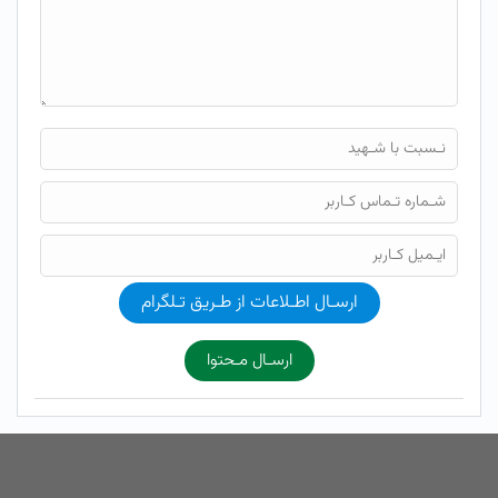
ارسـال اطـلاعات از طـریق تـلگرام
ارسـال مـحتوا