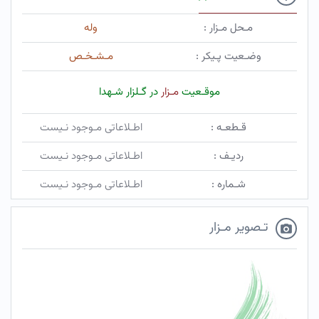
مـحل مـزار :
وله
وضـعیت پـیکر :
مـشـخـص
موقـعیت
مـزار
در گـلزار شـهدا
قـطعـه :
اطـلاعاتی مـوجود نـیست
ردیـف :
اطـلاعاتی مـوجود نـیست
شـماره :
اطـلاعاتی مـوجود نـیست
تـصویر مـزار