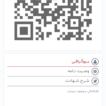
بـیوگـرافـی
وصـیت نـامه
شـرح شـهادت
اطـلاعاتی مـوجود نـیست