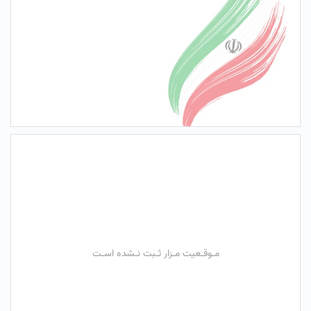
مـوقـعیت مـزار ثـبت نـشده اسـت