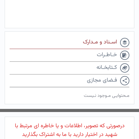
اسـناد و مـدارک
خـاطـرات
کـتابخـانه
فـضای مجازی
مـحتوایـی مـوجود نـیست
درصورتی که تصویر، اطلاعات و یا خاطره ای مرتبط با
شهید در اختیار دارید با ما به اشتراک بگذارید