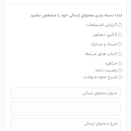
ابتدا دسته بندی محتوای ارسالی خود را مشخص نمایید
گـزارش اشـتباهات
گـالری تـصاویر
اسـناد و مـدارک
کـتاب هـای مـرتبط
خـاطره
وصـیت نـامه
شـرح نحوه شـهادت
فایل محتوای ارسالی