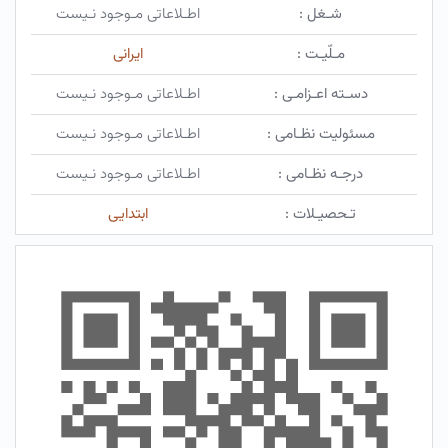
شـغل :
اطـلاعاتی مـوجود نـیست
مـلّیـت :
ایرانی
دسـته اعـزامـی :
اطـلاعاتی مـوجود نـیست
مسئولیت نظـامی :
اطـلاعاتی مـوجود نـیست
درجـه نظـامی :
اطـلاعاتی مـوجود نـیست
تـحصیـلات :
ابتدایی