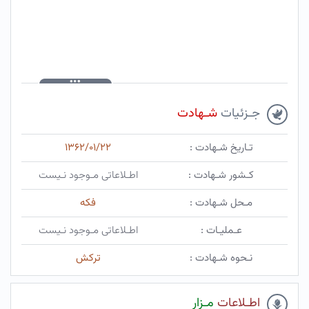
جـزئیات
شـهادت
تـاریخ شـهادت :
۱۳۶۲/۰۱/۲۲
کـشور شـهادت :
اطـلاعاتی مـوجود نـیست
مـحل شـهادت :
فکه
عـملیـات :
اطـلاعاتی مـوجود نـیست
نـحوه شـهادت :
ترکش
اطـلاعات
مـزار