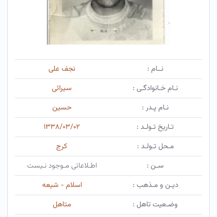
نــام :
نجف علی
نـام خـانوادگـی :
سیرائی
نـام پـدر :
حسین
تـاریخ تـولـد :
۱۳۳۸/۰۳/۰۲
مـحل تـولـد :
کرج
سـن :
اطـلاعاتی مـوجود نـیست
دیـن و مـذهب :
اسلام - شیعه
وضـعیت تاهل :
متاهل