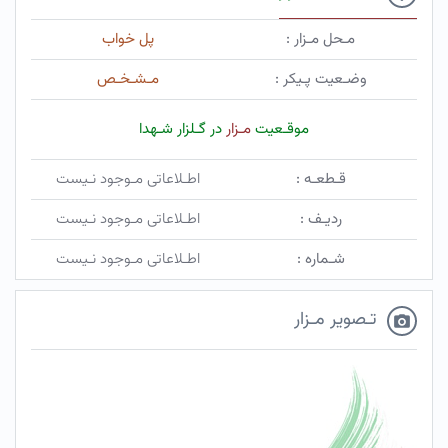
مـحل مـزار :
پل خواب
وضـعیت پـیکر :
مـشـخـص
موقـعیت
مـزار
در گـلزار شـهدا
قـطعـه :
اطـلاعاتی مـوجود نـیست
ردیـف :
اطـلاعاتی مـوجود نـیست
شـماره :
اطـلاعاتی مـوجود نـیست
تـصویر مـزار