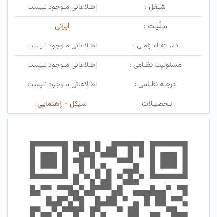
شـغل :
اطـلاعاتی مـوجود نـیست
مـلّیـت :
ایرانی
دسـته اعـزامـی :
اطـلاعاتی مـوجود نـیست
مسئولیت نظـامی :
اطـلاعاتی مـوجود نـیست
درجـه نظـامی :
اطـلاعاتی مـوجود نـیست
تـحصیـلات :
سیکل - راهنمایی