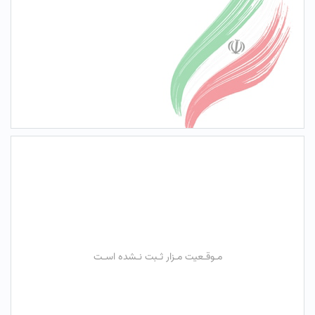
مـوقـعیت مـزار ثـبت نـشده اسـت