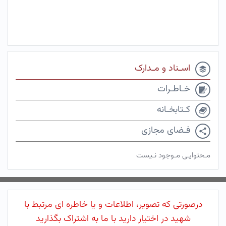
اسـناد و مـدارک
خـاطـرات
کـتابخـانه
فـضای مجازی
مـحتوایـی مـوجود نـیست
درصورتی که تصویر، اطلاعات و یا خاطره ای مرتبط با
شهید در اختیار دارید با ما به اشتراک بگذارید