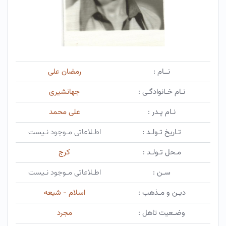
نــام :
رمضان علی
نـام خـانوادگـی :
جهانشیری
نـام پـدر :
علی محمد
تـاریخ تـولـد :
اطـلاعاتی مـوجود نـیست
مـحل تـولـد :
کرج
سـن :
اطـلاعاتی مـوجود نـیست
دیـن و مـذهب :
اسلام - شیعه
وضـعیت تاهل :
مجرد