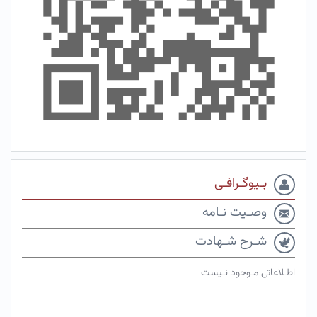
بـیوگـرافـی
وصـیت نـامه
شـرح شـهادت
اطـلاعاتی مـوجود نـیست