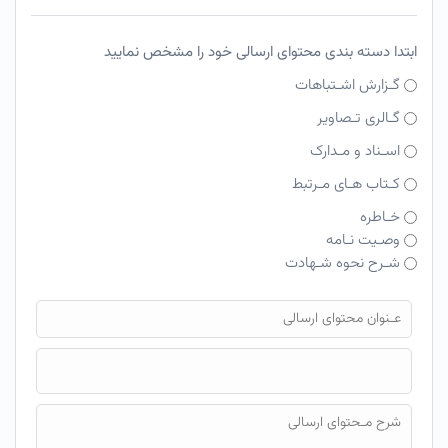
ابتدا دسته بندی محتوای ارسالی خود را مشخص نمایید
گـزارش اشـتباهات
گـالری تـصاویر
اسـناد و مـدارک
کـتاب هـای مـرتبط
خـاطره
وصـیت نـامه
شـرح نحوه شـهادت
فایل محتوای ارسالی