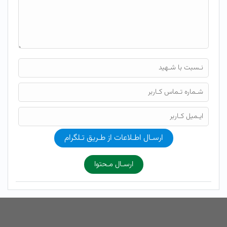
ارسـال اطـلاعات از طـریق تـلگرام
ارسـال مـحتوا