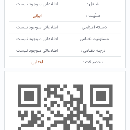
شـغل :
اطـلاعاتی مـوجود نـیست
مـلّیـت :
ایرانی
دسـته اعـزامـی :
اطـلاعاتی مـوجود نـیست
مسئولیت نظـامی :
اطـلاعاتی مـوجود نـیست
درجـه نظـامی :
اطـلاعاتی مـوجود نـیست
تـحصیـلات :
ابتدایی