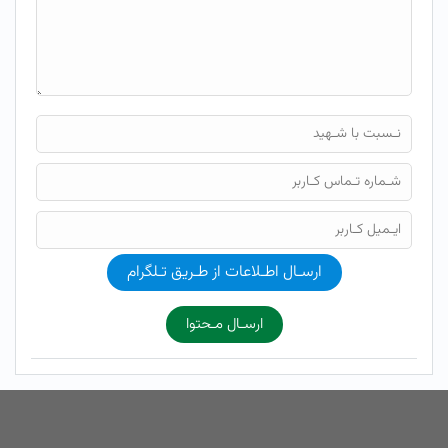
ارسـال اطـلاعات از طـریق تـلگرام
ارسـال مـحتوا