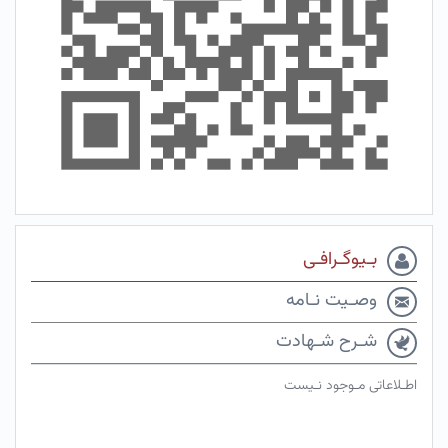
بـیوگـرافـی
وصـیت نـامه
شـرح شـهادت
اطـلاعاتی مـوجود نـیست