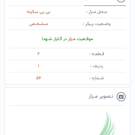
مـحل مـزار :
بی بی سکینه
وضـعیت پـیکر :
مـشـخـص
موقـعیت
مـزار
در گـلزار شـهدا
قـطعـه :
۲
ردیـف :
۱
شـماره :
۵۶
تـصویر مـزار