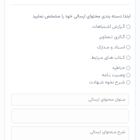
ابتدا دسته بندی محتوای ارسالی خود را مشخص نمایید
گـزارش اشـتباهات
گـالری تـصاویر
اسـناد و مـدارک
کـتاب هـای مـرتبط
خـاطره
وصـیت نـامه
شـرح نحوه شـهادت
فایل محتوای ارسالی