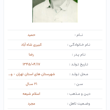
نــام :
حمید
نـام خـانوادگـی :
کبیری شاه آباد
نـام پـدر :
رضا
تـاریخ تـولـد :
۱۳۴۵/۰۴/۱۷
مـحل تـولـد :
شهرستان های استان تهران - ورامین - ورامین
سـن :
۲۱ سـال
دیـن و مـذهب :
اسلام شیعه
وضـعیت تاهل :
مجرد