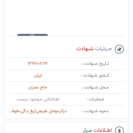
جـزئیات
شـهادت
تـاریخ شـهادت :
۱۳۶۶/۰۲/۱۴
کـشور شـهادت :
ایران
مـحل شـهادت :
حاج عمران
عـملیـات :
اطـلاعاتی مـوجود نـیست
نـحوه شـهادت :
دراثرعوامل طبیعی(یخ زدگی،طوفان)....
اطـلاعات
مـزار