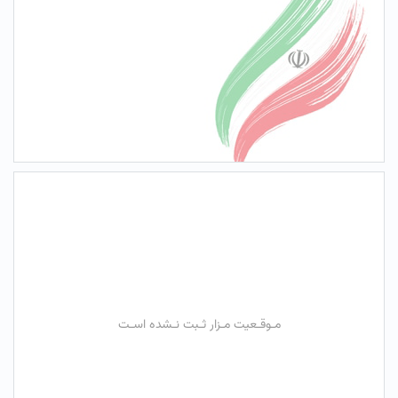
مـوقـعیت مـزار ثـبت نـشده اسـت