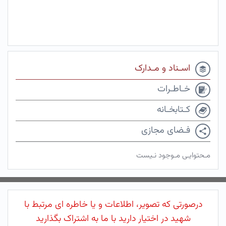
اسـناد و مـدارک
خـاطـرات
کـتابخـانه
فـضای مجازی
مـحتوایـی مـوجود نـیست
درصورتی که تصویر، اطلاعات و یا خاطره ای مرتبط با
شهید در اختیار دارید با ما به اشتراک بگذارید