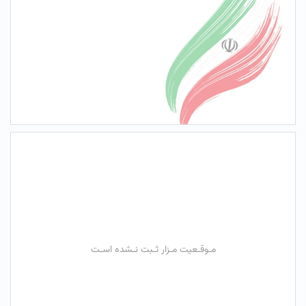
مـوقـعیت مـزار ثـبت نـشده اسـت