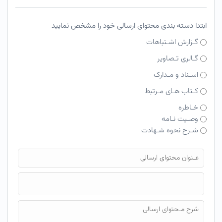
ابتدا دسته بندی محتوای ارسالی خود را مشخص نمایید
گـزارش اشـتباهات
گـالری تـصاویر
اسـناد و مـدارک
کـتاب هـای مـرتبط
خـاطره
وصـیت نـامه
شـرح نحوه شـهادت
فایل محتوای ارسالی