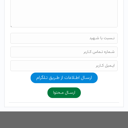
ارسـال اطـلاعات از طـریق تـلگرام
ارسـال مـحتوا