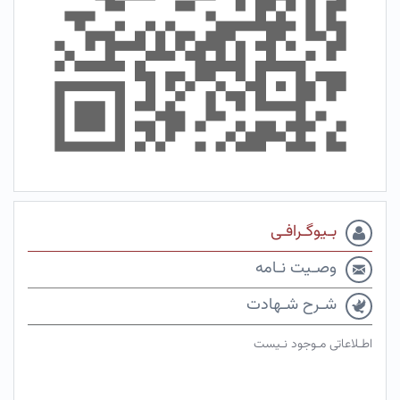
بـیوگـرافـی
وصـیت نـامه
شـرح شـهادت
اطـلاعاتی مـوجود نـیست