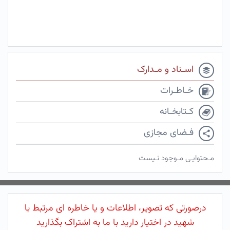
اسـناد و مـدارک
خـاطـرات
کـتابخـانه
فـضای مجازی
مـحتوایـی مـوجود نـیست
درصورتی که تصویر، اطلاعات و یا خاطره ای مرتبط با
شهید در اختیار دارید با ما به اشتراک بگذارید