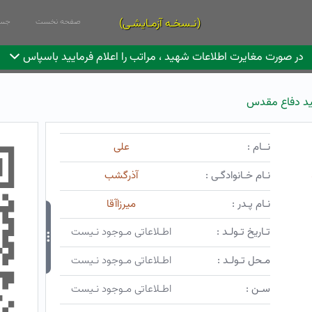
(نـسخـه آزمـایشـی)
صفحه نخست
جست
در صورت مغایرت اطلاعات شهید ، مراتب را اعلام فرمایید باسپاس
د دفاع مقدس
نــام :
علی
نـام خـانوادگـی :
آذرگشب
نـام پـدر :
میرزاآقا
تـاریخ تـولـد :
اطـلاعاتی مـوجود نـیست
مـحل تـولـد :
اطـلاعاتی مـوجود نـیست
سـن :
اطـلاعاتی مـوجود نـیست