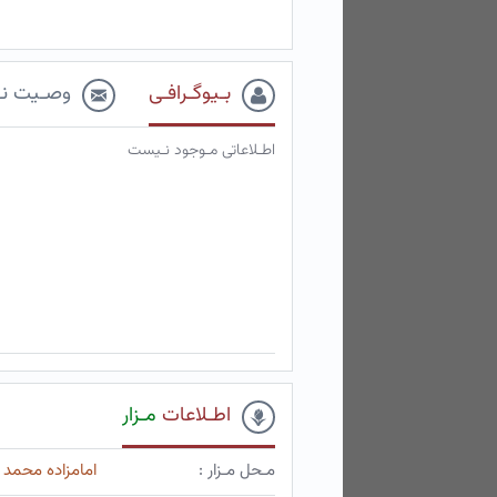
بـیوگـرافـی
وصـیت نـ
اطـلاعاتی مـوجود نـیست
اطـلاعات
مـزار
مـحل مـزار :
امامزاده محمد