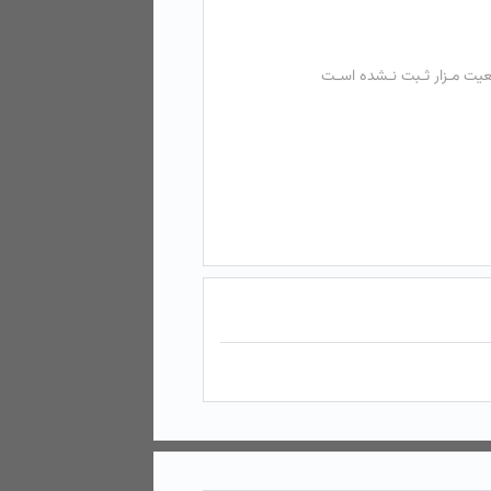
عیت مـزار ثـبت نـشده اسـت