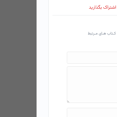
 اشتراک بگذارید
کـتاب هـای مـرتبط