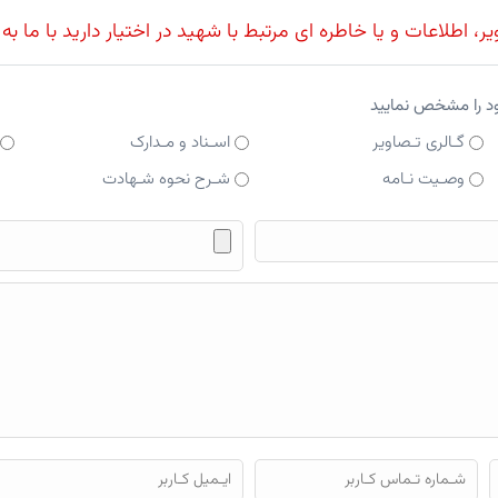
، اطلاعات و یا خاطره ای مرتبط با شهید در اختیار دارید با ما به
ود را مشخص نمایید
گـالری تـصاویر
اسـناد و مـدارک
وصـیت نـامه
شـرح نحوه شـهادت
فایل محتوای ارسالی