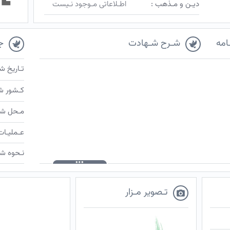
دیـن و مـذهب :
اطـلاعاتی مـوجود نـیست
امه
شـرح شـهادت
ج
تـاریخ ش
کـشور ش
مـحل شـ
عـملیـات
نـحوه شـ
تـصویر مـزار