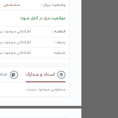
وضـعیت پـیکر :
مـشـخـص
موقـعیت
مـزار
در گـلزار شـهدا
قـطعـه :
اطـلاعاتی مـوجود ن
ردیـف :
اطـلاعاتی مـوجود ن
شـماره :
اطـلاعاتی مـوجود ن
اسـناد و مـدارک
خـاط
مـحتوایـی مـوجود نـیست