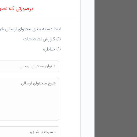
درصورتی که تصویر
ابتدا دسته بندی محتوای ارسالی خ
گـزارش اشـتباهات
خـاطره