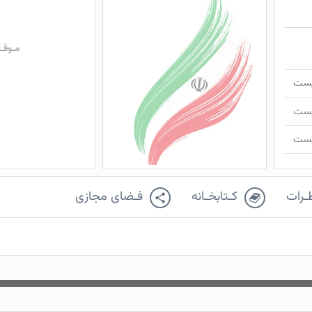
مـوقـ
ـیست
ـیست
ـیست
ـرات
کـتابخـانه
فـضای مجازی