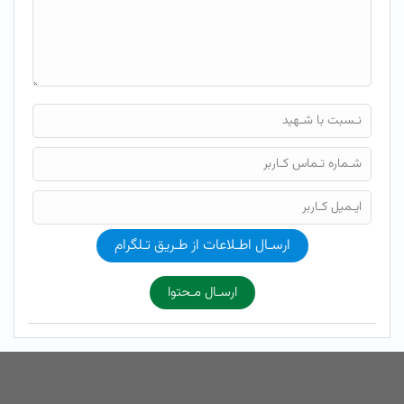
ارسـال اطـلاعات از طـریق تـلگرام
ارسـال مـحتوا