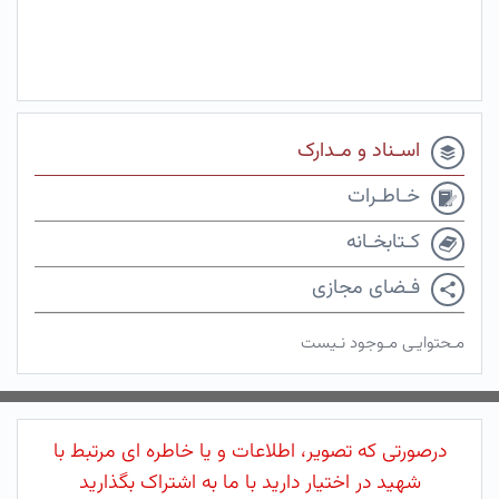
اسـناد و مـدارک
خـاطـرات
کـتابخـانه
فـضای مجازی
مـحتوایـی مـوجود نـیست
درصورتی که تصویر، اطلاعات و یا خاطره ای مرتبط با
شهید در اختیار دارید با ما به اشتراک بگذارید