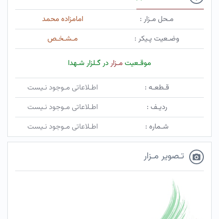
مـحل مـزار :
امامزاده محمد
وضـعیت پـیکر :
مـشـخـص
موقـعیت
مـزار
در گـلزار شـهدا
قـطعـه :
اطـلاعاتی مـوجود نـیست
ردیـف :
اطـلاعاتی مـوجود نـیست
شـماره :
اطـلاعاتی مـوجود نـیست
تـصویر مـزار