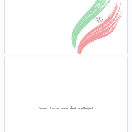
مـوقـعیت مـزار ثـبت نـشده اسـت