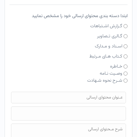
ابتدا دسته بندی محتوای ارسالی خود را مشخص نمایید
گـزارش اشـتباهات
گـالری تـصاویر
اسـناد و مـدارک
کـتاب هـای مـرتبط
خـاطره
وصـیت نـامه
شـرح نحوه شـهادت
فایل محتوای ارسالی