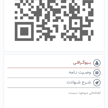
بـیوگـرافـی
وصـیت نـامه
شـرح شـهادت
اطـلاعاتی مـوجود نـیست