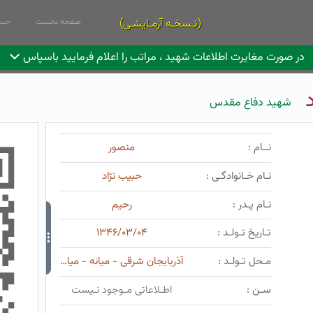
(نـسخـه آزمـایشـی)
صفحه نخست
جست
در صورت مغایرت اطلاعات شهید ، مراتب را اعلام فرمایید باسپاس
شهید دفاع مقدس
نــام :
منصور
نـام خـانوادگـی :
حبیب نژاد
نـام پـدر :
رحیم
تـاریخ تـولـد :
۱۳۴۶/۰۳/۰۴
مـحل تـولـد :
آذربایجان شرقی - میانه - میانه
سـن :
اطـلاعاتی مـوجود نـیست