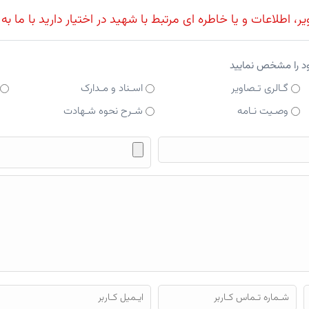
، اطلاعات و یا خاطره ای مرتبط با شهید در اختیار دارید با ما به
ود را مشخص نمایید
گـالری تـصاویر
اسـناد و مـدارک
وصـیت نـامه
شـرح نحوه شـهادت
فایل محتوای ارسالی