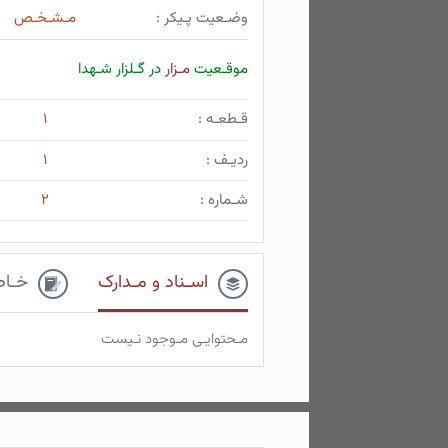
وضـعیت پـیکر :
مـشـخـص
موقـعیت
مـزار
در گـلزار شـهدا
قـطعـه :
۱
ردیـف :
۱
شـماره :
۲
اسـناد و مـدارک
خـاط
مـحتوایـی مـوجود نـیست