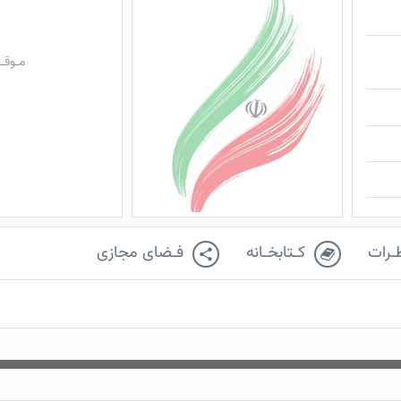
مـوقـ
ـرات
کـتابخـانه
فـضای مجازی