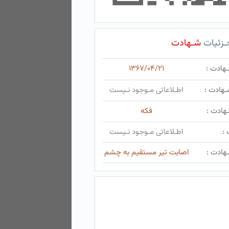
ـزئیات
شـهادت
ـهادت :
۱۳۶۷/۰۴/۲۱
ـهادت :
اطـلاعاتی مـوجود نـیست
هادت :
فکه
 :
اطـلاعاتی مـوجود نـیست
هادت :
اصابت تیر مستقیم به چشم