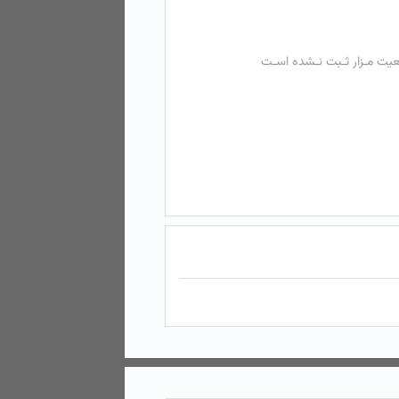
عیت مـزار ثـبت نـشده اسـت