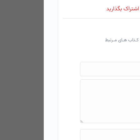
 اشتراک بگذارید
کـتاب هـای مـرتبط