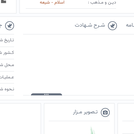
دیـن و مـذهب :
اسلام - شیعه
امه
شـرح شـهادت
ج
تـاریخ ش
کـشور ش
مـحل شـ
عـملیـات
نـحوه شـ
تـصویر مـزار