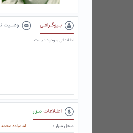
بـیوگـرافـی
وصـیت نـ
اطـلاعاتی مـوجود نـیست
اطـلاعات
مـزار
مـحل مـزار :
امامزاده محمد