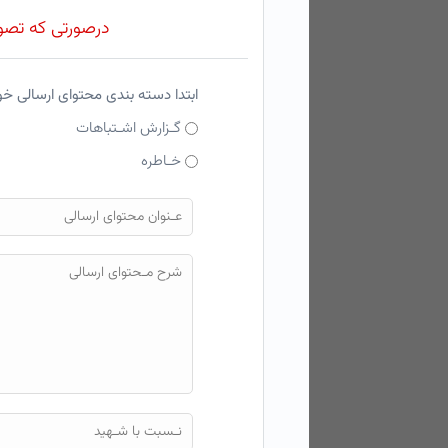
درصورتی که تصویر
ابتدا دسته بندی محتوای ارسالی خ
گـزارش اشـتباهات
خـاطره