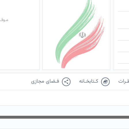
مـوقـ
ـرات
کـتابخـانه
فـضای مجازی