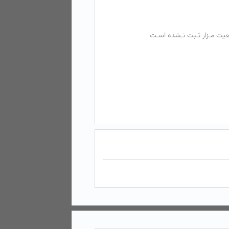
عیت مـزار ثـبت نـشده اسـت