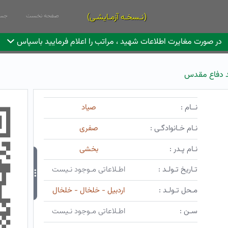
(نـسخـه آزمـایشـی)
صفحه نخست
جست
در صورت مغایرت اطلاعات شهید ، مراتب را اعلام فرمایید باسپاس
 دفاع مقدس
نــام :
صیاد
نـام خـانوادگـی :
صفری
نـام پـدر :
بخشی
تـاریخ تـولـد :
اطـلاعاتی مـوجود نـیست
مـحل تـولـد :
اردبیل - خلخال - خلخال
سـن :
اطـلاعاتی مـوجود نـیست