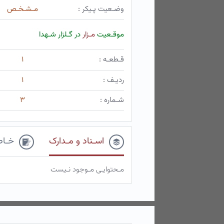
وضـعیت پـیکر :
مـشـخـص
موقـعیت
مـزار
در گـلزار شـهدا
قـطعـه :
۱
ردیـف :
۱
شـماره :
۳
اسـناد و مـدارک
خـاط
مـحتوایـی مـوجود نـیست