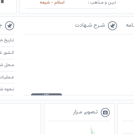
دیـن و مـذهب :
اسلام - شیعه
امه
شـرح شـهادت
ج
تـاریخ ش
کـشور ش
مـحل شـ
عـملیـات
نـحوه شـ
تـصویر مـزار