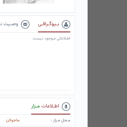
بـیوگـرافـی
وصـیت نـ
اطـلاعاتی مـوجود نـیست
اطـلاعات
مـزار
مـحل مـزار :
ماجولان