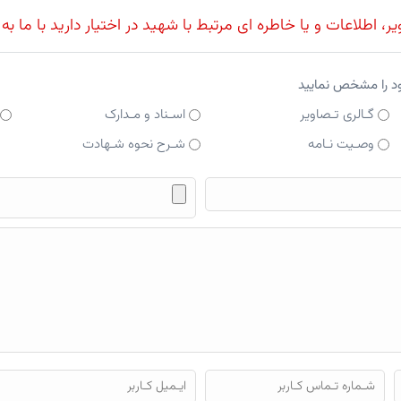
، اطلاعات و یا خاطره ای مرتبط با شهید در اختیار دارید با ما به
ود را مشخص نمایید
گـالری تـصاویر
اسـناد و مـدارک
وصـیت نـامه
شـرح نحوه شـهادت
فایل محتوای ارسالی