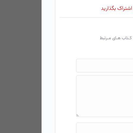
 اشتراک بگذارید
کـتاب هـای مـرتبط