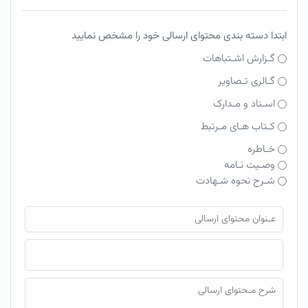
ابتدا دسته بندی محتوای ارسالی خود را مشخص نمایید
گـزارش اشـتباهات
گـالری تـصاویر
اسـناد و مـدارک
کـتاب هـای مـرتبط
خـاطره
وصـیت نـامه
شـرح نحوه شـهادت
فایل محتوای ارسالی