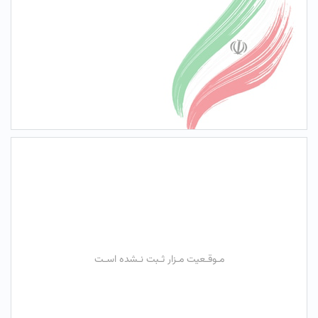
مـوقـعیت مـزار ثـبت نـشده اسـت