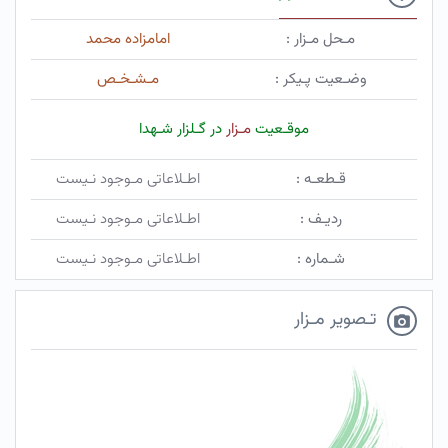
مـحل مـزار :
امامزاده محمد
وضـعیت پـیکر :
مـشـخـص
موقـعیت
مـزار
در گـلزار شـهدا
قـطعـه :
اطـلاعاتی مـوجود نـیست
ردیـف :
اطـلاعاتی مـوجود نـیست
شـماره :
اطـلاعاتی مـوجود نـیست
تـصویر مـزار