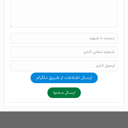
ارسـال اطـلاعات از طـریق تـلگرام
ارسـال مـحتوا