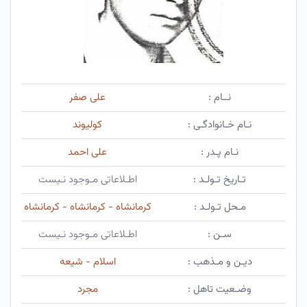
نــام :
علی صفر
نـام خـانوادگـی :
کولیوند
نـام پـدر :
علی احمد
تـاریخ تـولـد :
اطـلاعاتی مـوجود نـیست
مـحل تـولـد :
کرمانشاه - کرمانشاه - کرمانشاه
سـن :
اطـلاعاتی مـوجود نـیست
دیـن و مـذهب :
اسلام - شیعه
وضـعیت تاهل :
مجرد