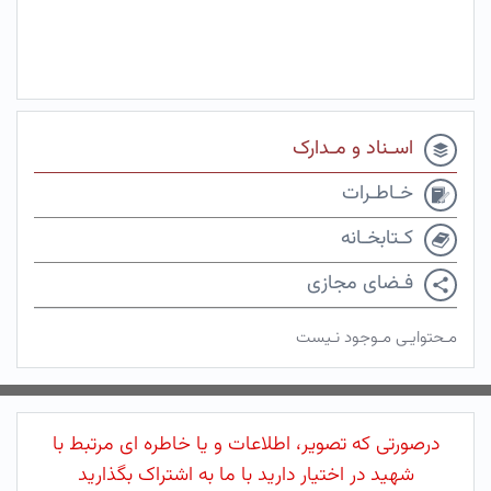
اسـناد و مـدارک
خـاطـرات
کـتابخـانه
فـضای مجازی
مـحتوایـی مـوجود نـیست
درصورتی که تصویر، اطلاعات و یا خاطره ای مرتبط با
شهید در اختیار دارید با ما به اشتراک بگذارید