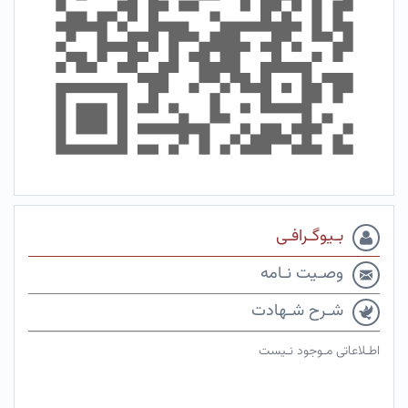
بـیوگـرافـی
وصـیت نـامه
شـرح شـهادت
اطـلاعاتی مـوجود نـیست