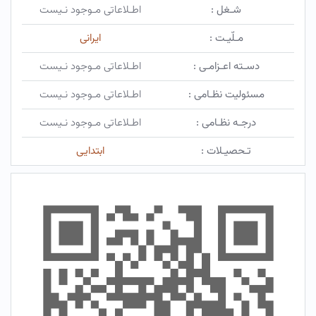
شـغل :
اطـلاعاتی مـوجود نـیست
مـلّیـت :
ایرانی
دسـته اعـزامـی :
اطـلاعاتی مـوجود نـیست
مسئولیت نظـامی :
اطـلاعاتی مـوجود نـیست
درجـه نظـامی :
اطـلاعاتی مـوجود نـیست
تـحصیـلات :
ابتدایی