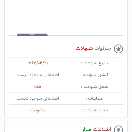
جـزئیات
شـهادت
تـاریخ شـهادت :
۱۳۶۷/۰۴/۲۱
کـشور شـهادت :
اطـلاعاتی مـوجود نـیست
مـحل شـهادت :
فکه
عـملیـات :
اطـلاعاتی مـوجود نـیست
نـحوه شـهادت :
مفقودیت
اطـلاعات
مـزار