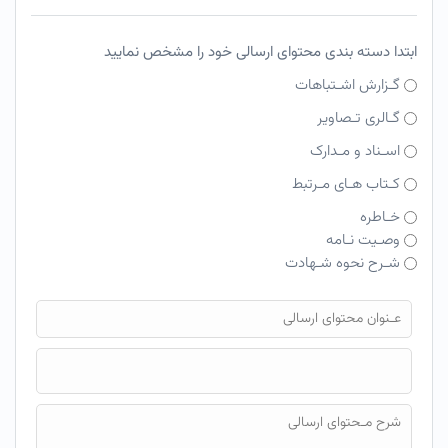
ابتدا دسته بندی محتوای ارسالی خود را مشخص نمایید
گـزارش اشـتباهات
گـالری تـصاویر
اسـناد و مـدارک
کـتاب هـای مـرتبط
خـاطره
وصـیت نـامه
شـرح نحوه شـهادت
فایل محتوای ارسالی