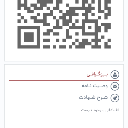
بـیوگـرافـی
وصـیت نـامه
شـرح شـهادت
اطـلاعاتی مـوجود نـیست