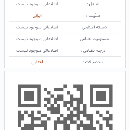
شـغل :
اطـلاعاتی مـوجود نـیست
مـلّیـت :
ایرانی
دسـته اعـزامـی :
اطـلاعاتی مـوجود نـیست
مسئولیت نظـامی :
اطـلاعاتی مـوجود نـیست
درجـه نظـامی :
اطـلاعاتی مـوجود نـیست
تـحصیـلات :
ابتدایی