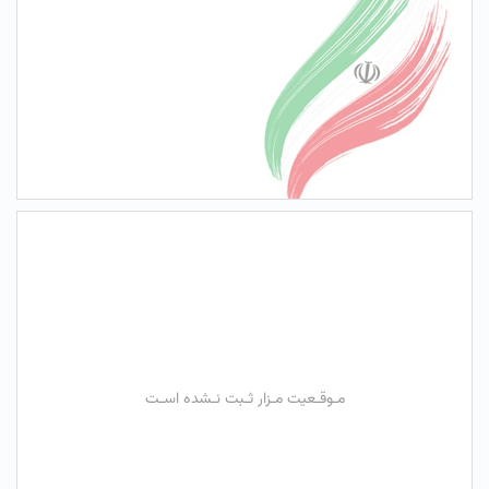
مـوقـعیت مـزار ثـبت نـشده اسـت