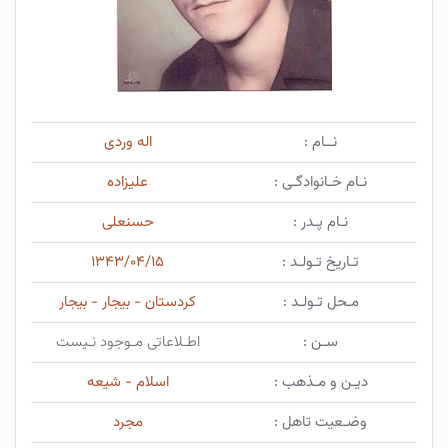
نــام :
اله وردی
نـام خـانوادگـی :
علیزاده
نـام پـدر :
حسنعلی
تـاریخ تـولـد :
۱۳۴۳/۰۴/۱۵
مـحل تـولـد :
کردستان - بیجار - بیجار
سـن :
اطـلاعاتی مـوجود نـیست
دیـن و مـذهب :
اسلام - شیعه
وضـعیت تاهل :
مجرد