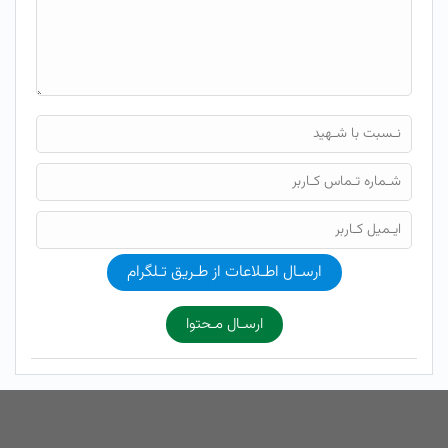
ارسـال اطـلاعات از طـریق تـلگرام
ارسـال مـحتوا