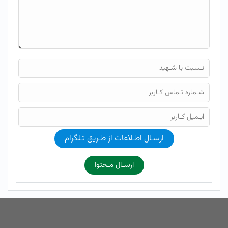
ارسـال اطـلاعات از طـریق تـلگرام
ارسـال مـحتوا