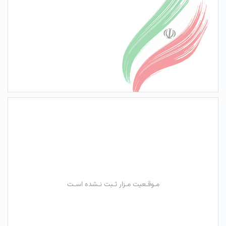
مـوقـعیت مـزار ثـبت نـشده اسـت