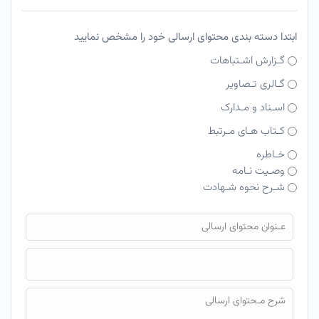
ابتدا دسته بندی محتوای ارسالی خود را مشخص نمایید
گـزارش اشـتباهات
گـالری تـصاویر
اسـناد و مـدارک
کـتاب هـای مـرتبط
خـاطره
وصـیت نـامه
شـرح نحوه شـهادت
فایل محتوای ارسالی