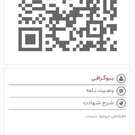
بـیوگـرافـی
وصـیت نـامه
شـرح شـهادت
اطـلاعاتی مـوجود نـیست