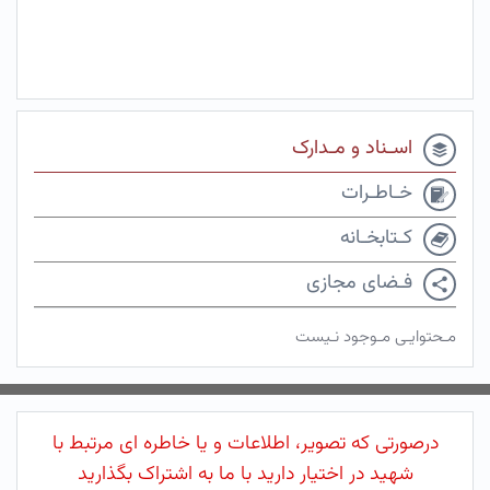
اسـناد و مـدارک
خـاطـرات
کـتابخـانه
فـضای مجازی
مـحتوایـی مـوجود نـیست
درصورتی که تصویر، اطلاعات و یا خاطره ای مرتبط با
شهید در اختیار دارید با ما به اشتراک بگذارید