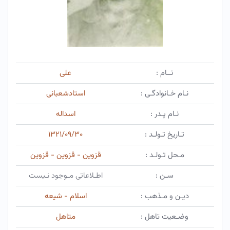
نــام :
علی
نـام خـانوادگـی :
استادشعبانی
نـام پـدر :
اسداله
تـاریخ تـولـد :
۱۳۲۱/۰۹/۳۰
مـحل تـولـد :
قزوین - قزوین - قزوین
سـن :
اطـلاعاتی مـوجود نـیست
دیـن و مـذهب :
اسلام - شیعه
وضـعیت تاهل :
متاهل