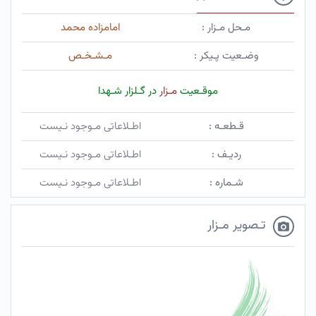
مـحل مـزار :
امامزاده محمد
وضـعیت پـیکر :
مـشـخـص
موقـعیت
مـزار
در گـلزار شـهدا
قـطعـه :
اطـلاعاتی مـوجود نـیست
ردیـف :
اطـلاعاتی مـوجود نـیست
شـماره :
اطـلاعاتی مـوجود نـیست
تـصویر مـزار