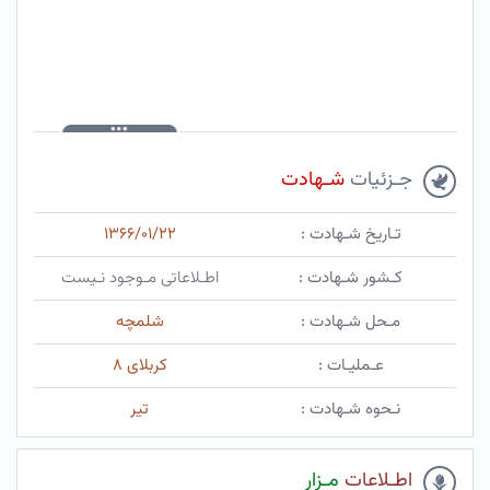
جـزئیات
شـهادت
تـاریخ شـهادت :
۱۳۶۶/۰۱/۲۲
کـشور شـهادت :
اطـلاعاتی مـوجود نـیست
مـحل شـهادت :
شلمچه
عـملیـات :
کربلای ۸
نـحوه شـهادت :
تیر
اطـلاعات
مـزار